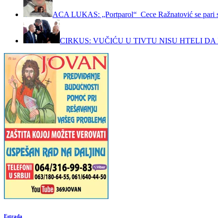
ACA LUKAS: „Portparol“ Cece Ražnatović se pari 
CIRKUS: VUČIĆU U TIVTU NISU HTELI DA 
Estrada