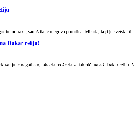
liju
dini od raka, saopštila je njegova porodica. Mikola, koji je svetsku ti
na Dakar reliju!
kivanju je negativan, tako da može da se takmiči na 43. Dakar reliju. 