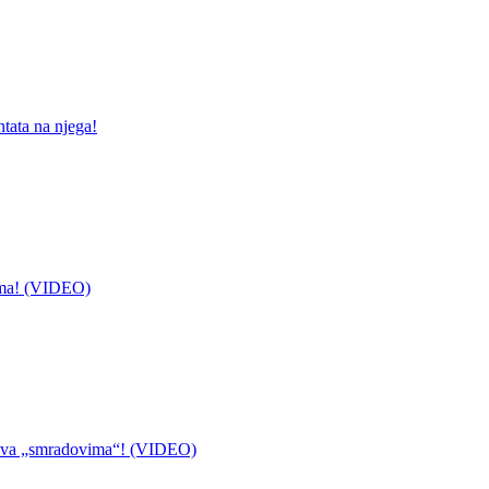
ntata na njega!
ima! (VIDEO)
ziva „smradovima“! (VIDEO)