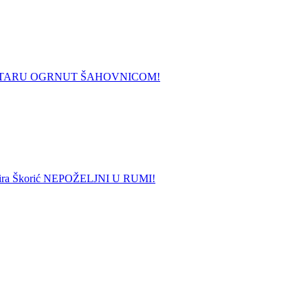
STARU OGRNUT ŠAHOVNICOM!
 i Mira Škorić NEPOŽELJNI U RUMI!