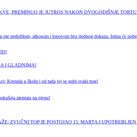
RKVE, PREMINUO JE JUTROS NAKON DVOGODIŠNJE TORT
e pedofilom, alkosom i lopovom bez ijednog dokaza. Istina će pobedi
OD!
A I GLADNIMA!
j: Krenula u školu i od tada joj se gubi svaki trag!
pokušaja atentata na njega!
ŽE: ZVUČNI TOP JE POSTOJAO 15. MARTA I UPOTREBLJEN