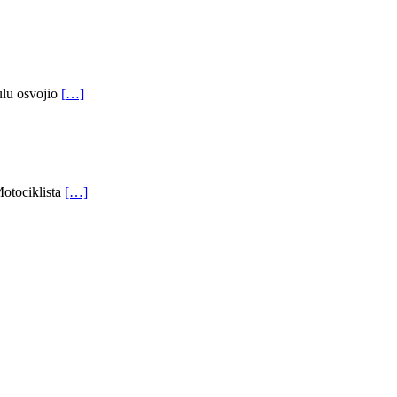
tulu osvojio
[…]
Motociklista
[…]