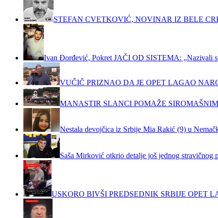
STEFAN CVETKOVIĆ, NOVINAR IZ BELE C
Ivan Đorđević, Pokret JAČI OD SISTEMA: „Nazivali su m
VUČIČ PRIZNAO DA JE OPET LAGAO NAR
MANASTIR SLANCI POMAŽE SIROMAŠNIM
Nestala devojčica iz Srbije Mia Rakić (9) u Nemačko
Saša Mirković otkrio detalje još jednog stravičnog 
USKORO BIVŠI PREDSEDNIK SRBIJE OPET LA