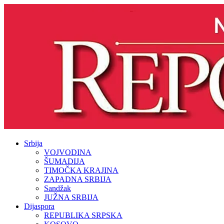
Srbija
VOJVODINA
ŠUMADIJA
TIMOČKA KRAJINA
ZAPADNA SRBIJA
Sandžak
JUŽNA SRBIJA
Dijaspora
REPUBLIKA SRPSKA