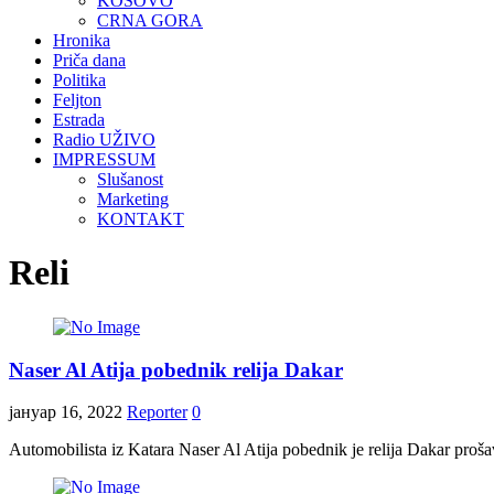
KOSOVO
CRNA GORA
Hronika
Priča dana
Politika
Feljton
Estrada
Radio UŽIVO
IMPRESSUM
Slušanost
Marketing
KONTAKT
Reli
Naser Al Atija pobednik relija Dakar
јануар 16, 2022
Reporter
0
Automobilista iz Katara Naser Al Atija pobednik je relija Dakar prošavš