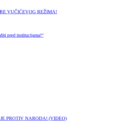
URE VUČIĆEVOG REŽIMA!
ti pred institucijama!“
 JE PROTIV NARODA! (VIDEO)