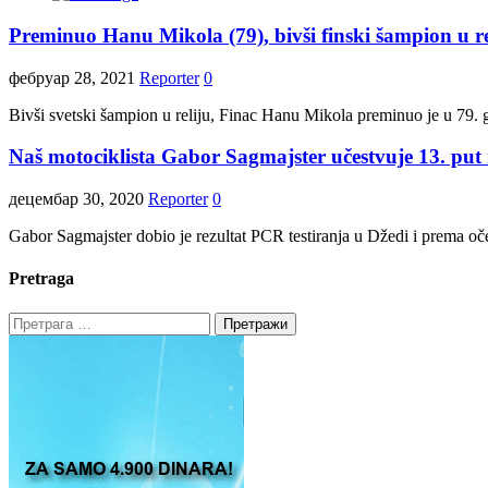
Preminuo Hanu Mikola (79), bivši finski šampion u re
фебруар 28, 2021
Reporter
0
Bivši svetski šampion u reliju, Finac Hanu Mikola preminuo je u 79. go
Naš motociklista Gabor Sagmajster učestvuje 13. put 
децембар 30, 2020
Reporter
0
Gabor Sagmajster dobio je rezultat PCR testiranja u Džedi i prema oče
Pretraga
Претрага
за: