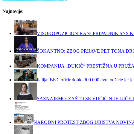
Najnovije!
VISOKOPOZICIONIRANI PRIPADNIK SNS K
ŠOKANTNO: ZBOG PRIJAVE PET TONA DRO
KOMPANIJA „ĐUKIĆ“ PRESTIŽNA U PRUŽ
Italija: Bivši oficir dobio 300.000 evra odštete jer
SAZNAJEMO: ZAŠTO SE VUČIĆ NIJE JUČ
NARODNI PROTEST ZBOG UBISTVA NOVIN