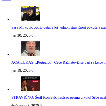
Saša Mirković otkrio detalje još jednog stravičnog pokušaja ate
јун 30, 2026
0
ACA LUKAS: „Portparol“ Cece Ražnatović se pari sa kerov
јун 18, 2026
0
STRAVIČNO: Šerif Konjević napisao pesmu u kojoj Srbe na
фебруар 27, 2026
0