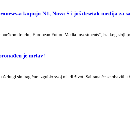
-a kupuju N1, Nova S i još desetak medija za sam
burškom fondu „European Future Media Investments“, iza kog stoji port
pronađen je mrtav!
aš dragi sin tragično izgubio svoj mladi život. Sahrana će se obaviti u 