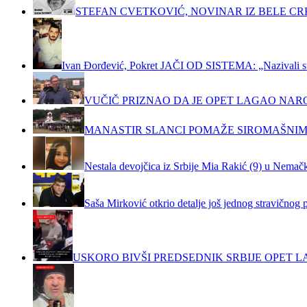
STEFAN CVETKOVIĆ, NOVINAR IZ BELE C
Ivan Đorđević, Pokret JAČI OD SISTEMA: „Nazivali su m
VUČIČ PRIZNAO DA JE OPET LAGAO NAR
MANASTIR SLANCI POMAŽE SIROMAŠNIM
Nestala devojčica iz Srbije Mia Rakić (9) u Nemačko
Saša Mirković otkrio detalje još jednog stravičnog 
USKORO BIVŠI PREDSEDNIK SRBIJE OPET LA