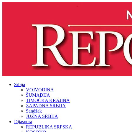
Srbija
VOJVODINA
ŠUMADIJA
TIMOČKA KRAJINA
ZAPADNA SRBIJA
Sandžak
JUŽNA SRBIJA
Dijaspora
REPUBLIKA SRPSKA