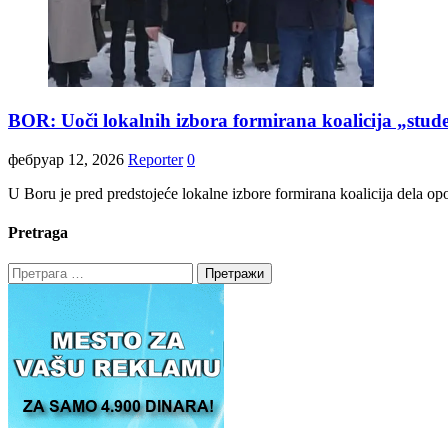
BOR: Uoči lokalnih izbora formirana koalicija „studen
фебруар 12, 2026
Reporter
0
U Boru je pred predstojeće lokalne izbore formirana koalicija dela opoz
Pretraga
Претрага
за: