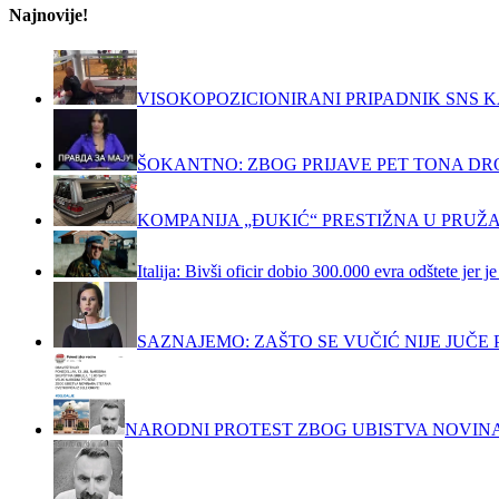
Najnovije!
VISOKOPOZICIONIRANI PRIPADNIK SNS K
ŠOKANTNO: ZBOG PRIJAVE PET TONA DRO
KOMPANIJA „ĐUKIĆ“ PRESTIŽNA U PRUŽ
Italija: Bivši oficir dobio 300.000 evra odštete jer
SAZNAJEMO: ZAŠTO SE VUČIĆ NIJE JUČ
NARODNI PROTEST ZBOG UBISTVA NOVIN