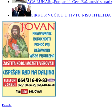
ACA LUKAS: „Portparol“ Cece Ražnatović se pari 
CIRKUS: VUČIĆU U TIVTU NISU HTELI DA 
Estrada