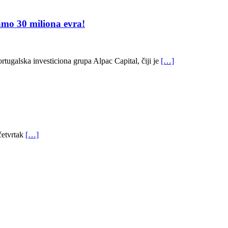
o 30 miliona evra!
ugalska investiciona grupa Alpac Capital, čiji je
[…]
četvrtak
[…]