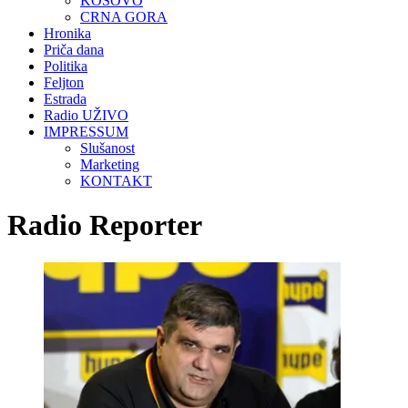
KOSOVO
CRNA GORA
Hronika
Priča dana
Politika
Feljton
Estrada
Radio UŽIVO
IMPRESSUM
Slušanost
Marketing
KONTAKT
Radio Reporter