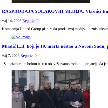
RASPRODAJA ŠOLAKOVIH MEDIJA: Vlasnici Euronews
мај 14, 2026
Reporter
0
Kompanija United Group planira da proda svoj medijski biznis luksem
Mladić L.B. koji je 19. marta nestao u Novom Sadu, 
мај 7, 2026
Reporter
0
„Sa neizmernim bolom u srcu obaveštavamo rodbinu i prijatelje da je n