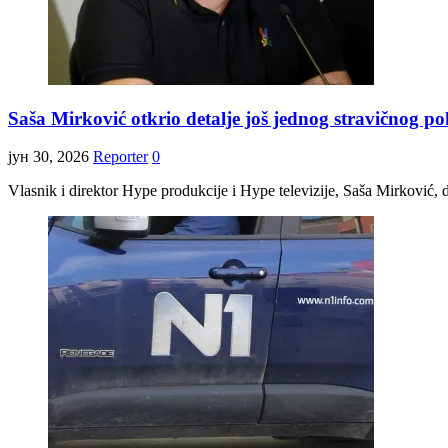
Saša Mirković otkrio detalje još jednog stravičnog po
јун 30, 2026
Reporter
0
Vlasnik i direktor Hype produkcije i Hype televizije, Saša Mirković,