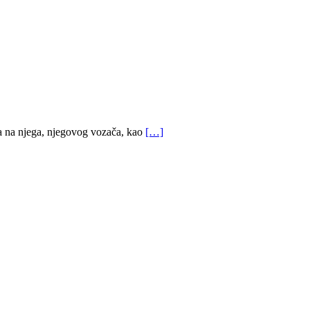
ta na njega, njegovog vozača, kao
[…]