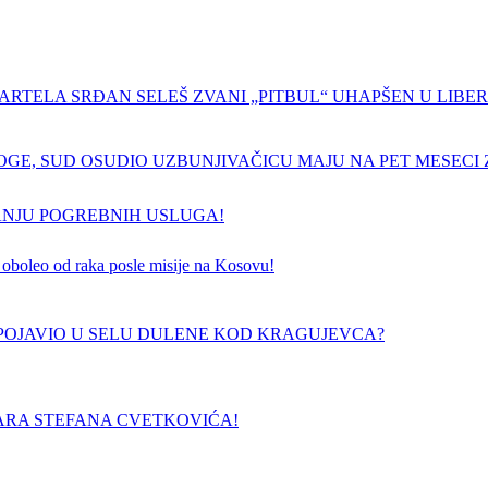
ARTELA SRĐAN SELEŠ ZVANI „PITBUL“ UHAPŠEN U LIBERI
GE, SUD OSUDIO UZBUNJIVAČICU MAJU NA PET MESECI Z
ANJU POGREBNIH USLUGA!
 je oboleo od raka posle misije na Kosovu!
E POJAVIO U SELU DULENE KOD KRAGUJEVCA?
ARA STEFANA CVETKOVIĆA!