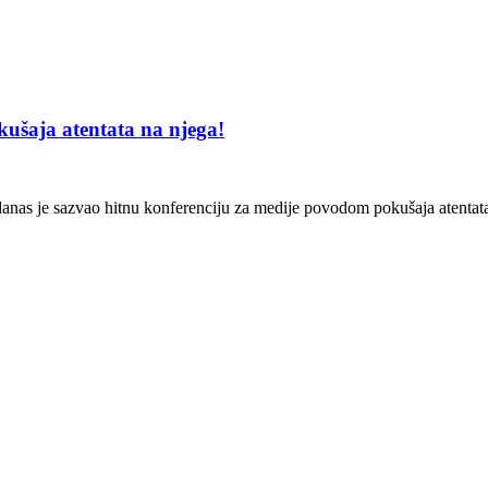
kušaja atentata na njega!
 danas je sazvao hitnu konferenciju za medije povodom pokušaja atenta