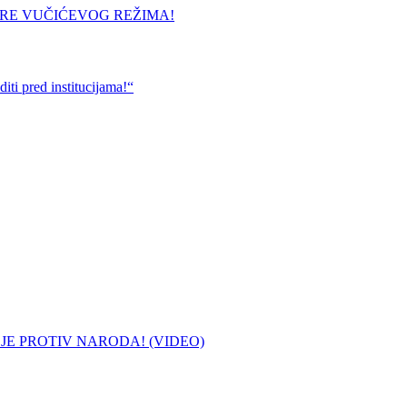
URE VUČIĆEVOG REŽIMA!
ti pred institucijama!“
 JE PROTIV NARODA! (VIDEO)