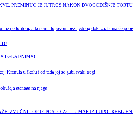
RKVE, PREMINUO JE JUTROS NAKON DVOGODIŠNJE TORT
e pedofilom, alkosom i lopovom bez ijednog dokaza. Istina će pobedi
OD!
A I GLADNIMA!
j: Krenula u školu i od tada joj se gubi svaki trag!
pokušaja atentata na njega!
ŽE: ZVUČNI TOP JE POSTOJAO 15. MARTA I UPOTREBLJEN