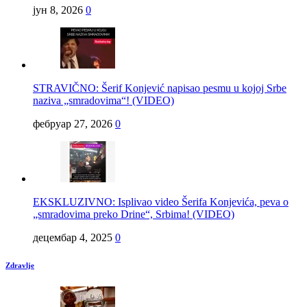
јун 8, 2026
0
STRAVIČNO: Šerif Konjević napisao pesmu u kojoj Srbe
naziva „smradovima“! (VIDEO)
фебруар 27, 2026
0
EKSKLUZIVNO: Isplivao video Šerifa Konjevića, peva o
„smradovima preko Drine“, Srbima! (VIDEO)
децембар 4, 2025
0
Zdravlje