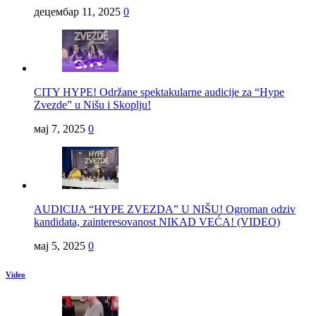
децембар 11, 2025
0
CITY HYPE! Održane spektakularne audicije za “Hype
Zvezde” u Nišu i Skoplju!
мај 7, 2025
0
AUDICIJA “HYPE ZVEZDA” U NIŠU! Ogroman odziv
kandidata, zainteresovanost NIKAD VEĆA! (VIDEO)
мај 5, 2025
0
Video