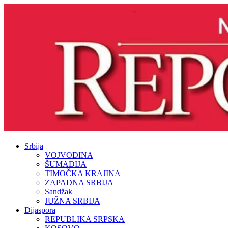
Srbija
VOJVODINA
ŠUMADIJA
TIMOČKA KRAJINA
ZAPADNA SRBIJA
Sandžak
JUŽNA SRBIJA
Dijaspora
REPUBLIKA SRPSKA