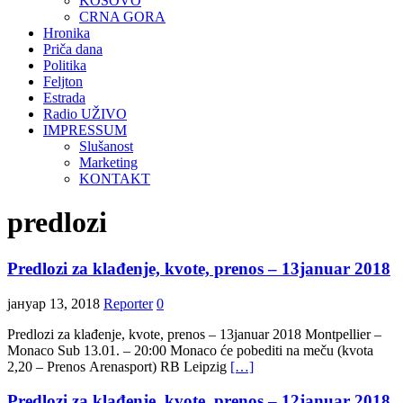
KOSOVO
CRNA GORA
Hronika
Priča dana
Politika
Feljton
Estrada
Radio UŽIVO
IMPRESSUM
Slušanost
Marketing
KONTAKT
predlozi
Predlozi za klađenje, kvote, prenos – 13januar 2018
јануар 13, 2018
Reporter
0
Predlozi za klađenje, kvote, prenos – 13januar 2018 Montpellier –
Monaco Sub 13.01. – 20:00 Monaco će pobediti na meču (kvota
2,20 – Prenos Arenasport) RB Leipzig
[…]
Predlozi za klađenje, kvote, prenos – 12januar 2018