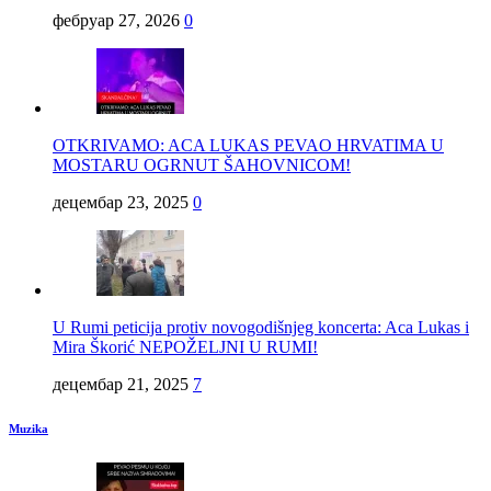
фебруар 27, 2026
0
OTKRIVAMO: ACA LUKAS PEVAO HRVATIMA U
MOSTARU OGRNUT ŠAHOVNICOM!
децембар 23, 2025
0
U Rumi peticija protiv novogodišnjeg koncerta: Aca Lukas i
Mira Škorić NEPOŽELJNI U RUMI!
децембар 21, 2025
7
Muzika