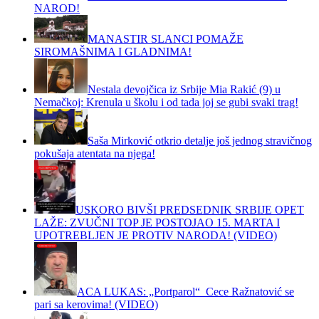
NAROD!
MANASTIR SLANCI POMAŽE
SIROMAŠNIMA I GLADNIMA!
Nestala devojčica iz Srbije Mia Rakić (9) u
Nemačkoj: Krenula u školu i od tada joj se gubi svaki trag!
Saša Mirković otkrio detalje još jednog stravičnog
pokušaja atentata na njega!
USKORO BIVŠI PREDSEDNIK SRBIJE OPET
LAŽE: ZVUČNI TOP JE POSTOJAO 15. MARTA I
UPOTREBLJEN JE PROTIV NARODA! (VIDEO)
ACA LUKAS: „Portparol“ Cece Ražnatović se
pari sa kerovima! (VIDEO)