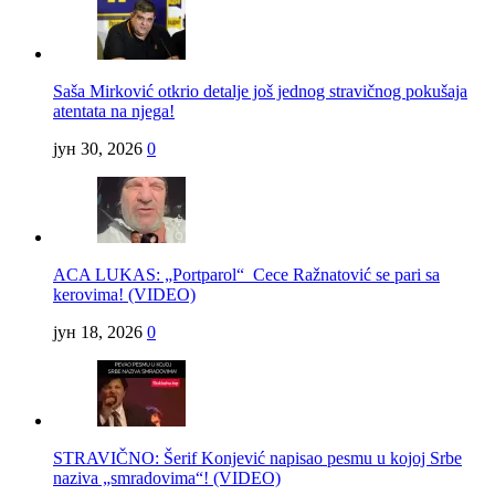
Saša Mirković otkrio detalje još jednog stravičnog pokušaja
atentata na njega!
јун 30, 2026
0
ACA LUKAS: „Portparol“ Cece Ražnatović se pari sa
kerovima! (VIDEO)
јун 18, 2026
0
STRAVIČNO: Šerif Konjević napisao pesmu u kojoj Srbe
naziva „smradovima“! (VIDEO)