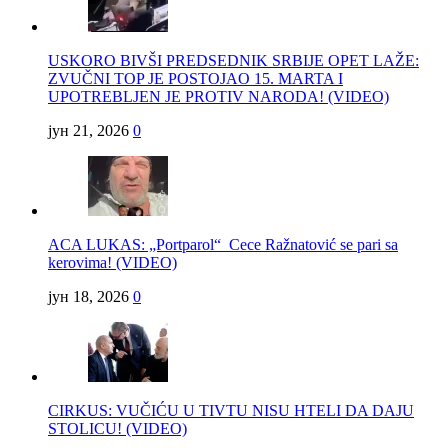
USKORO BIVŠI PREDSEDNIK SRBIJE OPET LAŽE:
ZVUČNI TOP JE POSTOJAO 15. MARTA I
UPOTREBLJEN JE PROTIV NARODA! (VIDEO)
јун 21, 2026
0
ACA LUKAS: „Portparol“ Cece Ražnatović se pari sa
kerovima! (VIDEO)
јун 18, 2026
0
CIRKUS: VUČIĆU U TIVTU NISU HTELI DA DAJU
STOLICU! (VIDEO)