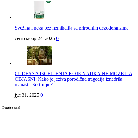
Svežina i nega bez hemikalija sa prirodnim dezodoransima
септембар 24, 2025
0
ČUDESNA ISCELJENJA KOJE NAUKA NE MOŽE DA
OBJASNI: Kako je jeziva porodična tragedija iznedrila
manastir Sestroljin?
јул 31, 2025
0
Pratite nas!