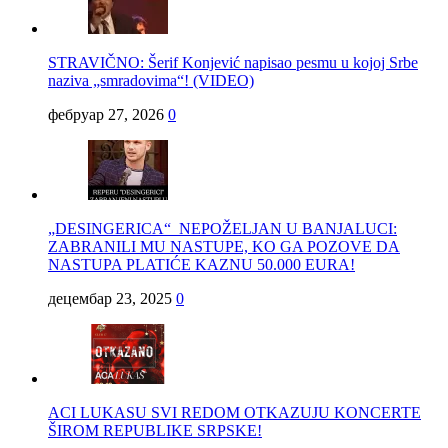
STRAVIČNO: Šerif Konjević napisao pesmu u kojoj Srbe
naziva „smradovima“! (VIDEO)
фебруар 27, 2026
0
„DESINGERICA“ NEPOŽELJAN U BANJALUCI:
ZABRANILI MU NASTUPE, KO GA POZOVE DA
NASTUPA PLATIĆE KAZNU 50.000 EURA!
децембар 23, 2025
0
ACI LUKASU SVI REDOM OTKAZUJU KONCERTE
ŠIROM REPUBLIKE SRPSKE!