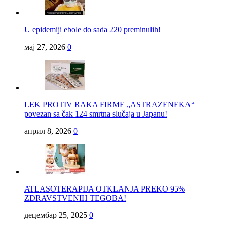
U epidemiji ebole do sada 220 preminulih!
мај 27, 2026
0
LEK PROTIV RAKA FIRME „ASTRAZENEKA“
povezan sa čak 124 smrtna slučaja u Japanu!
април 8, 2026
0
ATLASOTERAPIJA OTKLANJA PREKO 95%
ZDRAVSTVENIH TEGOBA!
децембар 25, 2025
0