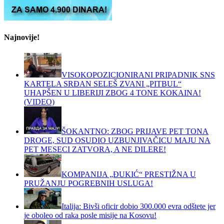
Najnovije!
VISOKOPOZICIONIRANI PRIPADNIK SNS
KARTELA SRĐAN SELEŠ ZVANI „PITBUL“
UHAPŠEN U LIBERIJI ZBOG 4 TONE KOKAINA!
(VIDEO)
ŠOKANTNO: ZBOG PRIJAVE PET TONA
DROGE, SUD OSUDIO UZBUNJIVAČICU MAJU NA
PET MESECI ZATVORA, A NE DILERE!
KOMPANIJA „ĐUKIĆ“ PRESTIŽNA U
PRUŽANJU POGREBNIH USLUGA!
Italija: Bivši oficir dobio 300.000 evra odštete jer
je oboleo od raka posle misije na Kosovu!