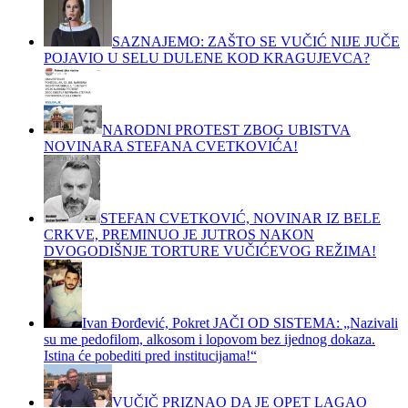
SAZNAJEMO: ZAŠTO SE VUČIĆ NIJE JUČE
POJAVIO U SELU DULENE KOD KRAGUJEVCA?
NARODNI PROTEST ZBOG UBISTVA
NOVINARA STEFANA CVETKOVIĆA!
STEFAN CVETKOVIĆ, NOVINAR IZ BELE
CRKVE, PREMINUO JE JUTROS NAKON
DVOGODIŠNJE TORTURE VUČIĆEVOG REŽIMA!
Ivan Đorđević, Pokret JAČI OD SISTEMA: „Nazivali
su me pedofilom, alkosom i lopovom bez ijednog dokaza.
Istina će pobediti pred institucijama!“
VUČIČ PRIZNAO DA JE OPET LAGAO