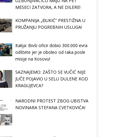
UZBUNJIVAČICU MAJU NA PET
MESECI ZATVORA, A NE DILERE!
KOMPANIJA „ĐUKIĆ“ PRESTIŽNA U
PRUŽANJU POGREBNIH USLUGA!
Italija: Bivši oficir dobio 300.000 evra
odštete jer je oboleo od raka posle
misije na Kosovu!
SAZNAJEMO: ZAŠTO SE VUČIĆ NIJE
JUČE POJAVIO U SELU DULENE KOD
KRAGUJEVCA?
NARODNI PROTEST ZBOG UBISTVA
NOVINARA STEFANA CVETKOVIĆA!