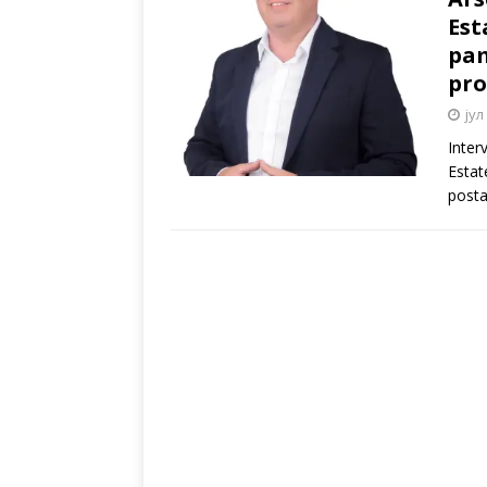
Est
pam
pro
јул
Inter
Estat
posta