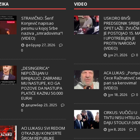
ZIKA
VIDEO
STRAVIČNO: Šerif
USKORO BIVŠI
Konjević napisao
PREDSEDNIK SRBIJE
pesmu u kojoj Srbe
OPET LAŽE: ZVUČNI
naziva „smradovima“!
JE POSTOJAO 15. M
(VIDEO)
I UPOTREBLJEN JE
PROTIV NARODA!
фебруар 27, 2026
(VIDEO)
0
јун 21, 2026
0
„DESINGERICA“
ACA LUKAS: „Portpa
NEPOŽELJAN U
Cece Ražnatović s
BANJALUCI: ZABRANILI
pari sa kerovima!
MU NASTUPE, KO GA
(VIDEO)
POZOVE DA NASTUPA
PLATIĆE KAZNU 50.000
јун 18, 2026
0
EURA!
децембар 23, 2025
0
CIRKUS: VUČIĆU U
TIVTU NISU HTELI D
DAJU STOLICU! (VID
ACI LUKASU SVI REDOM
јун 8, 2026
0
OTKAZUJU KONCERTE
ŠIROM REPUBLIKE