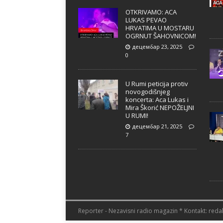
OTKRIVAMO: ACA
LUKAS PEVAO
HRVATIMA U MOSTARU
OGRNUT ŠAHOVNICOM!
децембар 23, 2025
0
U Rumi peticija protiv
novogodišnjeg
koncerta: Aca Lukas i
Mira Škorić NEPOŽELJNI
U RUMI!
децембар 21, 2025
7
Reporter - Nezavisni radio magazin * Kontakt: redak