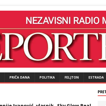
PRIČA DANA
POLITIKA
FELJTON
ESTRADA
PRE
enije Ivanović, vlasnik „Sky Glow Real