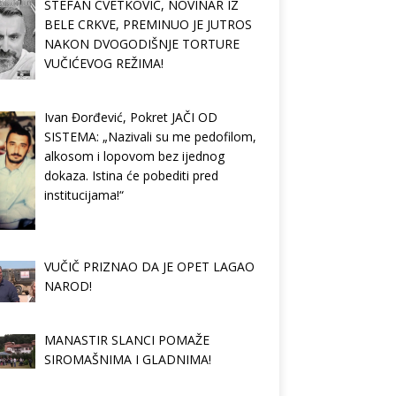
STEFAN CVETKOVIĆ, NOVINAR IZ
BELE CRKVE, PREMINUO JE JUTROS
NAKON DVOGODIŠNJE TORTURE
VUČIĆEVOG REŽIMA!
Ivan Đorđević, Pokret JAČI OD
SISTEMA: „Nazivali su me pedofilom,
alkosom i lopovom bez ijednog
dokaza. Istina će pobediti pred
institucijama!“
VUČIČ PRIZNAO DA JE OPET LAGAO
NAROD!
MANASTIR SLANCI POMAŽE
SIROMAŠNIMA I GLADNIMA!