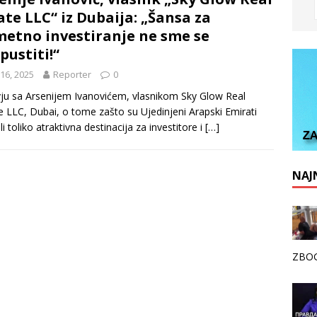
ate LLC“ iz Dubaija: „Šansa za
etno investiranje ne sme se
pustiti!“
 16, 2025
Reporter
0
vju sa Arsenijem Ivanovićem, vlasnikom Sky Glow Real
e LLC, Dubai, o tome zašto su Ujedinjeni Arapski Emirati
li toliko atraktivna destinacija za investitore i
[…]
NAJN
ZBOG