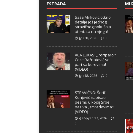
ESTRADA
MU
Saša Mirković otkrio
detalje još jednog
stravičnog pokušaja
atentata na njega!
јун 30, 2026
0
ACA LUKAS: „Portparol“
Cece Ražnatović se
pari sa kerovima!
(VIDEO)
јун 18, 2026
0
STRAVIČNO: Šerif
Konjević napisao
pesmu u kojoj Srbe
naziva „smradovima“!
(VIDEO)
фебруар 27, 2026
0