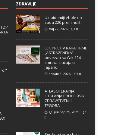
ZDRAVLJE
U epidemiji ebole do
sada 220 preminulih!
 TOP
мај 27, 2026
0
ARTA
LEK PROTIV RAKA FIRME
„ASTRAZENEKA“
povezan sa čak 124
smrtna slučaja u
Japanu!
rol“
април 8, 2026
0
e
ATLASOTERAPIJA
OTKLANJA PREKO 95%
ZDRAVSTVENIH
TEGOBA!
децембар 25, 2025
A
0
EO)
Svežina i nega bez