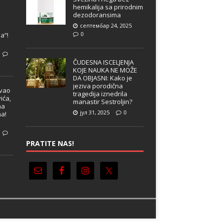
hemikalija sa prirodnim
dezodoransima
септембар 24, 2025
e
0
a“!
ČUDESNA ISCELJENJA
KOJE NAUKA NE MOŽE
DA OBJASNI: Kako je
jeziva porodična
ivao
tragedija iznedrila
ića,
manastir Sestroljin?
ma
јул 31, 2025
0
ma!
PRATITE NAS!