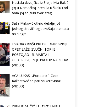
Nestala devojčica iz Srbije Mia Rakić
(9) u Nemačkoj: Krenula u školu i od
tada joj se gubi svaki trag!
Saša Mirković otkrio detalje još
jednog stravičnog pokušaja atentata
na njega!
USKORO BIVŠI PREDSEDNIK SRBIJE
OPET LAŽE: ZVUČNI TOP JE
POSTOJAO 15. MARTA I
UPOTREBLJEN JE PROTIV NARODA!
(VIDEO)
ACA LUKAS: „Portparol“ Cece
Ražnatović se pari sa kerovima!
(VIDEO)
CIRKUS: VUČIĆU U TIVTU NISU