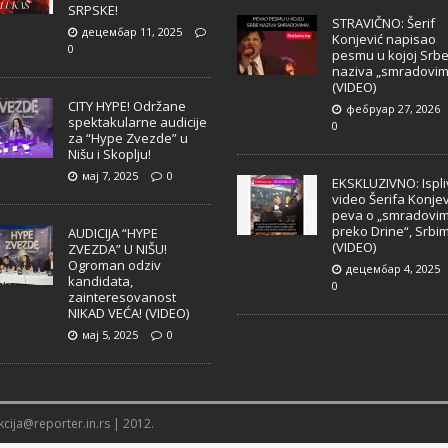
SRPSKE!
STRAVIČNO: Šerif
децембар 11, 2025
Konjević napisao
0
pesmu u kojoj Srb
naziva „smradovim
(VIDEO)
CITY HYPE! Održane
фебруар 27, 2026
spektakularne audicije
0
za “Hype Zvezde” u
Nišu i Skoplju!
мај 7, 2025
0
EKSKLUZIVNO: Ispl
video Šerifa Konjev
peva o „smradovi
preko Drine“, Srbi
AUDICIJA “HYPE
(VIDEO)
ZVEZDA” U NIŠU!
Ogroman odziv
децембар 4, 2025
kandidata,
0
zainteresovanost
NIKAD VEĆA! (VIDEO)
мај 5, 2025
0
cija@reporter.in.rs | 2012.