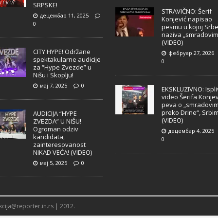
SRPSKE!
STRAVIČNO: Šerif
децембар 11, 2025
Konjević napisao
0
pesmu u kojoj Srb
naziva „smradovim
(VIDEO)
CITY HYPE! Održane
фебруар 27, 2026
spektakularne audicije
0
za “Hype Zvezde” u
Nišu i Skoplju!
мај 7, 2025
0
EKSKLUZIVNO: Ispl
video Šerifa Konjev
peva o „smradovi
preko Drine“, Srbi
AUDICIJA “HYPE
(VIDEO)
ZVEZDA” U NIŠU!
Ogroman odziv
децембар 4, 2025
kandidata,
0
zainteresovanost
NIKAD VEĆA! (VIDEO)
мај 5, 2025
0
cija@reporter.in.rs | 2012.