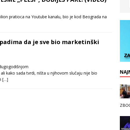
ilion pratioca na Youtube kanalu, bio je kod Beograda na
apadima da je sve bio marketinški
a dugogodišnjom
NAJN
i kako sada tvrdi, ništa u njihovom slučaju nije bio
vi
[…]
ZBOG