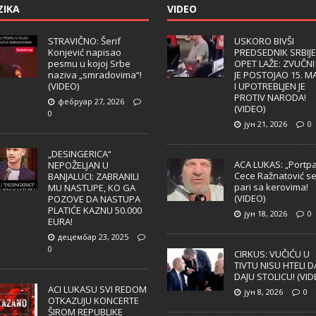
ZIKA
VIDEO
STRAVIČNO: Šerif
USKORO BIVŠI
Konjević napisao
PREDSEDNIK SRBIJE
pesmu u kojoj Srbe
OPET LAŽE: ZVUČNI
naziva „smradovima“!
JE POSTOJAO 15. M
(VIDEO)
I UPOTREBLJEN JE
PROTIV NARODA!
фебруар 27, 2026
(VIDEO)
0
јун 21, 2026
0
„DESINGERICA“
ACA LUKAS: „Portpa
NEPOŽELJAN U
Cece Ražnatović s
BANJALUCI: ZABRANILI
pari sa kerovima!
MU NASTUPE, KO GA
(VIDEO)
POZOVE DA NASTUPA
PLATIĆE KAZNU 50.000
јун 18, 2026
0
EURA!
децембар 23, 2025
0
CIRKUS: VUČIĆU U
TIVTU NISU HTELI D
DAJU STOLICU! (VID
ACI LUKASU SVI REDOM
јун 8, 2026
0
OTKAZUJU KONCERTE
ŠIROM REPUBLIKE