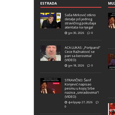
ESTRADA
MU
Saša Mirković otkrio
detalje još jednog
stravičnog pokušaja
atentata na njega!
јун 30, 2026
0
ACA LUKAS: „Portparol“
Cece Ražnatović se
pari sa kerovima!
(VIDEO)
јун 18, 2026
0
STRAVIČNO: Šerif
Konjević napisao
pesmu u kojoj Srbe
naziva „smradovima“!
(VIDEO)
фебруар 27, 2026
0