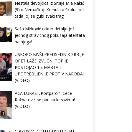
Nestala devojčica iz Srbije Mia Rakić
(9) u Nemačkoj: Krenula u školu i od
tada joj se gubi svaki trag!
Saša Mirković otkrio detalje još
jednog stravičnog pokušaja atentata
na njega!
USKORO BIVŠI PREDSEDNIK SRBIJE
OPET LAŽE: ZVUČNI TOP JE
POSTOJAO 15. MARTA I
UPOTREBLJEN JE PROTIV NARODA!
(VIDEO)
ACA LUKAS: „Portparol“ Cece
Ražnatović se pari sa kerovima!
(VIDEO)
CIRKUS: VUČIĆU U TIVTU NISU