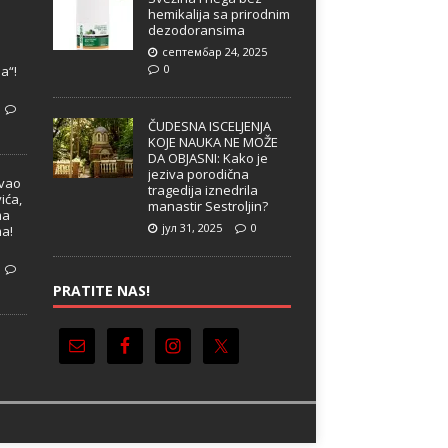
hemikalija sa prirodnim
dezodoransima
септембар 24, 2025
e
0
a“!
ČUDESNA ISCELJENJA
KOJE NAUKA NE MOŽE
DA OBJASNI: Kako je
jeziva porodična
ivao
tragedija iznedrila
ića,
manastir Sestroljin?
ma
јул 31, 2025
0
ma!
PRATITE NAS!