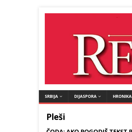
SRBIJA
DIJASPORA
HRONIKA
Pleši
ČODA: AKO POGODIŠ TEKST PE