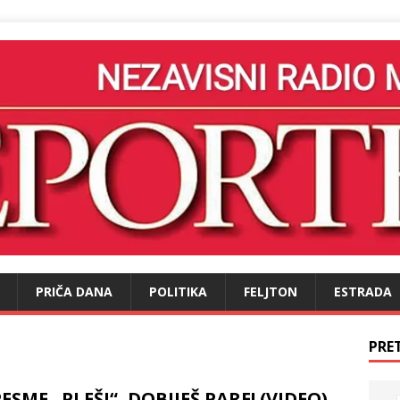
PRIČA DANA
POLITIKA
FELJTON
ESTRADA
PRE
SME „PLEŠI“, DOBIJEŠ PARE! (VIDEO)