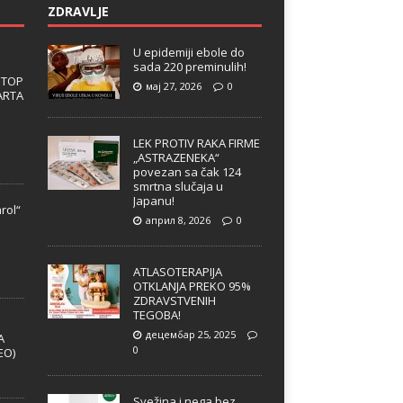
ZDRAVLJE
U epidemiji ebole do
sada 220 preminulih!
 TOP
мај 27, 2026
0
ARTA
LEK PROTIV RAKA FIRME
„ASTRAZENEKA“
povezan sa čak 124
smrtna slučaja u
Japanu!
rol“
април 8, 2026
0
e
ATLASOTERAPIJA
OTKLANJA PREKO 95%
ZDRAVSTVENIH
TEGOBA!
децембар 25, 2025
A
0
EO)
Svežina i nega bez