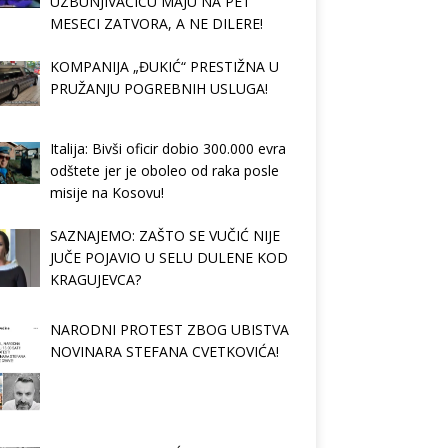
UZBUNJIVAČICU MAJU NA PET
MESECI ZATVORA, A NE DILERE!
KOMPANIJA „ĐUKIĆ“ PRESTIŽNA U
PRUŽANJU POGREBNIH USLUGA!
Italija: Bivši oficir dobio 300.000 evra
odštete jer je oboleo od raka posle
misije na Kosovu!
SAZNAJEMO: ZAŠTO SE VUČIĆ NIJE
JUČE POJAVIO U SELU DULENE KOD
KRAGUJEVCA?
NARODNI PROTEST ZBOG UBISTVA
NOVINARA STEFANA CVETKOVIĆA!