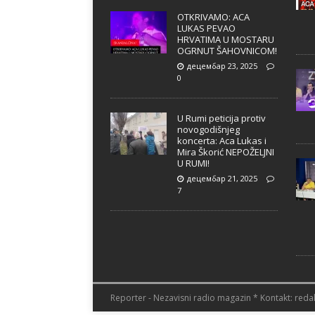
OTKRIVAMO: ACA
LUKAS PEVAO
HRVATIMA U MOSTARU
OGRNUT ŠAHOVNICOM!
децембар 23, 2025
0
U Rumi peticija protiv
novogodišnjeg
koncerta: Aca Lukas i
Mira Škorić NEPOŽELJNI
U RUMI!
децембар 21, 2025
7
Reporter - Nezavisni radio magazin * Kontakt: redak