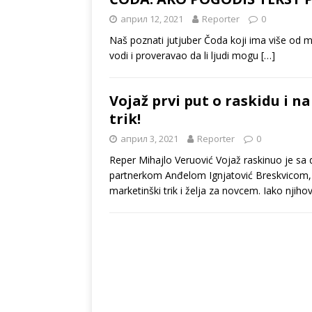
април 12, 2021
Reporter
0
Naš poznati jutjuber Čoda koji ima više od m
vodi i proveravao da li ljudi mogu
[…]
Vojaž prvi put o raskidu i n
trik!
април 3, 2021
Reporter
0
Reper Mihajlo Veruović Vojaž raskinuo je s
partnerkom Anđelom Ignjatović Breskvicom, al
marketinški trik i želja za novcem. Iako njiho