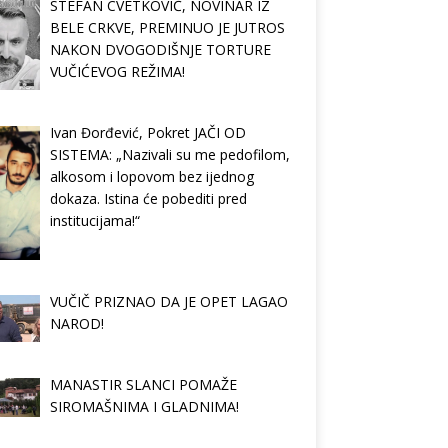
STEFAN CVETKOVIĆ, NOVINAR IZ
BELE CRKVE, PREMINUO JE JUTROS
NAKON DVOGODIŠNJE TORTURE
VUČIĆEVOG REŽIMA!
Ivan Đorđević, Pokret JAČI OD
SISTEMA: „Nazivali su me pedofilom,
alkosom i lopovom bez ijednog
dokaza. Istina će pobediti pred
institucijama!“
VUČIČ PRIZNAO DA JE OPET LAGAO
NAROD!
MANASTIR SLANCI POMAŽE
SIROMAŠNIMA I GLADNIMA!