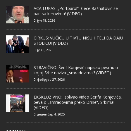
ACA LUKAS: „Portparol“ Cece Ražnatović se
pari sa kerovima! (VIDEO)
јун 18, 2026
CIRKUS: VUČIĆU U TIVTU NISU HTELI DA DAJU
STOLICU! (VIDEO)
јун 8, 2026
STRAVIČNO: Šerif Konjević napisao pesmu u
kojoj Srbe naziva „smradovima“! (VIDEO)
фебруар 27, 2026
EKSKLUZIVNO: Isplivao video Šerifa Konjevića,
peva o „smradovima preko Drine“, Srbima!
(VIDEO)
децембар 4, 2025