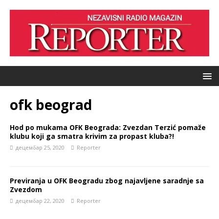
ofk beograd
Hod po mukama OFK Beograda: Zvezdan Terzić pomaže
klubu koji ga smatra krivim za propast kluba?!
децембар 25, 2020
Reporter
Previranja u OFK Beogradu zbog najavljene saradnje sa
Zvezdom
децембар 22, 2020
Reporter