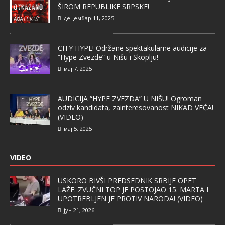
ŠIROM REPUBLIKE SRPSKE!
децембар 11, 2025
CITY HYPE! Održane spektakularne audicije za
“Hype Zvezde” u Nišu i Skoplju!
мај 7, 2025
AUDICIJA “HYPE ZVEZDA” U NIŠU! Ogroman
odziv kandidata, zainteresovanost NIKAD VEĆA!
(VIDEO)
мај 5, 2025
VIDEO
USKORO BIVŠI PREDSEDNIK SRBIJE OPET
LAŽE: ZVUČNI TOP JE POSTOJAO 15. MARTA I
UPOTREBLJEN JE PROTIV NARODA! (VIDEO)
јун 21, 2026