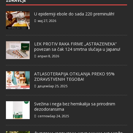
ZDRAVLJE
U epidemiji ebole do sada 220 preminulih!
мај 27, 2026
LEK PROTIV RAKA FIRME „ASTRAZENEKA“
povezan sa čak 124 smrtna slučaja u Japanu!
април 8, 2026
ATLASOTERAPIJA OTKLANJA PREKO 95%
ZDRAVSTVENIH TEGOBA!
децембар 25, 2025
Svežina i nega bez hemikalija sa prirodnim
dezodoransima
септембар 24, 2025