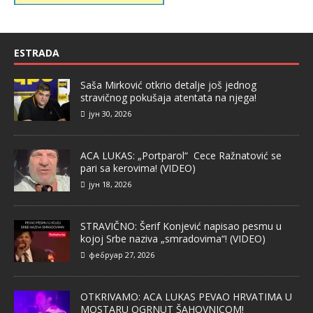
ESTRADA
Saša Mirković otkrio detalje još jednog
stravičnog pokušaja atentata na njega!
јун 30, 2026
ACA LUKAS: „Portparol“ Cece Ražnatović se
pari sa kerovima! (VIDEO)
јун 18, 2026
STRAVIČNO: Šerif Konjević napisao pesmu u
kojoj Srbe naziva „smradovima“! (VIDEO)
фебруар 27, 2026
OTKRIVAMO: ACA LUKAS PEVAO HRVATIMA U
MOSTARU OGRNUT ŠAHOVNICOM!