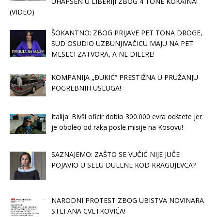
UHAPŠEN U LIBERIJI ZBOG 4 TONE KOKAINA!
(VIDEO)
ŠOKANTNO: ZBOG PRIJAVE PET TONA DROGE,
SUD OSUDIO UZBUNJIVAČICU MAJU NA PET
MESECI ZATVORA, A NE DILERE!
KOMPANIJA „ĐUKIĆ“ PRESTIŽNA U PRUŽANJU
POGREBNIH USLUGA!
Italija: Bivši oficir dobio 300.000 evra odštete jer
je oboleo od raka posle misije na Kosovu!
SAZNAJEMO: ZAŠTO SE VUČIĆ NIJE JUČE
POJAVIO U SELU DULENE KOD KRAGUJEVCA?
NARODNI PROTEST ZBOG UBISTVA NOVINARA
STEFANA CVETKOVIĆA!