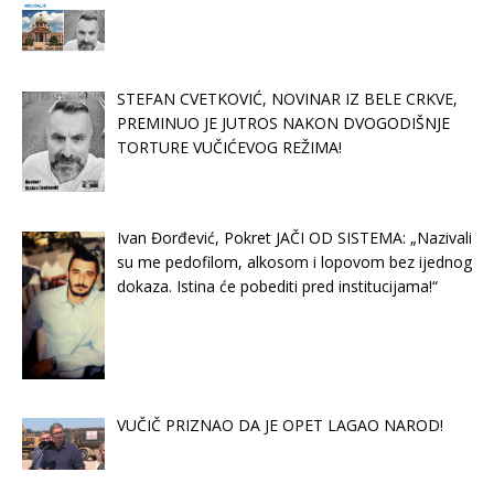
STEFAN CVETKOVIĆ, NOVINAR IZ BELE CRKVE,
PREMINUO JE JUTROS NAKON DVOGODIŠNJE
TORTURE VUČIĆEVOG REŽIMA!
Ivan Đorđević, Pokret JAČI OD SISTEMA: „Nazivali
su me pedofilom, alkosom i lopovom bez ijednog
dokaza. Istina će pobediti pred institucijama!“
VUČIČ PRIZNAO DA JE OPET LAGAO NAROD!