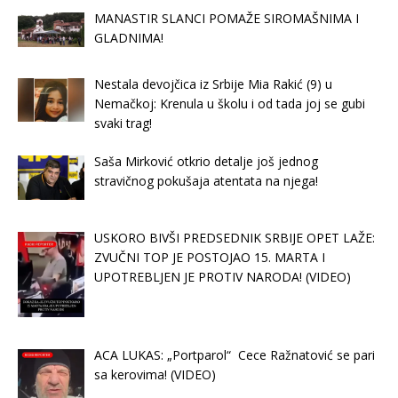
MANASTIR SLANCI POMAŽE SIROMAŠNIMA I
GLADNIMA!
Nestala devojčica iz Srbije Mia Rakić (9) u
Nemačkoj: Krenula u školu i od tada joj se gubi
svaki trag!
Saša Mirković otkrio detalje još jednog
stravičnog pokušaja atentata na njega!
USKORO BIVŠI PREDSEDNIK SRBIJE OPET LAŽE:
ZVUČNI TOP JE POSTOJAO 15. MARTA I
UPOTREBLJEN JE PROTIV NARODA! (VIDEO)
ACA LUKAS: „Portparol“ Cece Ražnatović se pari
sa kerovima! (VIDEO)