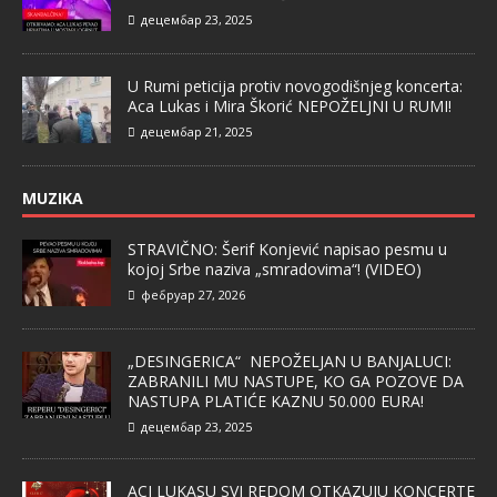
децембар 23, 2025
U Rumi peticija protiv novogodišnjeg koncerta:
Aca Lukas i Mira Škorić NEPOŽELJNI U RUMI!
децембар 21, 2025
MUZIKA
STRAVIČNO: Šerif Konjević napisao pesmu u
kojoj Srbe naziva „smradovima“! (VIDEO)
фебруар 27, 2026
„DESINGERICA“ NEPOŽELJAN U BANJALUCI:
ZABRANILI MU NASTUPE, KO GA POZOVE DA
NASTUPA PLATIĆE KAZNU 50.000 EURA!
децембар 23, 2025
ACI LUKASU SVI REDOM OTKAZUJU KONCERTE