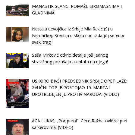
MANASTIR SLANCI POMAŽE SIROMAŠNIMA I
GLADNIMA!
Nestala devojčica iz Srbije Mia Rakić (9) u
Nemačkoj: Krenula u školu i od tada joj se gubi
svaki trag!
Saša Mirković otkrio detalje još jednog
stravičnog pokušaja atentata na njega!
USKORO BIVŠI PREDSEDNIK SRBIJE OPET LAŽE:
ZVUČNI TOP JE POSTOJAO 15. MARTA I
UPOTREBLJEN JE PROTIV NARODA! (VIDEO)
ACA LUKAS: „Portparol“ Cece Ražnatović se pari
sa kerovima! (VIDEO)