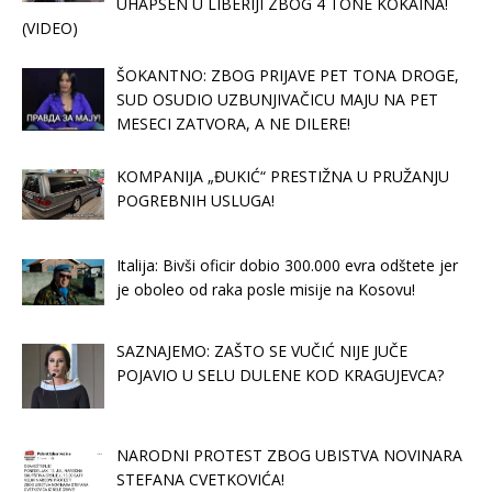
UHAPŠEN U LIBERIJI ZBOG 4 TONE KOKAINA!
(VIDEO)
ŠOKANTNO: ZBOG PRIJAVE PET TONA DROGE,
SUD OSUDIO UZBUNJIVAČICU MAJU NA PET
MESECI ZATVORA, A NE DILERE!
KOMPANIJA „ĐUKIĆ“ PRESTIŽNA U PRUŽANJU
POGREBNIH USLUGA!
Italija: Bivši oficir dobio 300.000 evra odštete jer
je oboleo od raka posle misije na Kosovu!
SAZNAJEMO: ZAŠTO SE VUČIĆ NIJE JUČE
POJAVIO U SELU DULENE KOD KRAGUJEVCA?
NARODNI PROTEST ZBOG UBISTVA NOVINARA
STEFANA CVETKOVIĆA!