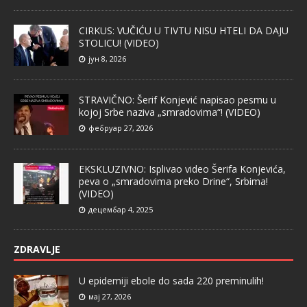
CIRKUS: VUČIĆU U TIVTU NISU HTELI DA DAJU
STOLICU! (VIDEO)
јун 8, 2026
STRAVIČNO: Šerif Konjević napisao pesmu u
kojoj Srbe naziva „smradovima“! (VIDEO)
фебруар 27, 2026
EKSKLUZIVNO: Isplivao video Šerifa Konjevića,
peva o „smradovima preko Drine“, Srbima!
(VIDEO)
децембар 4, 2025
ZDRAVLJE
U epidemiji ebole do sada 220 preminulih!
мај 27, 2026