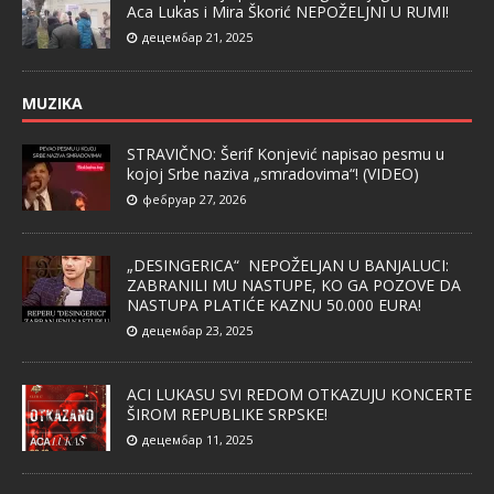
Aca Lukas i Mira Škorić NEPOŽELJNI U RUMI!
децембар 21, 2025
MUZIKA
STRAVIČNO: Šerif Konjević napisao pesmu u
kojoj Srbe naziva „smradovima“! (VIDEO)
фебруар 27, 2026
„DESINGERICA“ NEPOŽELJAN U BANJALUCI:
ZABRANILI MU NASTUPE, KO GA POZOVE DA
NASTUPA PLATIĆE KAZNU 50.000 EURA!
децембар 23, 2025
ACI LUKASU SVI REDOM OTKAZUJU KONCERTE
ŠIROM REPUBLIKE SRPSKE!
децембар 11, 2025