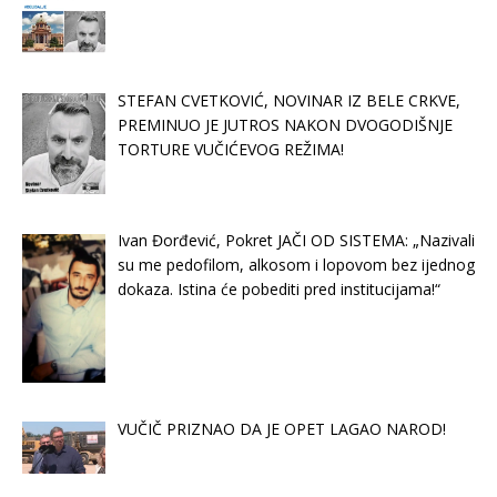
STEFAN CVETKOVIĆ, NOVINAR IZ BELE CRKVE,
PREMINUO JE JUTROS NAKON DVOGODIŠNJE
TORTURE VUČIĆEVOG REŽIMA!
Ivan Đorđević, Pokret JAČI OD SISTEMA: „Nazivali
su me pedofilom, alkosom i lopovom bez ijednog
dokaza. Istina će pobediti pred institucijama!“
VUČIČ PRIZNAO DA JE OPET LAGAO NAROD!