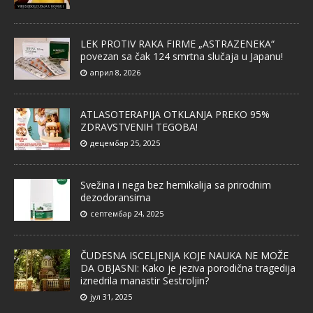
LEK PROTIV RAKA FIRME „ASTRAZENEKA“
povezan sa čak 124 smrtna slučaja u Japanu!
април 8, 2026
ATLASOTERAPIJA OTKLANJA PREKO 95%
ZDRAVSTVENIH TEGOBA!
децембар 25, 2025
Svežina i nega bez hemikalija sa prirodnim
dezodoransima
септембар 24, 2025
ČUDESNA ISCELJENJA KOJE NAUKA NE MOŽE
DA OBJASNI: Kako je jeziva porodična tragedija
iznedrila manastir Sestroljin?
јул 31, 2025