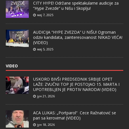
CITY HYPE! Održane spektakularne audicije za
“Hype Zvezde” u Nišu i Skoplju!
мај 7, 2025
AUDICIJA “HYPE ZVEZDA” U NIŠU! Ogroman
odziv kandidata, zainteresovanost NIKAD VEĆA!
(VIDEO)
мај 5, 2025
VIDEO
USKORO BIVŠI PREDSEDNIK SRBIJE OPET
LAŽE: ZVUČNI TOP JE POSTOJAO 15. MARTA I
UPOTREBLJEN JE PROTIV NARODA! (VIDEO)
јун 21, 2026
ACA LUKAS: „Portparol“ Cece Ražnatović se
pari sa kerovima! (VIDEO)
јун 18, 2026