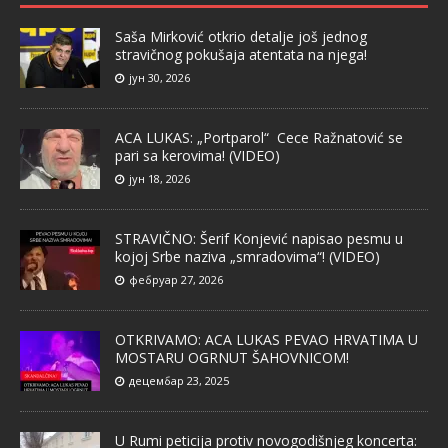
Saša Mirković otkrio detalje još jednog
stravičnog pokušaja atentata na njega!
јун 30, 2026
ACA LUKAS: „Portparol“ Cece Ražnatović se
pari sa kerovima! (VIDEO)
јун 18, 2026
STRAVIČNO: Šerif Konjević napisao pesmu u
kojoj Srbe naziva „smradovima“! (VIDEO)
фебруар 27, 2026
OTKRIVAMO: ACA LUKAS PEVAO HRVATIMA U
MOSTARU OGRNUT ŠAHOVNICOM!
децембар 23, 2025
U Rumi peticija protiv novogodišnjeg koncerta: