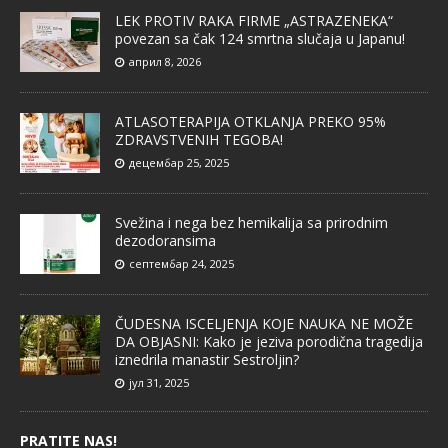
LEK PROTIV RAKA FIRME „ASTRAZENEKA“
povezan sa čak 124 smrtna slučaja u Japanu!
април 8, 2026
ATLASOTERAPIJA OTKLANJA PREKO 95%
ZDRAVSTVENIH TEGOBA!
децембар 25, 2025
Svežina i nega bez hemikalija sa prirodnim
dezodoransima
септембар 24, 2025
ČUDESNA ISCELJENJA KOJE NAUKA NE MOŽE
DA OBJASNI: Kako je jeziva porodična tragedija
iznedrila manastir Sestroljin?
јул 31, 2025
PRATITE NAS!