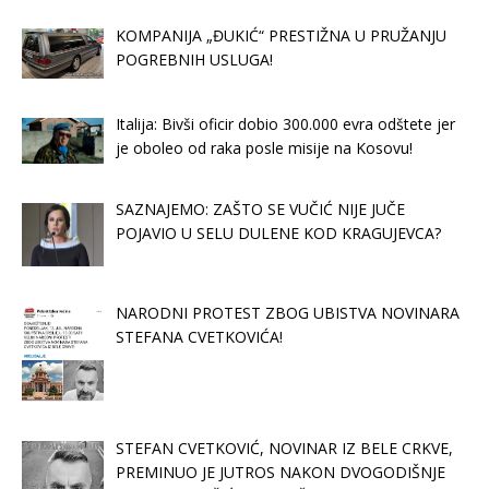
KOMPANIJA „ĐUKIĆ“ PRESTIŽNA U PRUŽANJU
POGREBNIH USLUGA!
Italija: Bivši oficir dobio 300.000 evra odštete jer
je oboleo od raka posle misije na Kosovu!
SAZNAJEMO: ZAŠTO SE VUČIĆ NIJE JUČE
POJAVIO U SELU DULENE KOD KRAGUJEVCA?
NARODNI PROTEST ZBOG UBISTVA NOVINARA
STEFANA CVETKOVIĆA!
STEFAN CVETKOVIĆ, NOVINAR IZ BELE CRKVE,
PREMINUO JE JUTROS NAKON DVOGODIŠNJE