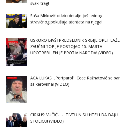
svaki trag!
Saša Mirković otkrio detalje još jednog
stravičnog pokušaja atentata na njega!
USKORO BIVŠI PREDSEDNIK SRBIJE OPET LAŽE:
ZVUČNI TOP JE POSTOJAO 15. MARTA I
UPOTREBLJEN JE PROTIV NARODA! (VIDEO)
ACA LUKAS: „Portparol“ Cece Ražnatović se pari
sa kerovima! (VIDEO)
CIRKUS: VUČIĆU U TIVTU NISU HTELI DA DAJU
STOLICU! (VIDEO)