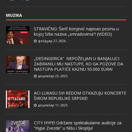
MUZIKA
STRAVIČNO: Šerif Konjević napisao pesmu u
kojoj Srbe naziva „smradovima“! (VIDEO)
фебруар 27, 2026
„DESINGERICA“ NEPOŽELJAN U BANJALUCI:
ZABRANILI MU NASTUPE, KO GA POZOVE DA
NASTUPA PLATIĆE KAZNU 50.000 EURA!
децембар 23, 2025
ACI LUKASU SVI REDOM OTKAZUJU KONCERTE
ŠIROM REPUBLIKE SRPSKE!
децембар 11, 2025
CITY HYPE! Održane spektakularne audicije za
“Hype Zvezde” u Nišu i Skoplju!