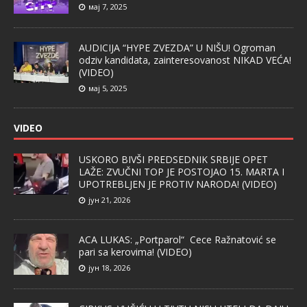
мај 7, 2025
AUDICIJA “HYPE ZVEZDA” U NIŠU! Ogroman
odziv kandidata, zainteresovanost NIKAD VEĆA!
(VIDEO)
мај 5, 2025
VIDEO
USKORO BIVŠI PREDSEDNIK SRBIJE OPET
LAŽE: ZVUČNI TOP JE POSTOJAO 15. MARTA I
UPOTREBLJEN JE PROTIV NARODA! (VIDEO)
јун 21, 2026
ACA LUKAS: „Portparol“ Cece Ražnatović se
pari sa kerovima! (VIDEO)
јун 18, 2026