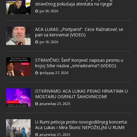
stravičnog pokušaja atentata na njega!
јун 30, 2026
ACA LUKAS: „Portparol“ Cece Ražnatović se
pari sa kerovima! (VIDEO)
јун 18, 2026
STRAVIČNO: Šerif Konjević napisao pesmu u
kojoj Srbe naziva „smradovima“! (VIDEO)
фебруар 27, 2026
OTKRIVAMO: ACA LUKAS PEVAO HRVATIMA U
MOSTARU OGRNUT ŠAHOVNICOM!
децембар 23, 2025
U Rumi peticija protiv novogodišnjeg koncerta:
Aca Lukas i Mira Škorić NEPOŽELJNI U RUMI!
децембар 21, 2025