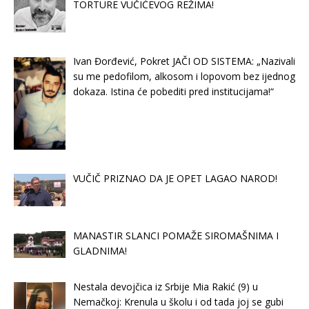
TORTURE VUČIĆEVOG REŽIMA!
Ivan Đorđević, Pokret JAČI OD SISTEMA: „Nazivali
su me pedofilom, alkosom i lopovom bez ijednog
dokaza. Istina će pobediti pred institucijama!“
VUČIČ PRIZNAO DA JE OPET LAGAO NAROD!
MANASTIR SLANCI POMAŽE SIROMAŠNIMA I
GLADNIMA!
Nestala devojčica iz Srbije Mia Rakić (9) u
Nemačkoj: Krenula u školu i od tada joj se gubi