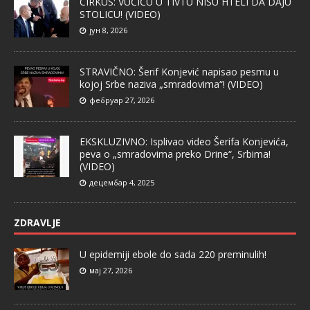
CIRKUS: VUČIĆU U TIVTU NISU HTELI DA DAJU
STOLICU! (VIDEO)
јун 8, 2026
STRAVIČNO: Šerif Konjević napisao pesmu u
kojoj Srbe naziva „smradovima“! (VIDEO)
фебруар 27, 2026
EKSKLUZIVNO: Isplivao video Šerifa Konjevića,
peva o „smradovima preko Drine“, Srbima!
(VIDEO)
децембар 4, 2025
ZDRAVLJE
U epidemiji ebole do sada 220 preminulih!
мај 27, 2026