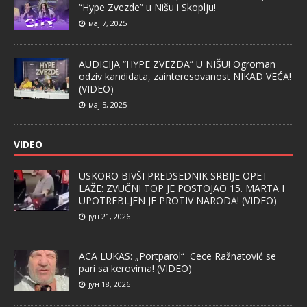
“Hype Zvezde” u Nišu i Skoplju!
мај 7, 2025
AUDICIJA “HYPE ZVEZDA” U NIŠU! Ogroman
odziv kandidata, zainteresovanost NIKAD VEĆA!
(VIDEO)
мај 5, 2025
VIDEO
USKORO BIVŠI PREDSEDNIK SRBIJE OPET
LAŽE: ZVUČNI TOP JE POSTOJAO 15. MARTA I
UPOTREBLJEN JE PROTIV NARODA! (VIDEO)
јун 21, 2026
ACA LUKAS: „Portparol“ Cece Ražnatović se
pari sa kerovima! (VIDEO)
јун 18, 2026