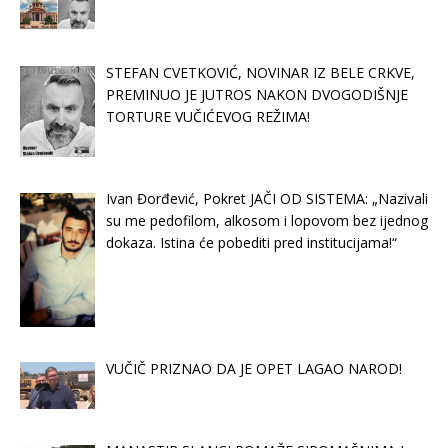
STEFAN CVETKOVIĆ, NOVINAR IZ BELE CRKVE,
PREMINUO JE JUTROS NAKON DVOGODIŠNJE
TORTURE VUČIĆEVOG REŽIMA!
Ivan Đorđević, Pokret JAČI OD SISTEMA: „Nazivali
su me pedofilom, alkosom i lopovom bez ijednog
dokaza. Istina će pobediti pred institucijama!“
VUČIČ PRIZNAO DA JE OPET LAGAO NAROD!