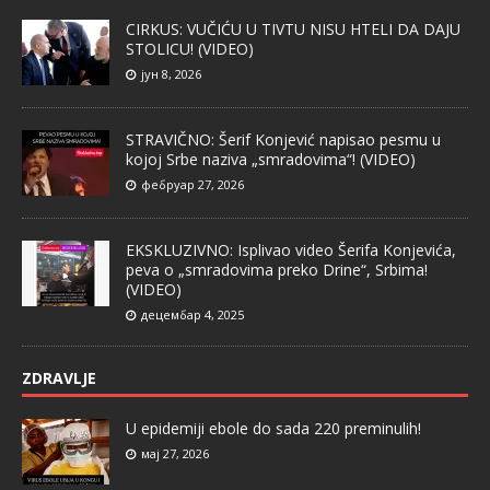
CIRKUS: VUČIĆU U TIVTU NISU HTELI DA DAJU
STOLICU! (VIDEO)
јун 8, 2026
STRAVIČNO: Šerif Konjević napisao pesmu u
kojoj Srbe naziva „smradovima“! (VIDEO)
фебруар 27, 2026
EKSKLUZIVNO: Isplivao video Šerifa Konjevića,
peva o „smradovima preko Drine“, Srbima!
(VIDEO)
децембар 4, 2025
ZDRAVLJE
U epidemiji ebole do sada 220 preminulih!
мај 27, 2026