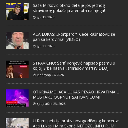
Saša Mirković otkrio detalje još jednog
stravičnog pokušaja atentata na njega!
јун 30, 2026
ACA LUKAS: „Portparol“ Cece Ražnatović se
pari sa kerovima! (VIDEO)
јун 18, 2026
STRAVIČNO: Šerif Konjević napisao pesmu u
kojoj Srbe naziva „smradovima“! (VIDEO)
фебруар 27, 2026
OTKRIVAMO: ACA LUKAS PEVAO HRVATIMA U
MOSTARU OGRNUT ŠAHOVNICOM!
децембар 23, 2025
U Rumi peticija protiv novogodišnjeg koncerta:
Aca Lukas i Mira Škorić NEPOŽELJNI U RUMI!