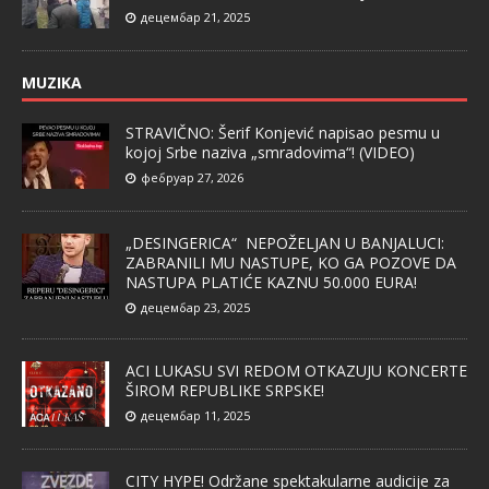
децембар 21, 2025
MUZIKA
STRAVIČNO: Šerif Konjević napisao pesmu u
kojoj Srbe naziva „smradovima“! (VIDEO)
фебруар 27, 2026
„DESINGERICA“ NEPOŽELJAN U BANJALUCI:
ZABRANILI MU NASTUPE, KO GA POZOVE DA
NASTUPA PLATIĆE KAZNU 50.000 EURA!
децембар 23, 2025
ACI LUKASU SVI REDOM OTKAZUJU KONCERTE
ŠIROM REPUBLIKE SRPSKE!
децембар 11, 2025
CITY HYPE! Održane spektakularne audicije za