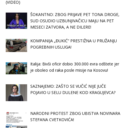
(VIDEO)
ŠOKANTNO: ZBOG PRIJAVE PET TONA DROGE,
SUD OSUDIO UZBUNJIVAČICU MAJU NA PET
MESECI ZATVORA, A NE DILERE!
KOMPANIJA „ĐUKIĆ“ PRESTIŽNA U PRUŽANJU
POGREBNIH USLUGA!
Italija: Bivši oficir dobio 300.000 evra odštete jer
je oboleo od raka posle misije na Kosovu!
SAZNAJEMO: ZAŠTO SE VUČIĆ NIJE JUČE
POJAVIO U SELU DULENE KOD KRAGUJEVCA?
NARODNI PROTEST ZBOG UBISTVA NOVINARA
STEFANA CVETKOVIĆA!