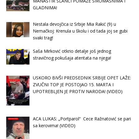
MANASTIR SLANCI POMAŽE SIROMAŠNIMA I
GLADNIMA!
Nestala devojčica iz Srbije Mia Rakić (9) u
Nemačkoj: Krenula u školu i od tada joj se gubi
svaki trag!
Saša Mirković otkrio detalje još jednog
stravičnog pokušaja atentata na njega!
USKORO BIVŠI PREDSEDNIK SRBIJE OPET LAŽE:
ZVUČNI TOP JE POSTOJAO 15. MARTA I
UPOTREBLJEN JE PROTIV NARODA! (VIDEO)
ACA LUKAS: „Portparol“ Cece Ražnatović se pari
sa kerovima! (VIDEO)