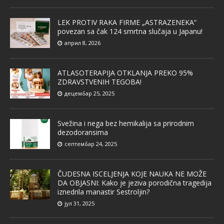
LEK PROTIV RAKA FIRME „ASTRAZENEKA“
povezan sa čak 124 smrtna slučaja u Japanu!
април 8, 2026
ATLASOTERAPIJA OTKLANJA PREKO 95%
ZDRAVSTVENIH TEGOBA!
децембар 25, 2025
Svežina i nega bez hemikalija sa prirodnim
dezodoransima
септембар 24, 2025
ČUDESNA ISCELJENJA KOJE NAUKA NE MOŽE
DA OBJASNI: Kako je jeziva porodična tragedija
iznedrila manastir Sestroljin?
јул 31, 2025