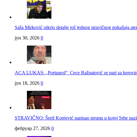
Saša Mirković otkrio detalje još jednog stravičnog pokušaja ate
јун 30, 2026
0
ACA LUKAS: „Portparol“ Cece Ražnatović se pari sa kerov
јун 18, 2026
0
STRAVIČNO: Šerif Konjević napisao pesmu u kojoj Srbe na
фебруар 27, 2026
0