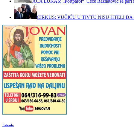
ACA LUKAS: „Portparol“ Cece Ražnatović se pari 
CIRKUS: VUČIĆU U TIVTU NISU HTELI DA 
Estrada