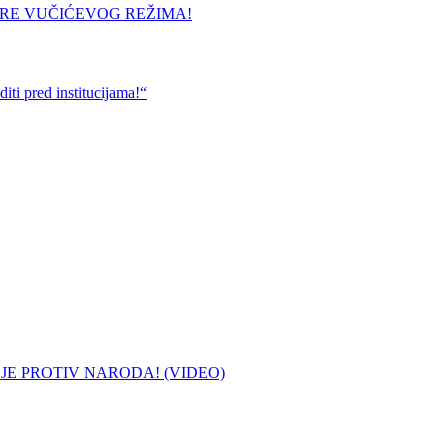
URE VUČIĆEVOG REŽIMA!
ti pred institucijama!“
 JE PROTIV NARODA! (VIDEO)