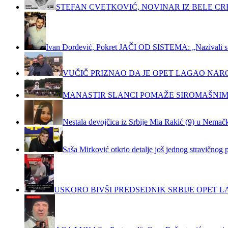
STEFAN CVETKOVIĆ, NOVINAR IZ BELE C
Ivan Đorđević, Pokret JAČI OD SISTEMA: „Nazivali su m
VUČIČ PRIZNAO DA JE OPET LAGAO NAR
MANASTIR SLANCI POMAŽE SIROMAŠNIM
Nestala devojčica iz Srbije Mia Rakić (9) u Nemačko
Saša Mirković otkrio detalje još jednog stravičnog 
USKORO BIVŠI PREDSEDNIK SRBIJE OPET LA