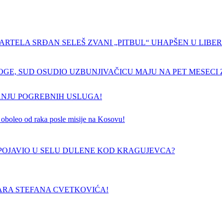
ARTELA SRĐAN SELEŠ ZVANI „PITBUL“ UHAPŠEN U LIBERI
GE, SUD OSUDIO UZBUNJIVAČICU MAJU NA PET MESECI Z
ANJU POGREBNIH USLUGA!
 je oboleo od raka posle misije na Kosovu!
E POJAVIO U SELU DULENE KOD KRAGUJEVCA?
ARA STEFANA CVETKOVIĆA!