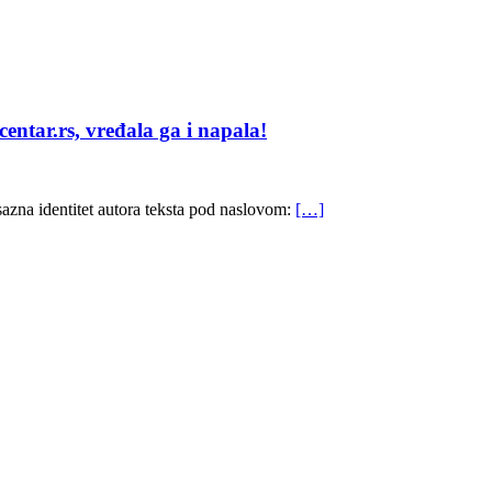
ar.rs, vređala ga i napala!
sazna identitet autora teksta pod naslovom:
[…]