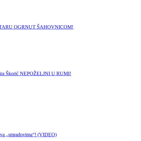
STARU OGRNUT ŠAHOVNICOM!
 i Mira Škorić NEPOŽELJNI U RUMI!
ziva „smradovima“! (VIDEO)