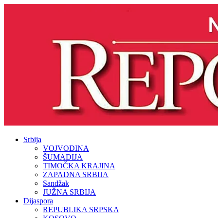
Srbija
VOJVODINA
ŠUMADIJA
TIMOČKA KRAJINA
ZAPADNA SRBIJA
Sandžak
JUŽNA SRBIJA
Dijaspora
REPUBLIKA SRPSKA