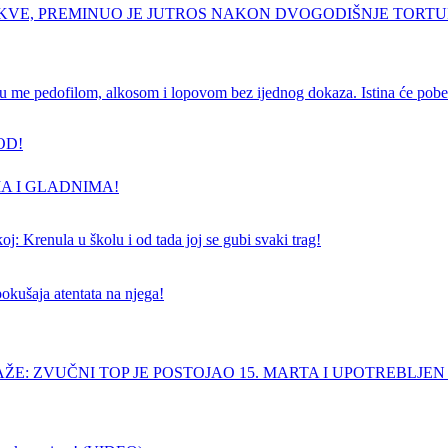
RKVE, PREMINUO JE JUTROS NAKON DVOGODIŠNJE TORT
e pedofilom, alkosom i lopovom bez ijednog dokaza. Istina će pobedi
OD!
A I GLADNIMA!
j: Krenula u školu i od tada joj se gubi svaki trag!
pokušaja atentata na njega!
ŽE: ZVUČNI TOP JE POSTOJAO 15. MARTA I UPOTREBLJEN