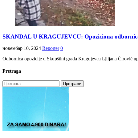
SKANDAL U KRAGUJEVCU: Opoziciona odbornica Ljil
новембар 10, 2024
Reporter
0
Odbornica opozicije u Skupštini grada Kragujevca Ljiljana Ćirović upa
Pretraga
Претрага
за: