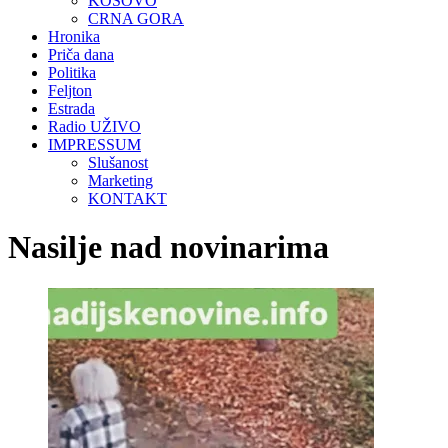
KOSOVO
CRNA GORA
Hronika
Priča dana
Politika
Feljton
Estrada
Radio UŽIVO
IMPRESSUM
Slušanost
Marketing
KONTAKT
Nasilje nad novinarima