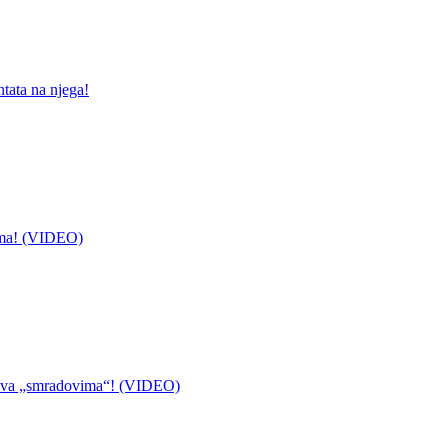
ntata na njega!
ima! (VIDEO)
ziva „smradovima“! (VIDEO)