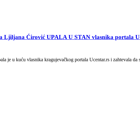
jana Ćirović UPALA U STAN vlasnika portala Ucent
la je u kuću vlasnika kragujevačkog portala Ucentar.rs i zahtevala da 