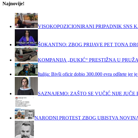
Najnovije!
VISOKOPOZICIONIRANI PRIPADNIK SNS K
ŠOKANTNO: ZBOG PRIJAVE PET TONA DRO
KOMPANIJA „ĐUKIĆ“ PRESTIŽNA U PRUŽ
Italija: Bivši oficir dobio 300.000 evra odštete jer
SAZNAJEMO: ZAŠTO SE VUČIĆ NIJE JUČ
NARODNI PROTEST ZBOG UBISTVA NOVIN