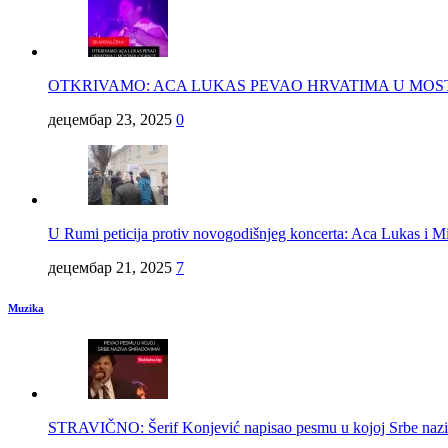
OTKRIVAMO: ACA LUKAS PEVAO HRVATIMA U MO
децембар 23, 2025
0
U Rumi peticija protiv novogodišnjeg koncerta: Aca Lukas
децембар 21, 2025
7
Muzika
STRAVIČNO: Šerif Konjević napisao pesmu u kojoj Srbe na