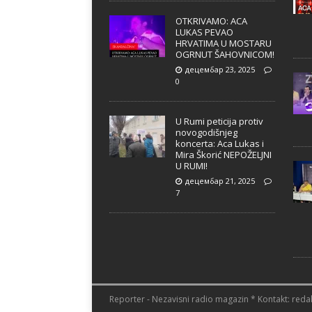
OTKRIVAMO: ACA
LUKAS PEVAO
HRVATIMA U MOSTARU
OGRNUT ŠAHOVNICOM!
децембар 23, 2025
0
U Rumi peticija protiv
novogodišnjeg
koncerta: Aca Lukas i
Mira Škorić NEPOŽELJNI
U RUMI!
децембар 21, 2025
7
Reporter - Nezavisni radio magazin * Kontakt: redak