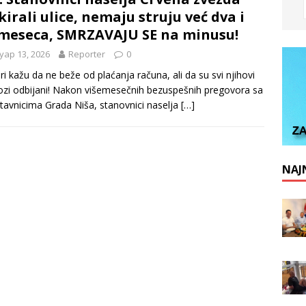
kirali ulice, nemaju struju već dva i
meseca, SMRZAVAJU SE na minusu!
уар 13, 2026
Reporter
0
ri kažu da ne beže od plaćanja računa, ali da su svi njihovi
ozi odbijani! Nakon višemesečnih bezuspešnih pregovora sa
tavnicima Grada Niša, stanovnici naselja
[…]
NAJN