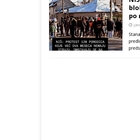
blo
po 
јан
Stana
predl
preds