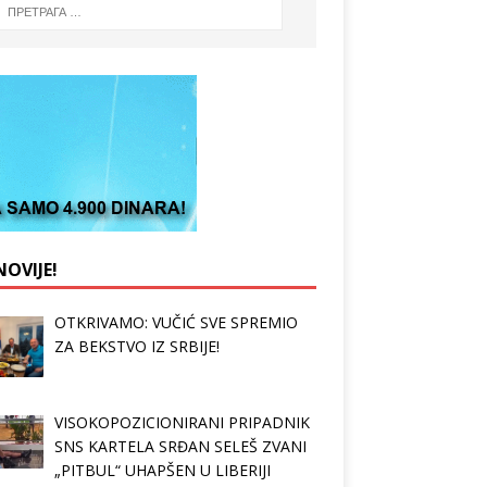
OVIJE!
OTKRIVAMO: VUČIĆ SVE SPREMIO
ZA BEKSTVO IZ SRBIJE!
VISOKOPOZICIONIRANI PRIPADNIK
SNS KARTELA SRĐAN SELEŠ ZVANI
„PITBUL“ UHAPŠEN U LIBERIJI