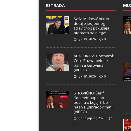
ESTRADA
MU
Saša Mirković otkrio
detalje još jednog
stravičnog pokušaja
atentata na njega!
јун 30, 2026
0
ACA LUKAS: „Portparol“
Cece Ražnatović se
pari sa kerovima!
(VIDEO)
јун 18, 2026
0
STRAVIČNO: Šerif
Konjević napisao
pesmu u kojoj Srbe
naziva „smradovima“!
(VIDEO)
фебруар 27, 2026
0