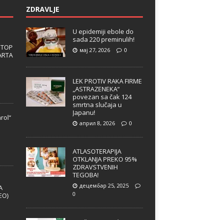
ZDRAVLJE
U epidemiji ebole do
sada 220 preminulih!
 TOP
мај 27, 2026
0
ARTA
LEK PROTIV RAKA FIRME
„ASTRAZENEKA“
povezan sa čak 124
smrtna slučaja u
Japanu!
rol“
април 8, 2026
0
e
ATLASOTERAPIJA
OTKLANJA PREKO 95%
ZDRAVSTVENIH
TEGOBA!
децембар 25, 2025
A
0
EO)