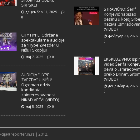
ŠIROM REPUBLIKE
SRPSKE!
STRAVIČNO: Šerif
децембар 11, 2025
Konjević napisao
0
pesmu u kojoj Srb
naziva „smradovim
(VIDEO)
CITY HYPE! Održane
фебруар 27, 2026
spektakularne audicije
0
za “Hype Zvezde” u
Nišu i Skoplju!
мај 7, 2025
0
EKSKLUZIVNO: Ispl
video Šerifa Konjev
peva o „smradovi
preko Drine“, Srbi
AUDICIJA “HYPE
(VIDEO)
ZVEZDA” U NIŠU!
Ogroman odziv
децембар 4, 2025
kandidata,
0
zainteresovanost
NIKAD VEĆA! (VIDEO)
мај 5, 2025
0
cija@reporter.in.rs | 2012.