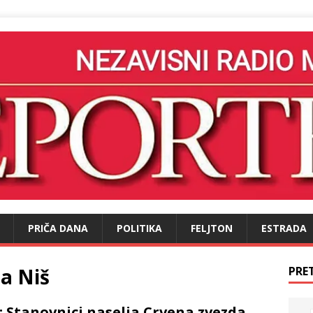
PRIČA DANA
POLITIKA
FELJTON
ESTRADA
a Niš
PRE
: Stanovnici naselja Crvena zvezda