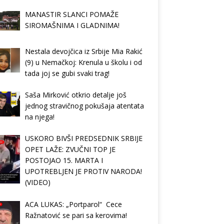
MANASTIR SLANCI POMAŽE
SIROMAŠNIMA I GLADNIMA!
Nestala devojčica iz Srbije Mia Rakić
(9) u Nemačkoj: Krenula u školu i od
tada joj se gubi svaki trag!
Saša Mirković otkrio detalje još
jednog stravičnog pokušaja atentata
na njega!
USKORO BIVŠI PREDSEDNIK SRBIJE
OPET LAŽE: ZVUČNI TOP JE
POSTOJAO 15. MARTA I
UPOTREBLJEN JE PROTIV NARODA!
(VIDEO)
ACA LUKAS: „Portparol“ Cece
Ražnatović se pari sa kerovima!