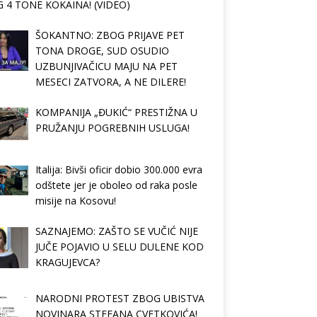
 4 TONE KOKAINA! (VIDEO)
ŠOKANTNO: ZBOG PRIJAVE PET
TONA DROGE, SUD OSUDIO
UZBUNJIVAČICU MAJU NA PET
MESECI ZATVORA, A NE DILERE!
KOMPANIJA „ĐUKIĆ“ PRESTIŽNA U
PRUŽANJU POGREBNIH USLUGA!
Italija: Bivši oficir dobio 300.000 evra
odštete jer je oboleo od raka posle
misije na Kosovu!
SAZNAJEMO: ZAŠTO SE VUČIĆ NIJE
JUČE POJAVIO U SELU DULENE KOD
KRAGUJEVCA?
NARODNI PROTEST ZBOG UBISTVA
NOVINARA STEFANA CVETKOVIĆA!