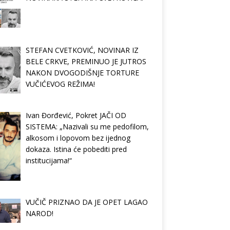
STEFAN CVETKOVIĆ, NOVINAR IZ
BELE CRKVE, PREMINUO JE JUTROS
NAKON DVOGODIŠNJE TORTURE
VUČIĆEVOG REŽIMA!
Ivan Đorđević, Pokret JAČI OD
SISTEMA: „Nazivali su me pedofilom,
alkosom i lopovom bez ijednog
dokaza. Istina će pobediti pred
institucijama!“
VUČIČ PRIZNAO DA JE OPET LAGAO
NAROD!