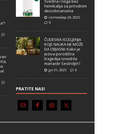
Svežina i nega bez
hemikalija sa prirodnim
dezodoransima
септембар 24, 2025
e
0
a“!
ČUDESNA ISCELJENJA
KOJE NAUKA NE MOŽE
DA OBJASNI: Kako je
jeziva porodična
ivao
tragedija iznedrila
ića,
manastir Sestroljin?
ma
јул 31, 2025
0
ma!
PRATITE NAS!