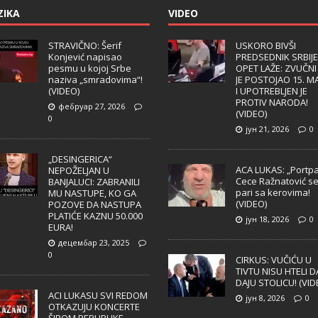
ZIKA
VIDEO
STRAVIČNO: Šerif
USKORO BIVŠI
Konjević napisao
PREDSEDNIK SRBIJE
pesmu u kojoj Srbe
OPET LAŽE: ZVUČNI
naziva „smradovima“!
JE POSTOJAO 15. M
(VIDEO)
I UPOTREBLJEN JE
PROTIV NARODA!
фебруар 27, 2026
(VIDEO)
0
јун 21, 2026
0
„DESINGERICA“
ACA LUKAS: „Portpa
NEPOŽELJAN U
Cece Ražnatović s
BANJALUCI: ZABRANILI
pari sa kerovima!
MU NASTUPE, KO GA
(VIDEO)
POZOVE DA NASTUPA
PLATIĆE KAZNU 50.000
јун 18, 2026
0
EURA!
децембар 23, 2025
0
CIRKUS: VUČIĆU U
TIVTU NISU HTELI D
DAJU STOLICU! (VID
ACI LUKASU SVI REDOM
јун 8, 2026
0
OTKAZUJU KONCERTE