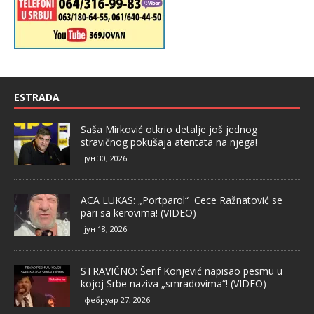
ESTRADA
Saša Mirković otkrio detalje još jednog
stravičnog pokušaja atentata na njega!
јун 30, 2026
ACA LUKAS: „Portparol“ Cece Ražnatović se
pari sa kerovima! (VIDEO)
јун 18, 2026
STRAVIČNO: Šerif Konjević napisao pesmu u
kojoj Srbe naziva „smradovima“! (VIDEO)
фебруар 27, 2026