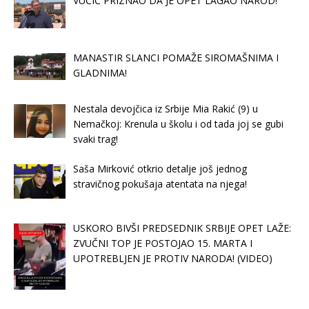
VUČIČ PRIZNAO DA JE OPET LAGAO NAROD!
MANASTIR SLANCI POMAŽE SIROMAŠNIMA I
GLADNIMA!
Nestala devojčica iz Srbije Mia Rakić (9) u
Nemačkoj: Krenula u školu i od tada joj se gubi
svaki trag!
Saša Mirković otkrio detalje još jednog
stravičnog pokušaja atentata na njega!
USKORO BIVŠI PREDSEDNIK SRBIJE OPET LAŽE:
ZVUČNI TOP JE POSTOJAO 15. MARTA I
UPOTREBLJEN JE PROTIV NARODA! (VIDEO)