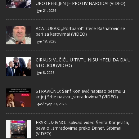
UPOTREBLJEN JE PROTIV NARODA! (VIDEO)
јун 21, 2026
ACA LUKAS: „Portparol“ Cece Ražnatović se
pari sa kerovima! (VIDEO)
јун 18, 2026
CIRKUS: VUČIĆU U TIVTU NISU HTELI DA DAJU
STOLICU! (VIDEO)
јун 8, 2026
STRAVIČNO: Šerif Konjević napisao pesmu u
kojoj Srbe naziva „smradovima“! (VIDEO)
фебруар 27, 2026
EKSKLUZIVNO: Isplivao video Šerifa Konjevića,
peva o „smradovima preko Drine“, Srbima!
(VIDEO)