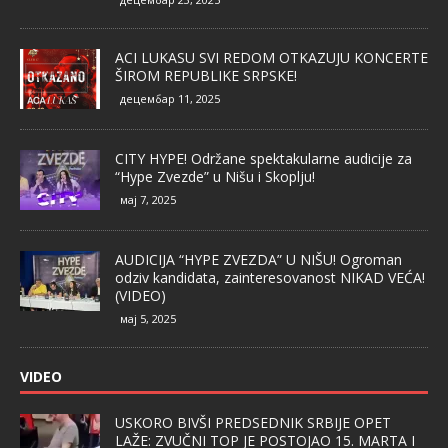
ACI LUKASU SVI REDOM OTKAZUJU KONCERTE
ŠIROM REPUBLIKE SRPSKE!
децембар 11, 2025
CITY HYPE! Održane spektakularne audicije za
“Hype Zvezde” u Nišu i Skoplju!
мај 7, 2025
AUDICIJA “HYPE ZVEZDA” U NIŠU! Ogroman
odziv kandidata, zainteresovanost NIKAD VEĆA!
(VIDEO)
мај 5, 2025
VIDEO
USKORO BIVŠI PREDSEDNIK SRBIJE OPET
LAŽE: ZVUČNI TOP JE POSTOJAO 15. MARTA I