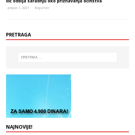
Ilić odbija saradnju oko priznavanja očinstva
април 7, 2021
Reporter
PRETRAGA
NAJNOVIJE!