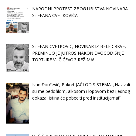
NARODNI PROTEST ZBOG UBISTVA NOVINARA
STEFANA CVETKOVIĆA!
STEFAN CVETKOVIĆ, NOVINAR IZ BELE CRKVE,
PREMINUO JE JUTROS NAKON DVOGODIŠNJE
TORTURE VUČIĆEVOG REŽIMA!
Ivan Đorđević, Pokret JAČI OD SISTEMA: „Nazivali
su me pedofilom, alkosom i lopovom bez ijednog
dokaza. Istina će pobediti pred institucijama!“