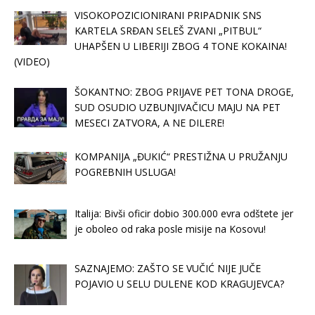
VISOKOPOZICIONIRANI PRIPADNIK SNS
KARTELA SRĐAN SELEŠ ZVANI „PITBUL“
UHAPŠEN U LIBERIJI ZBOG 4 TONE KOKAINA!
(VIDEO)
ŠOKANTNO: ZBOG PRIJAVE PET TONA DROGE,
SUD OSUDIO UZBUNJIVAČICU MAJU NA PET
MESECI ZATVORA, A NE DILERE!
KOMPANIJA „ĐUKIĆ“ PRESTIŽNA U PRUŽANJU
POGREBNIH USLUGA!
Italija: Bivši oficir dobio 300.000 evra odštete jer
je oboleo od raka posle misije na Kosovu!
SAZNAJEMO: ZAŠTO SE VUČIĆ NIJE JUČE
POJAVIO U SELU DULENE KOD KRAGUJEVCA?