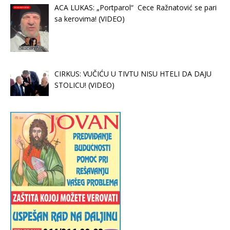
ACA LUKAS: „Portparol“ Cece Ražnatović se pari
sa kerovima! (VIDEO)
CIRKUS: VUČIĆU U TIVTU NISU HTELI DA DAJU
STOLICU! (VIDEO)