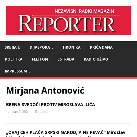
SRBIJA
DIJASPORA
HRONIKA
PRIČA DANA
POLITIKA
FELJTON
ESTRADA
RADIO UŽIVO
IMPRESSUM
Mirjana Antonović
BRENA SVEDOČI PROTIV MIROSLAVA ILIĆA
април 9, 2021
Reporter
„OVAJ CEH PLAĆA SRPSKI NAROD, A NE PEVAČ“ Miroslav