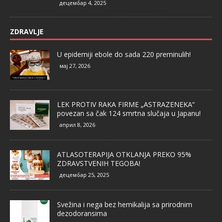
децембар 4, 2025
ZDRAVLJE
U epidemiji ebole do sada 220 preminulih!
мај 27, 2026
LEK PROTIV RAKA FIRME „ASTRAZENEKA“
povezan sa čak 124 smrtna slučaja u Japanu!
април 8, 2026
ATLASOTERAPIJA OTKLANJA PREKO 95%
ZDRAVSTVENIH TEGOBA!
децембар 25, 2025
Svežina i nega bez hemikalija sa prirodnim
dezodoransima