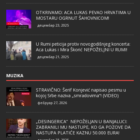
OTKRIVAMO: ACA LUKAS PEVAO HRVATIMA U
MOSTARU OGRNUT ŠAHOVNICOM!
децембар 23, 2025
U Rumi peticija protiv novogodišnjeg koncerta:
Aca Lukas i Mira Škorić NEPOŽELJNI U RUMI!
децембар 21, 2025
MUZIKA
STRAVIČNO: Šerif Konjević napisao pesmu u
kojoj Srbe naziva „smradovima“! (VIDEO)
фебруар 27, 2026
„DESINGERICA“ NEPOŽELJAN U BANJALUCI:
ZABRANILI MU NASTUPE, KO GA POZOVE DA
NASTUPA PLATIĆE KAZNU 50.000 EURA!
децембар 23, 2025