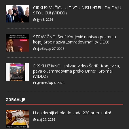
CIRKUS: VUČIĆU U TIVTU NISU HTELI DA DAJU
STOLICU! (VIDEO)
јун 8, 2026
STRAVIČNO: Šerif Konjević napisao pesmu u
kojoj Srbe naziva „smradovima“! (VIDEO)
фебруар 27, 2026
EKSKLUZIVNO: Isplivao video Šerifa Konjevića,
peva o „smradovima preko Drine“, Srbima!
(VIDEO)
децембар 4, 2025
ZDRAVLJE
U epidemiji ebole do sada 220 preminulih!
мај 27, 2026