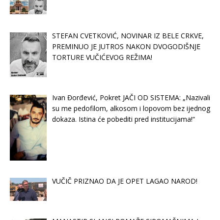
STEFAN CVETKOVIĆ, NOVINAR IZ BELE CRKVE,
PREMINUO JE JUTROS NAKON DVOGODIŠNJE
TORTURE VUČIĆEVOG REŽIMA!
Ivan Đorđević, Pokret JAČI OD SISTEMA: „Nazivali
su me pedofilom, alkosom i lopovom bez ijednog
dokaza. Istina će pobediti pred institucijama!“
VUČIČ PRIZNAO DA JE OPET LAGAO NAROD!