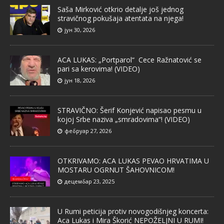
Saša Mirković otkrio detalje još jednog
stravičnog pokušaja atentata na njega!
јун 30, 2026
ACA LUKAS: „Portparol“ Cece Ražnatović se
pari sa kerovima! (VIDEO)
јун 18, 2026
STRAVIČNO: Šerif Konjević napisao pesmu u
kojoj Srbe naziva „smradovima“! (VIDEO)
фебруар 27, 2026
OTKRIVAMO: ACA LUKAS PEVAO HRVATIMA U
MOSTARU OGRNUT ŠAHOVNICOM!
децембар 23, 2025
U Rumi peticija protiv novogodišnjeg koncerta:
Aca Lukas i Mira Škorić NEPOŽELJNI U RUMI!