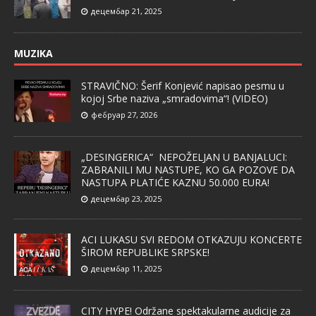
децембар 21, 2025
MUZIKA
STRAVIČNO: Šerif Konjević napisao pesmu u
kojoj Srbe naziva „smradovima“! (VIDEO)
фебруар 27, 2026
„DESINGERICA“ NEPOŽELJAN U BANJALUCI:
ZABRANILI MU NASTUPE, KO GA POZOVE DA
NASTUPA PLATIĆE KAZNU 50.000 EURA!
децембар 23, 2025
ACI LUKASU SVI REDOM OTKAZUJU KONCERTE
ŠIROM REPUBLIKE SRPSKE!
децембар 11, 2025
CITY HYPE! Održane spektakularne audicije za