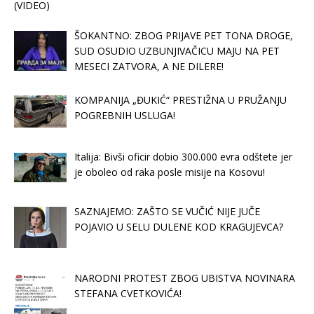
(VIDEO)
ŠOKANTNO: ZBOG PRIJAVE PET TONA DROGE,
SUD OSUDIO UZBUNJIVAČICU MAJU NA PET
MESECI ZATVORA, A NE DILERE!
KOMPANIJA „ĐUKIĆ“ PRESTIŽNA U PRUŽANJU
POGREBNIH USLUGA!
Italija: Bivši oficir dobio 300.000 evra odštete jer
je oboleo od raka posle misije na Kosovu!
SAZNAJEMO: ZAŠTO SE VUČIĆ NIJE JUČE
POJAVIO U SELU DULENE KOD KRAGUJEVCA?
NARODNI PROTEST ZBOG UBISTVA NOVINARA
STEFANA CVETKOVIĆA!