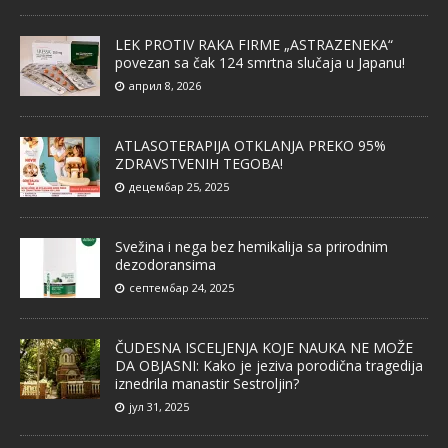
LEK PROTIV RAKA FIRME „ASTRAZENEKA“
povezan sa čak 124 smrtna slučaja u Japanu!
април 8, 2026
ATLASOTERAPIJA OTKLANJA PREKO 95%
ZDRAVSTVENIH TEGOBA!
децембар 25, 2025
Svežina i nega bez hemikalija sa prirodnim
dezodoransima
септембар 24, 2025
ČUDESNA ISCELJENJA KOJE NAUKA NE MOŽE
DA OBJASNI: Kako je jeziva porodična tragedija
iznedrila manastir Sestroljin?
јул 31, 2025