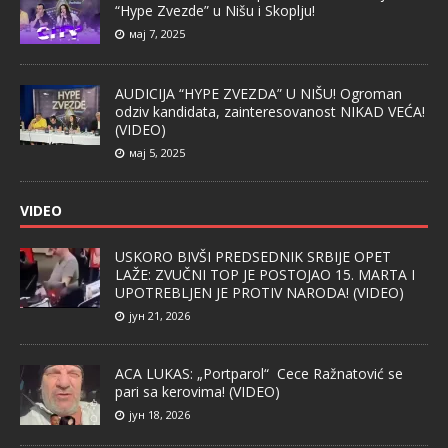
“Hype Zvezde” u Nišu i Skoplju!
мај 7, 2025
AUDICIJA “HYPE ZVEZDA” U NIŠU! Ogroman
odziv kandidata, zainteresovanost NIKAD VEĆA!
(VIDEO)
мај 5, 2025
VIDEO
USKORO BIVŠI PREDSEDNIK SRBIJE OPET
LAŽE: ZVUČNI TOP JE POSTOJAO 15. MARTA I
UPOTREBLJEN JE PROTIV NARODA! (VIDEO)
јун 21, 2026
ACA LUKAS: „Portparol“ Cece Ražnatović se
pari sa kerovima! (VIDEO)
јун 18, 2026