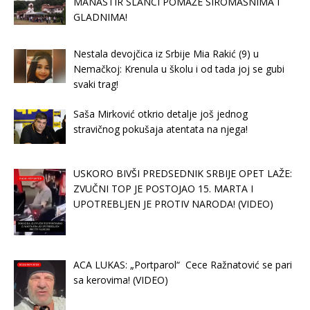
MANASTIR SLANCI POMAŽE SIROMAŠNIMA I
GLADNIMA!
Nestala devojčica iz Srbije Mia Rakić (9) u
Nemačkoj: Krenula u školu i od tada joj se gubi
svaki trag!
Saša Mirković otkrio detalje još jednog
stravičnog pokušaja atentata na njega!
USKORO BIVŠI PREDSEDNIK SRBIJE OPET LAŽE:
ZVUČNI TOP JE POSTOJAO 15. MARTA I
UPOTREBLJEN JE PROTIV NARODA! (VIDEO)
ACA LUKAS: „Portparol“ Cece Ražnatović se pari
sa kerovima! (VIDEO)