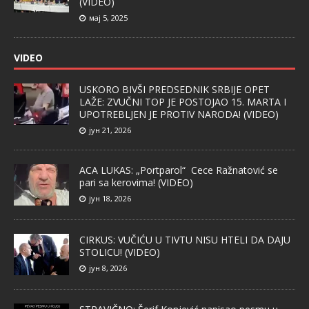
(VIDEO)
мај 5, 2025
VIDEO
USKORO BIVŠI PREDSEDNIK SRBIJE OPET
LAŽE: ZVUČNI TOP JE POSTOJAO 15. MARTA I
UPOTREBLJEN JE PROTIV NARODA! (VIDEO)
јун 21, 2026
ACA LUKAS: „Portparol“ Cece Ražnatović se
pari sa kerovima! (VIDEO)
јун 18, 2026
CIRKUS: VUČIĆU U TIVTU NISU HTELI DA DAJU
STOLICU! (VIDEO)
јун 8, 2026