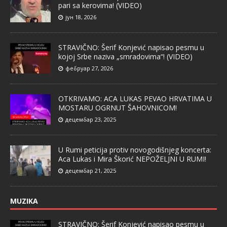
pari sa kerovima! (VIDEO)
јун 18, 2026
STRAVIČNO: Šerif Konjević napisao pesmu u
kojoj Srbe naziva „smradovima“! (VIDEO)
фебруар 27, 2026
OTKRIVAMO: ACA LUKAS PEVAO HRVATIMA U
MOSTARU OGRNUT ŠAHOVNICOM!
децембар 23, 2025
U Rumi peticija protiv novogodišnjeg koncerta:
Aca Lukas i Mira Škorić NEPOŽELJNI U RUMI!
децембар 21, 2025
MUZIKA
STRAVIČNO: Šerif Konjević napisao pesmu u