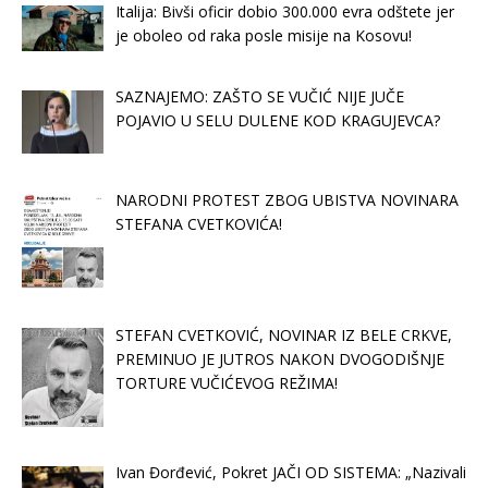
Italija: Bivši oficir dobio 300.000 evra odštete jer
je oboleo od raka posle misije na Kosovu!
SAZNAJEMO: ZAŠTO SE VUČIĆ NIJE JUČE
POJAVIO U SELU DULENE KOD KRAGUJEVCA?
NARODNI PROTEST ZBOG UBISTVA NOVINARA
STEFANA CVETKOVIĆA!
STEFAN CVETKOVIĆ, NOVINAR IZ BELE CRKVE,
PREMINUO JE JUTROS NAKON DVOGODIŠNJE
TORTURE VUČIĆEVOG REŽIMA!
Ivan Đorđević, Pokret JAČI OD SISTEMA: „Nazivali