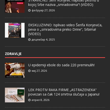
STRAVIČNO: Šerif Konjević napisao pesmu u
kojoj Srbe naziva „smradovima“! (VIDEO)
фебруар 27, 2026
EKSKLUZIVNO: Isplivao video Šerifa Konjevića,
peva o „smradovima preko Drine“, Srbima!
(VIDEO)
децембар 4, 2025
ZDRAVLJE
U epidemiji ebole do sada 220 preminulih!
мај 27, 2026
LEK PROTIV RAKA FIRME „ASTRAZENEKA“
povezan sa čak 124 smrtna slučaja u Japanu!
април 8, 2026