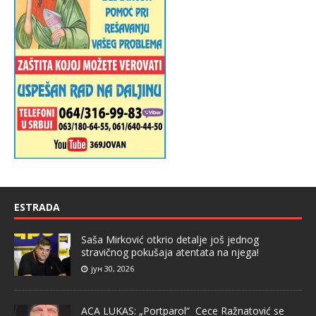
ESTRADA
Saša Mirković otkrio detalje još jednog
stravičnog pokušaja atentata na njega!
јун 30, 2026
ACA LUKAS: „Portparol“ Cece Ražnatović se