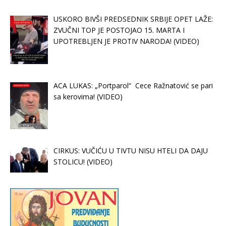
USKORO BIVŠI PREDSEDNIK SRBIJE OPET LAŽE:
ZVUČNI TOP JE POSTOJAO 15. MARTA I
UPOTREBLJEN JE PROTIV NARODA! (VIDEO)
ACA LUKAS: „Portparol“ Cece Ražnatović se pari
sa kerovima! (VIDEO)
CIRKUS: VUČIĆU U TIVTU NISU HTELI DA DAJU
STOLICU! (VIDEO)