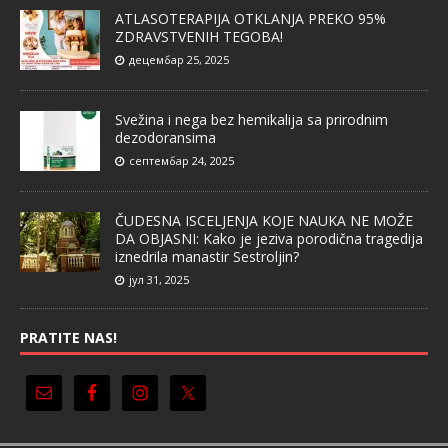
ATLASOTERAPIJA OTKLANJA PREKO 95%
ZDRAVSTVENIH TEGOBA!
децембар 25, 2025
Svežina i nega bez hemikalija sa prirodnim
dezodoransima
септембар 24, 2025
ČUDESNA ISCELJENJA KOJE NAUKA NE MOŽE
DA OBJASNI: Kako je jeziva porodična tragedija
iznedrila manastir Sestroljin?
јул 31, 2025
PRATITE NAS!