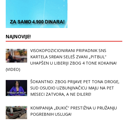
NAJNOVIJE!
VISOKOPOZICIONIRANI PRIPADNIK SNS
KARTELA SRĐAN SELEŠ ZVANI „PITBUL“
UHAPŠEN U LIBERIJI ZBOG 4 TONE KOKAINA!
(VIDEO)
ŠOKANTNO: ZBOG PRIJAVE PET TONA DROGE,
SUD OSUDIO UZBUNJIVAČICU MAJU NA PET
MESECI ZATVORA, A NE DILERE!
KOMPANIJA „ĐUKIĆ“ PRESTIŽNA U PRUŽANJU
POGREBNIH USLUGA!