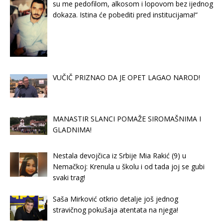
su me pedofilom, alkosom i lopovom bez ijednog
dokaza. Istina će pobediti pred institucijama!“
VUČIČ PRIZNAO DA JE OPET LAGAO NAROD!
MANASTIR SLANCI POMAŽE SIROMAŠNIMA I
GLADNIMA!
Nestala devojčica iz Srbije Mia Rakić (9) u
Nemačkoj: Krenula u školu i od tada joj se gubi
svaki trag!
Saša Mirković otkrio detalje još jednog
stravičnog pokušaja atentata na njega!