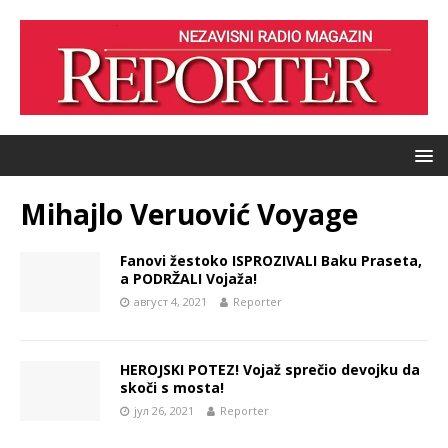
Mihajlo Veruović Voyage
Fanovi žestoko ISPROZIVALI Baku Praseta,
a PODRŽALI Vojaža!
август 4, 2021
Reporter
HEROJSKI POTEZ! Vojaž sprečio devojku da
skoči s mosta!
јул 26, 2021
Reporter