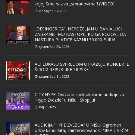
kojoj Srbe naziva „smradovima“! (VIDEO)
фебруар 27, 2026
„DESINGERICA“ NEPOŽELJAN U BANJALUCI:
ZABRANILI MU NASTUPE, KO GA POZOVE DA
NASTUPA PLATIĆE KAZNU 50.000 EURA!
децембар 23, 2025
ACI LUKASU SVI REDOM OTKAZUJU KONCERTE
ŠIROM REPUBLIKE SRPSKE!
децембар 11, 2025
CITY HYPE! Održane spektakularne audicije za
“Hype Zvezde” u Nišu i Skoplju!
мај 7, 2025
AUDICIJA “HYPE ZVEZDA” U NIŠU! Ogroman
odziv kandidata, zainteresovanost NIKAD VEĆA!