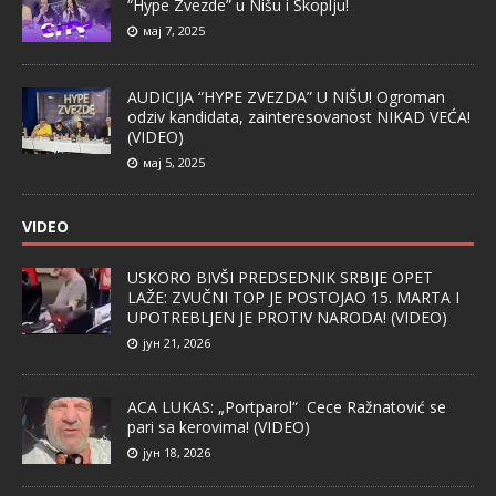
“Hype Zvezde” u Nišu i Skoplju!
мај 7, 2025
AUDICIJA “HYPE ZVEZDA” U NIŠU! Ogroman
odziv kandidata, zainteresovanost NIKAD VEĆA!
(VIDEO)
мај 5, 2025
VIDEO
USKORO BIVŠI PREDSEDNIK SRBIJE OPET
LAŽE: ZVUČNI TOP JE POSTOJAO 15. MARTA I
UPOTREBLJEN JE PROTIV NARODA! (VIDEO)
јун 21, 2026
ACA LUKAS: „Portparol“ Cece Ražnatović se
pari sa kerovima! (VIDEO)
јун 18, 2026