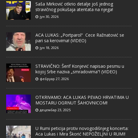
Saša Mirković otkrio detalje još jednog
stravičnog pokušaja atentata na njega!
јун 30, 2026
ACA LUKAS: „Portparol“ Cece Ražnatović se
pari sa kerovima! (VIDEO)
јун 18, 2026
STRAVIČNO: Šerif Konjević napisao pesmu u
kojoj Srbe naziva „smradovima“! (VIDEO)
фебруар 27, 2026
OTKRIVAMO: ACA LUKAS PEVAO HRVATIMA U
MOSTARU OGRNUT ŠAHOVNICOM!
децембар 23, 2025
U Rumi peticija protiv novogodišnjeg koncerta:
Aca Lukas i Mira Škorić NEPOŽELJNI U RUMI!