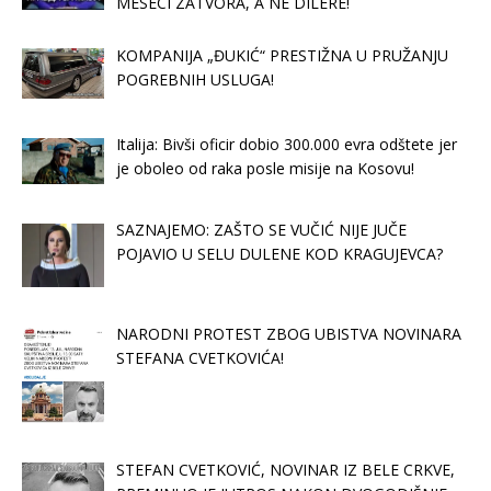
MESECI ZATVORA, A NE DILERE!
KOMPANIJA „ĐUKIĆ“ PRESTIŽNA U PRUŽANJU
POGREBNIH USLUGA!
Italija: Bivši oficir dobio 300.000 evra odštete jer
je oboleo od raka posle misije na Kosovu!
SAZNAJEMO: ZAŠTO SE VUČIĆ NIJE JUČE
POJAVIO U SELU DULENE KOD KRAGUJEVCA?
NARODNI PROTEST ZBOG UBISTVA NOVINARA
STEFANA CVETKOVIĆA!
STEFAN CVETKOVIĆ, NOVINAR IZ BELE CRKVE,