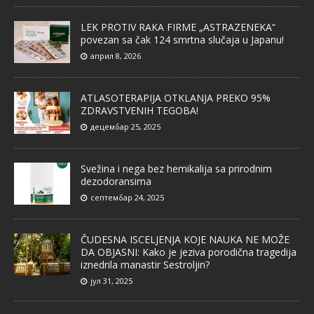
LEK PROTIV RAKA FIRME „ASTRAZENEKA“
povezan sa čak 124 smrtna slučaja u Japanu!
април 8, 2026
ATLASOTERAPIJA OTKLANJA PREKO 95%
ZDRAVSTVENIH TEGOBA!
децембар 25, 2025
Svežina i nega bez hemikalija sa prirodnim
dezodoransima
септембар 24, 2025
ČUDESNA ISCELJENJA KOJE NAUKA NE MOŽE
DA OBJASNI: Kako je jeziva porodična tragedija
iznedrila manastir Sestroljin?
јул 31, 2025