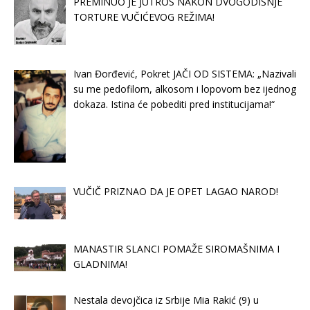
PREMINUO JE JUTROS NAKON DVOGODIŠNJE
TORTURE VUČIĆEVOG REŽIMA!
Ivan Đorđević, Pokret JAČI OD SISTEMA: „Nazivali
su me pedofilom, alkosom i lopovom bez ijednog
dokaza. Istina će pobediti pred institucijama!“
VUČIČ PRIZNAO DA JE OPET LAGAO NAROD!
MANASTIR SLANCI POMAŽE SIROMAŠNIMA I
GLADNIMA!
Nestala devojčica iz Srbije Mia Rakić (9) u