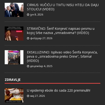
CIRKUS: VUČIĆU U TIVTU NISU HTELI DA DAJU
STOLICU! (VIDEO)
јун 8, 2026
STRAVIČNO: Šerif Konjević napisao pesmu u
kojoj Srbe naziva „smradovima“! (VIDEO)
фебруар 27, 2026
EKSKLUZIVNO: Isplivao video Šerifa Konjevića,
peva o „smradovima preko Drine“, Srbima!
(VIDEO)
децембар 4, 2025
ZDRAVLJE
U epidemiji ebole do sada 220 preminulih!
мај 27, 2026