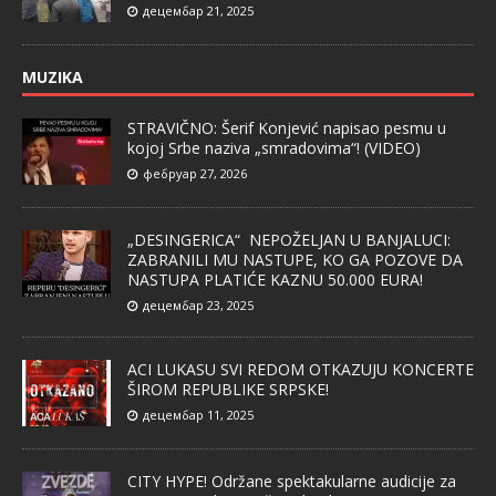
децембар 21, 2025
MUZIKA
STRAVIČNO: Šerif Konjević napisao pesmu u
kojoj Srbe naziva „smradovima“! (VIDEO)
фебруар 27, 2026
„DESINGERICA“ NEPOŽELJAN U BANJALUCI:
ZABRANILI MU NASTUPE, KO GA POZOVE DA
NASTUPA PLATIĆE KAZNU 50.000 EURA!
децембар 23, 2025
ACI LUKASU SVI REDOM OTKAZUJU KONCERTE
ŠIROM REPUBLIKE SRPSKE!
децембар 11, 2025
CITY HYPE! Održane spektakularne audicije za