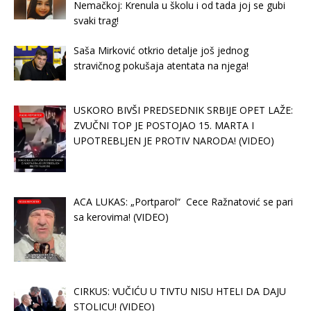
Nemačkoj: Krenula u školu i od tada joj se gubi
svaki trag!
Saša Mirković otkrio detalje još jednog
stravičnog pokušaja atentata na njega!
USKORO BIVŠI PREDSEDNIK SRBIJE OPET LAŽE:
ZVUČNI TOP JE POSTOJAO 15. MARTA I
UPOTREBLJEN JE PROTIV NARODA! (VIDEO)
ACA LUKAS: „Portparol“ Cece Ražnatović se pari
sa kerovima! (VIDEO)
CIRKUS: VUČIĆU U TIVTU NISU HTELI DA DAJU
STOLICU! (VIDEO)