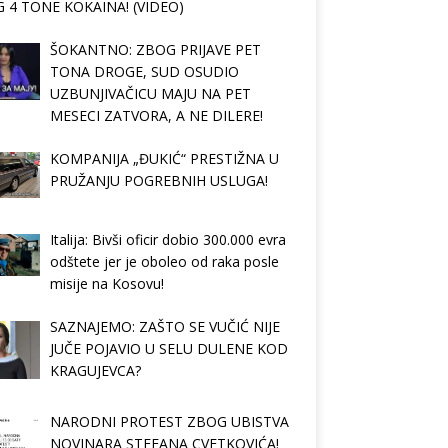
 4 TONE KOKAINA! (VIDEO)
ŠOKANTNO: ZBOG PRIJAVE PET
TONA DROGE, SUD OSUDIO
UZBUNJIVAČICU MAJU NA PET
MESECI ZATVORA, A NE DILERE!
KOMPANIJA „ĐUKIĆ“ PRESTIŽNA U
PRUŽANJU POGREBNIH USLUGA!
Italija: Bivši oficir dobio 300.000 evra
odštete jer je oboleo od raka posle
misije na Kosovu!
SAZNAJEMO: ZAŠTO SE VUČIĆ NIJE
JUČE POJAVIO U SELU DULENE KOD
KRAGUJEVCA?
NARODNI PROTEST ZBOG UBISTVA
NOVINARA STEFANA CVETKOVIĆA!