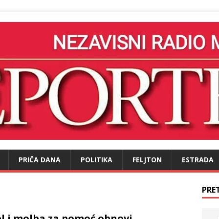
PRIČA DANA
POLITIKA
FELJTON
ESTRADA
PRE
l i molba za pomoć obnovi