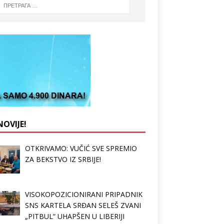
OVIJE!
OTKRIVAMO: VUČIĆ SVE SPREMIO
ZA BEKSTVO IZ SRBIJE!
VISOKOPOZICIONIRANI PRIPADNIK
SNS KARTELA SRĐAN SELEŠ ZVANI
„PITBUL“ UHAPŠEN U LIBERIJI