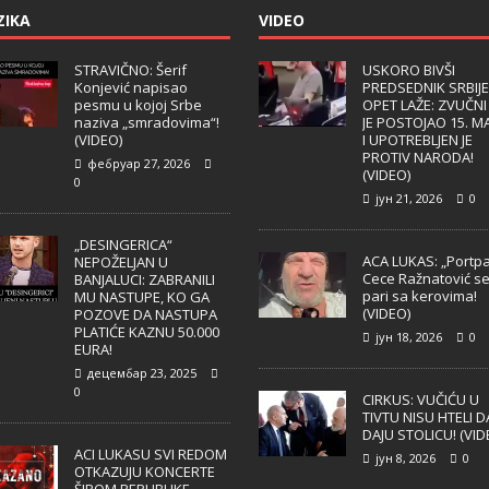
ZIKA
VIDEO
STRAVIČNO: Šerif
USKORO BIVŠI
Konjević napisao
PREDSEDNIK SRBIJE
pesmu u kojoj Srbe
OPET LAŽE: ZVUČNI
naziva „smradovima“!
JE POSTOJAO 15. M
(VIDEO)
I UPOTREBLJEN JE
PROTIV NARODA!
фебруар 27, 2026
(VIDEO)
0
јун 21, 2026
0
„DESINGERICA“
ACA LUKAS: „Portpa
NEPOŽELJAN U
Cece Ražnatović s
BANJALUCI: ZABRANILI
pari sa kerovima!
MU NASTUPE, KO GA
(VIDEO)
POZOVE DA NASTUPA
PLATIĆE KAZNU 50.000
јун 18, 2026
0
EURA!
децембар 23, 2025
0
CIRKUS: VUČIĆU U
TIVTU NISU HTELI D
DAJU STOLICU! (VID
ACI LUKASU SVI REDOM
јун 8, 2026
0
OTKAZUJU KONCERTE