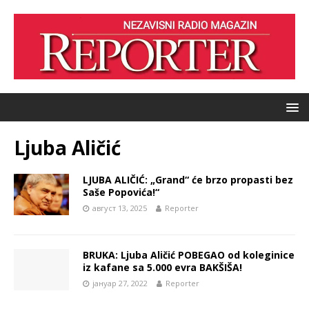
Ljuba Aličić
LJUBA ALIČIĆ: „Grand“ će brzo propasti bez
Saše Popovića!“
август 13, 2025
Reporter
BRUKA: Ljuba Aličić POBEGAO od koleginice
iz kafane sa 5.000 evra BAKŠIŠA!
јануар 27, 2022
Reporter