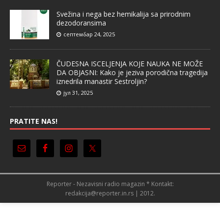
Svežina i nega bez hemikalija sa prirodnim
dezodoransima
септембар 24, 2025
ČUDESNA ISCELJENJA KOJE NAUKA NE MOŽE
DA OBJASNI: Kako je jeziva porodična tragedija
iznedrila manastir Sestroljin?
јул 31, 2025
PRATITE NAS!
Reporter - Nezavisni radio magazin * Kontakt:
redakcija@reporter.in.rs | 2012.