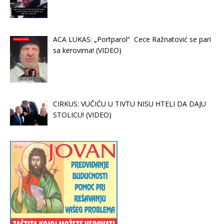
ACA LUKAS: „Portparol“ Cece Ražnatović se pari
sa kerovima! (VIDEO)
CIRKUS: VUČIĆU U TIVTU NISU HTELI DA DAJU
STOLICU! (VIDEO)