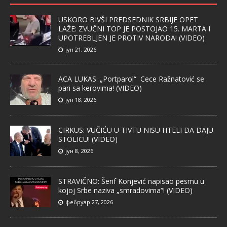
USKORO BIVŠI PREDSEDNIK SRBIJE OPET
LAŽE: ZVUČNI TOP JE POSTOJAO 15. MARTA I
UPOTREBLJEN JE PROTIV NARODA! (VIDEO)
јун 21, 2026
ACA LUKAS: „Portparol“ Cece Ražnatović se
pari sa kerovima! (VIDEO)
јун 18, 2026
CIRKUS: VUČIĆU U TIVTU NISU HTELI DA DAJU
STOLICU! (VIDEO)
јун 8, 2026
STRAVIČNO: Šerif Konjević napisao pesmu u
kojoj Srbe naziva „smradovima“! (VIDEO)
фебруар 27, 2026