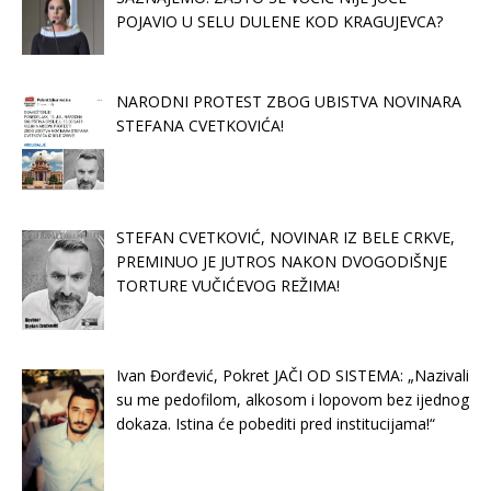
POJAVIO U SELU DULENE KOD KRAGUJEVCA?
NARODNI PROTEST ZBOG UBISTVA NOVINARA
STEFANA CVETKOVIĆA!
STEFAN CVETKOVIĆ, NOVINAR IZ BELE CRKVE,
PREMINUO JE JUTROS NAKON DVOGODIŠNJE
TORTURE VUČIĆEVOG REŽIMA!
Ivan Đorđević, Pokret JAČI OD SISTEMA: „Nazivali
su me pedofilom, alkosom i lopovom bez ijednog
dokaza. Istina će pobediti pred institucijama!“