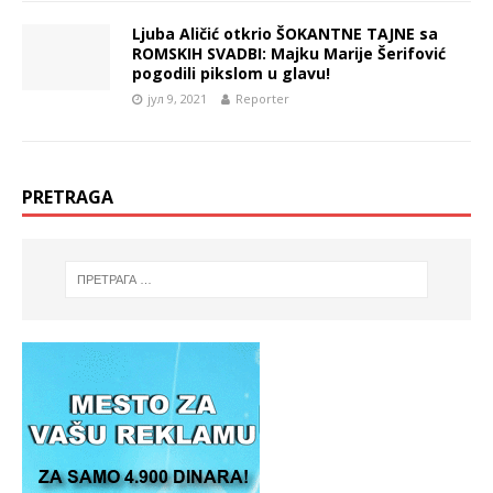
Ljuba Aličić otkrio ŠOKANTNE TAJNE sa
ROMSKIH SVADBI: Majku Marije Šerifović
pogodili pikslom u glavu!
јул 9, 2021
Reporter
PRETRAGA