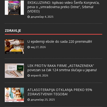
EKSKLUZIVNO: Isplivao video Šerifa Konjevića,
peva o „smradovima preko Drine“, Srbima!
(VIDEO)
децембар 4, 2025
ZDRAVLJE
U epidemiji ebole do sada 220 preminulih!
мај 27, 2026
LEK PROTIV RAKA FIRME „ASTRAZENEKA“
povezan sa čak 124 smrtna slučaja u Japanu!
април 8, 2026
ATLASOTERAPIJA OTKLANJA PREKO 95%
ZDRAVSTVENIH TEGOBA!
децембар 25, 2025