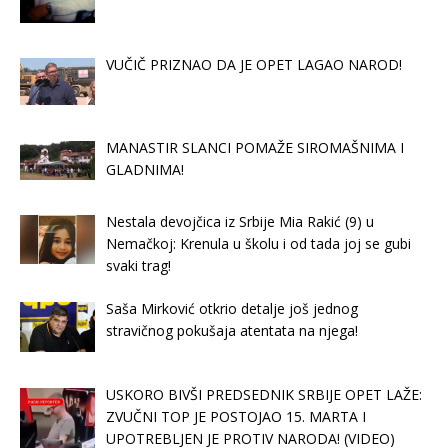
VUČIČ PRIZNAO DA JE OPET LAGAO NAROD!
MANASTIR SLANCI POMAŽE SIROMAŠNIMA I
GLADNIMA!
Nestala devojčica iz Srbije Mia Rakić (9) u
Nemačkoj: Krenula u školu i od tada joj se gubi
svaki trag!
Saša Mirković otkrio detalje još jednog
stravičnog pokušaja atentata na njega!
USKORO BIVŠI PREDSEDNIK SRBIJE OPET LAŽE:
ZVUČNI TOP JE POSTOJAO 15. MARTA I
UPOTREBLJEN JE PROTIV NARODA! (VIDEO)