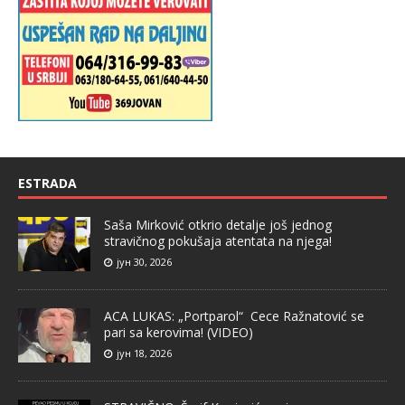
ESTRADA
Saša Mirković otkrio detalje još jednog
stravičnog pokušaja atentata na njega!
јун 30, 2026
ACA LUKAS: „Portparol“ Cece Ražnatović se
pari sa kerovima! (VIDEO)
јун 18, 2026