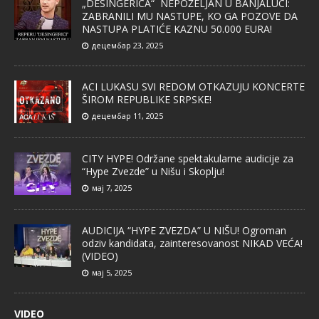
„DESINGERICA“ NEPOŽELJAN U BANJALUCI:
ZABRANILI MU NASTUPE, KO GA POZOVE DA
NASTUPA PLATIĆE KAZNU 50.000 EURA!
децембар 23, 2025
ACI LUKASU SVI REDOM OTKAZUJU KONCERTE
ŠIROM REPUBLIKE SRPSKE!
децембар 11, 2025
CITY HYPE! Održane spektakularne audicije za
“Hype Zvezde” u Nišu i Skoplju!
мај 7, 2025
AUDICIJA “HYPE ZVEZDA” U NIŠU! Ogroman
odziv kandidata, zainteresovanost NIKAD VEĆA!
(VIDEO)
мај 5, 2025
VIDEO