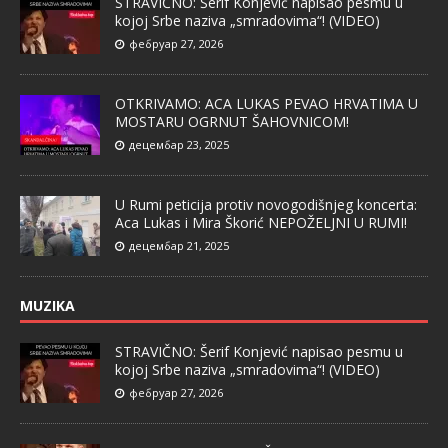
STRAVIČNO: Šerif Konjević napisao pesmu u
kojoj Srbe naziva „smradovima“! (VIDEO)
фебруар 27, 2026
OTKRIVAMO: ACA LUKAS PEVAO HRVATIMA U
MOSTARU OGRNUT ŠAHOVNICOM!
децембар 23, 2025
U Rumi peticija protiv novogodišnjeg koncerta:
Aca Lukas i Mira Škorić NEPOŽELJNI U RUMI!
децембар 21, 2025
MUZIKA
STRAVIČNO: Šerif Konjević napisao pesmu u
kojoj Srbe naziva „smradovima“! (VIDEO)
фебруар 27, 2026