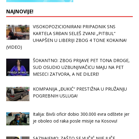
NAJNOVIJE!
VISOKOPOZICIONIRANI PRIPADNIK SNS
KARTELA SRĐAN SELEŠ ZVANI „PITBUL“
UHAPŠEN U LIBERIJI ZBOG 4 TONE KOKAINA!
(VIDEO)
ŠOKANTNO: ZBOG PRIJAVE PET TONA DROGE,
SUD OSUDIO UZBUNJIVAČICU MAJU NA PET
MESECI ZATVORA, A NE DILERE!
KOMPANIJA „ĐUKIĆ“ PRESTIŽNA U PRUŽANJU
POGREBNIH USLUGA!
Italija: Bivši oficir dobio 300.000 evra odštete jer
je oboleo od raka posle misije na Kosovu!
SAZNAJEMO: ZAŠTO SE VUČIĆ NIJE JUČE