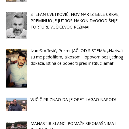
STEFAN CVETKOVIĆ, NOVINAR IZ BELE CRKVE,
PREMINUO JE JUTROS NAKON DVOGODIŠNJE
TORTURE VUČIĆEVOG REŽIMA!
Ivan Đorđević, Pokret JAČI OD SISTEMA: „Nazivali
su me pedofilom, alkosom i lopovom bez ijednog
dokaza. Istina će pobediti pred institucijama!“
VUČIČ PRIZNAO DA JE OPET LAGAO NAROD!
MANASTIR SLANCI POMAŽE SIROMAŠNIMA I