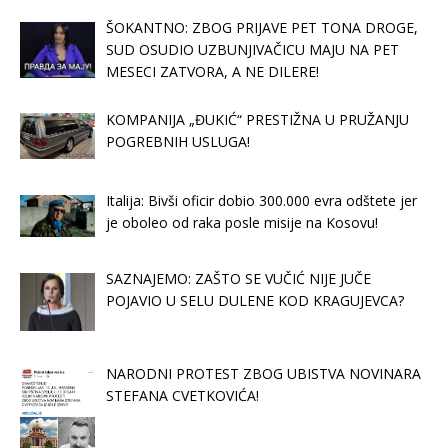
ŠOKANTNO: ZBOG PRIJAVE PET TONA DROGE,
SUD OSUDIO UZBUNJIVAČICU MAJU NA PET
MESECI ZATVORA, A NE DILERE!
KOMPANIJA „ĐUKIĆ“ PRESTIŽNA U PRUŽANJU
POGREBNIH USLUGA!
Italija: Bivši oficir dobio 300.000 evra odštete jer
je oboleo od raka posle misije na Kosovu!
SAZNAJEMO: ZAŠTO SE VUČIĆ NIJE JUČE
POJAVIO U SELU DULENE KOD KRAGUJEVCA?
NARODNI PROTEST ZBOG UBISTVA NOVINARA
STEFANA CVETKOVIĆA!