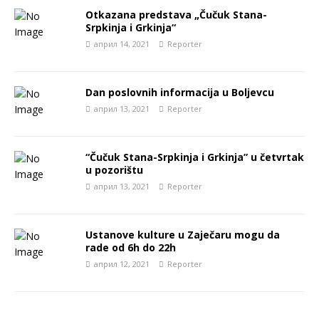
Otkazana predstava „Čučuk Stana-
Srpkinja i Grkinja“
април 14, 2021
Reporter
Dan poslovnih informacija u Boljevcu
април 13, 2021
Reporter
“Čučuk Stana-Srpkinja i Grkinja” u četvrtak
u pozorištu
април 13, 2021
Reporter
Ustanove kulture u Zaječaru mogu da
rade od 6h do 22h
април 12, 2021
Reporter