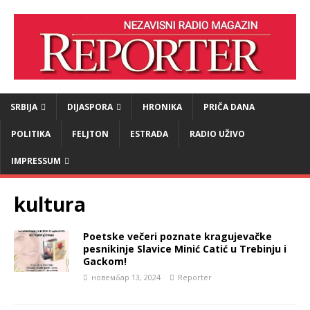
SRBIJA
DIJASPORA
HRONIKA
PRIČA DANA
POLITIKA
FELJTON
ESTRADA
RADIO UŽIVO
IMPRESSUM
kultura
Poetske večeri poznate kragujevačke
pesnikinje Slavice Minić Catić u Trebinju i
Gackom!
новембар 13, 2024
Reporter