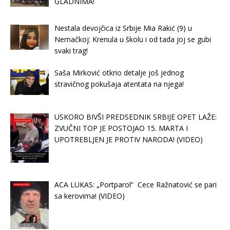
GLADNIMA!
Nestala devojčica iz Srbije Mia Rakić (9) u
Nemačkoj: Krenula u školu i od tada joj se gubi
svaki trag!
Saša Mirković otkrio detalje još jednog
stravičnog pokušaja atentata na njega!
USKORO BIVŠI PREDSEDNIK SRBIJE OPET LAŽE:
ZVUČNI TOP JE POSTOJAO 15. MARTA I
UPOTREBLJEN JE PROTIV NARODA! (VIDEO)
ACA LUKAS: „Portparol“ Cece Ražnatović se pari
sa kerovima! (VIDEO)