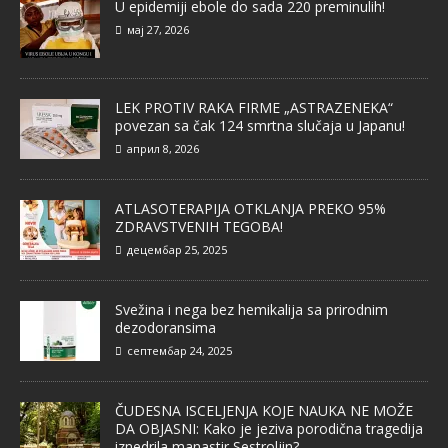
U epidemiji ebole do sada 220 preminulih!
мај 27, 2026
LEK PROTIV RAKA FIRME „ASTRAZENEKA“
povezan sa čak 124 smrtna slučaja u Japanu!
април 8, 2026
ATLASOTERAPIJA OTKLANJA PREKO 95%
ZDRAVSTVENIH TEGOBA!
децембар 25, 2025
Svežina i nega bez hemikalija sa prirodnim
dezodoransima
септембар 24, 2025
ČUDESNA ISCELJENJA KOJE NAUKA NE MOŽE
DA OBJASNI: Kako je jeziva porodična tragedija
iznedrila manastir Sestroljin?