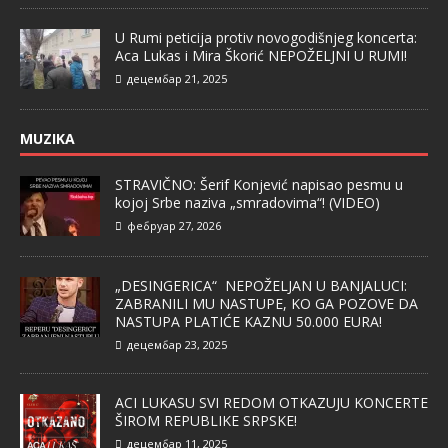
U Rumi peticija protiv novogodišnjeg koncerta:
Aca Lukas i Mira Škorić NEPOŽELJNI U RUMI!
децембар 21, 2025
MUZIKA
STRAVIČNO: Šerif Konjević napisao pesmu u
kojoj Srbe naziva „smradovima“! (VIDEO)
фебруар 27, 2026
„DESINGERICA“ NEPOŽELJAN U BANJALUCI:
ZABRANILI MU NASTUPE, KO GA POZOVE DA
NASTUPA PLATIĆE KAZNU 50.000 EURA!
децембар 23, 2025
ACI LUKASU SVI REDOM OTKAZUJU KONCERTE
ŠIROM REPUBLIKE SRPSKE!
децембар 11, 2025