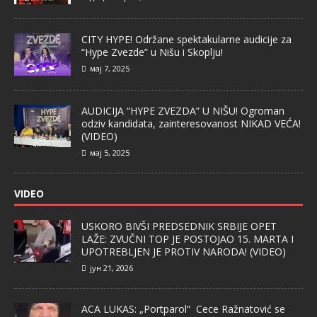
CITY HYPE! Održane spektakularne audicije za
“Hype Zvezde” u Nišu i Skoplju!
мај 7, 2025
AUDICIJA “HYPE ZVEZDA” U NIŠU! Ogroman
odziv kandidata, zainteresovanost NIKAD VEĆA!
(VIDEO)
мај 5, 2025
VIDEO
USKORO BIVŠI PREDSEDNIK SRBIJE OPET
LAŽE: ZVUČNI TOP JE POSTOJAO 15. MARTA I
UPOTREBLJEN JE PROTIV NARODA! (VIDEO)
јун 21, 2026
ACA LUKAS: „Portparol“ Cece Ražnatović se