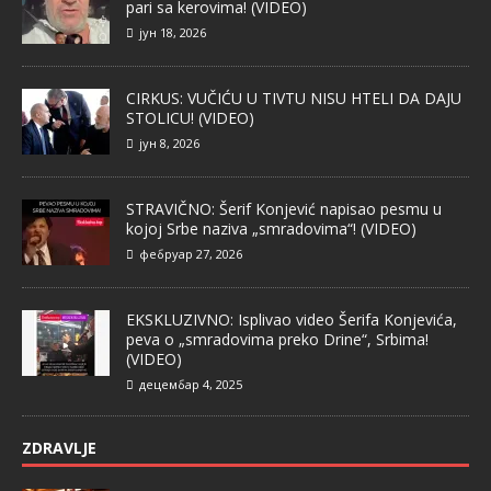
pari sa kerovima! (VIDEO)
јун 18, 2026
CIRKUS: VUČIĆU U TIVTU NISU HTELI DA DAJU
STOLICU! (VIDEO)
јун 8, 2026
STRAVIČNO: Šerif Konjević napisao pesmu u
kojoj Srbe naziva „smradovima“! (VIDEO)
фебруар 27, 2026
EKSKLUZIVNO: Isplivao video Šerifa Konjevića,
peva o „smradovima preko Drine“, Srbima!
(VIDEO)
децембар 4, 2025
ZDRAVLJE