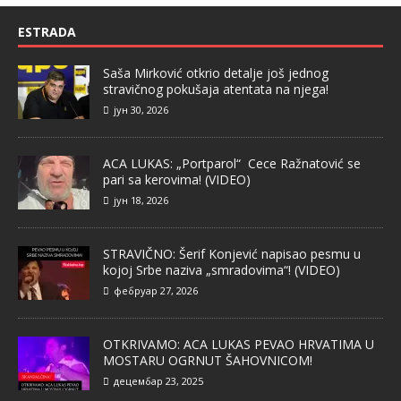
ESTRADA
Saša Mirković otkrio detalje još jednog
stravičnog pokušaja atentata na njega!
јун 30, 2026
ACA LUKAS: „Portparol“ Cece Ražnatović se
pari sa kerovima! (VIDEO)
јун 18, 2026
STRAVIČNO: Šerif Konjević napisao pesmu u
kojoj Srbe naziva „smradovima“! (VIDEO)
фебруар 27, 2026
OTKRIVAMO: ACA LUKAS PEVAO HRVATIMA U
MOSTARU OGRNUT ŠAHOVNICOM!
децембар 23, 2025