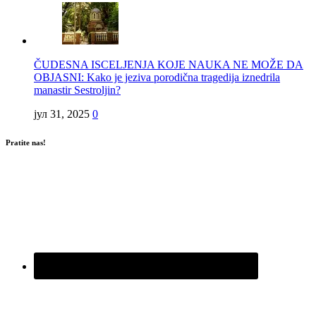
ČUDESNA ISCELJENJA KOJE NAUKA NE MOŽE DA
OBJASNI: Kako je jeziva porodična tragedija iznedrila
manastir Sestroljin?
јул 31, 2025
0
Pratite nas!