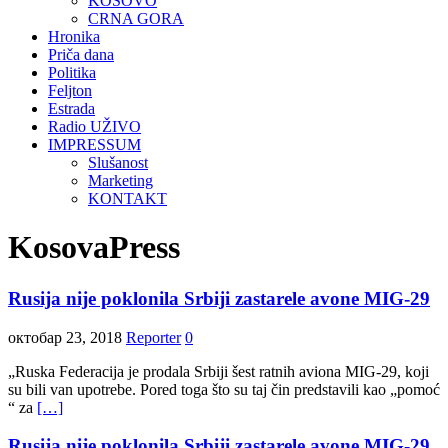
KOSOVO
CRNA GORA
Hronika
Priča dana
Politika
Feljton
Estrada
Radio UŽIVO
IMPRESSUM
Slušanost
Marketing
KONTAKT
KosovaPress
Rusija nije poklonila Srbiji zastarele avone MIG-29
октобар 23, 2018
Reporter
0
„Ruska Federacija je prodala Srbiji šest ratnih aviona MIG-29, koji
su bili van upotrebe. Pored toga što su taj čin predstavili kao „pomoć
“ za
[…]
Rusija nije poklonila Srbiji zastarele avone MIG-29