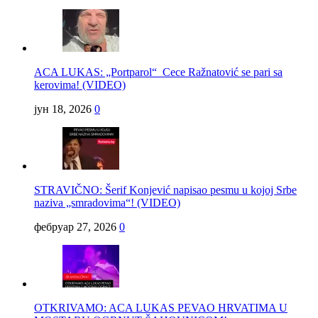
ACA LUKAS: „Portparol“ Cece Ražnatović se pari sa
kerovima! (VIDEO)
јун 18, 2026
0
STRAVIČNO: Šerif Konjević napisao pesmu u kojoj Srbe
naziva „smradovima“! (VIDEO)
фебруар 27, 2026
0
OTKRIVAMO: ACA LUKAS PEVAO HRVATIMA U