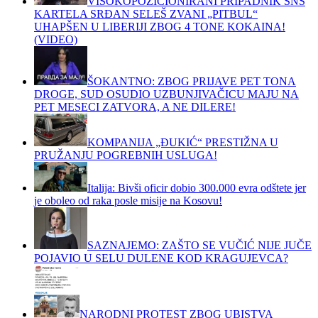
VISOKOPOZICIONIRANI PRIPADNIK SNS
KARTELA SRĐAN SELEŠ ZVANI „PITBUL“
UHAPŠEN U LIBERIJI ZBOG 4 TONE KOKAINA!
(VIDEO)
ŠOKANTNO: ZBOG PRIJAVE PET TONA
DROGE, SUD OSUDIO UZBUNJIVAČICU MAJU NA
PET MESECI ZATVORA, A NE DILERE!
KOMPANIJA „ĐUKIĆ“ PRESTIŽNA U
PRUŽANJU POGREBNIH USLUGA!
Italija: Bivši oficir dobio 300.000 evra odštete jer
je oboleo od raka posle misije na Kosovu!
SAZNAJEMO: ZAŠTO SE VUČIĆ NIJE JUČE
POJAVIO U SELU DULENE KOD KRAGUJEVCA?
NARODNI PROTEST ZBOG UBISTVA