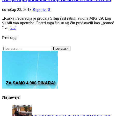
октобар 23, 2018
Reporter
0
„Ruska Federacija je prodala Srbiji šest ratnih aviona MIG-29, koji
su bili van upotrebe. Pored toga što su taj čin predstavili kao „pomoć
“ za
[…]
Pretraga
Претрага
за:
Najnovije!