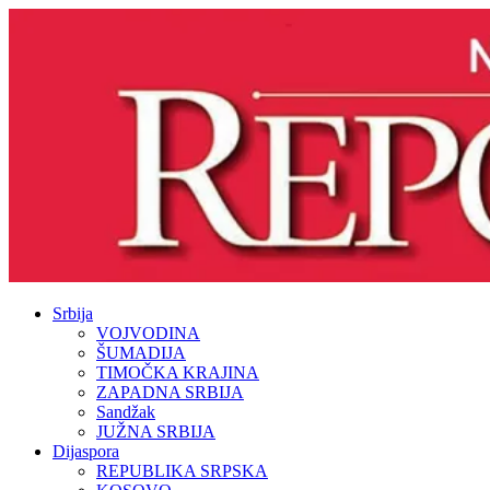
Srbija
VOJVODINA
ŠUMADIJA
TIMOČKA KRAJINA
ZAPADNA SRBIJA
Sandžak
JUŽNA SRBIJA
Dijaspora
REPUBLIKA SRPSKA