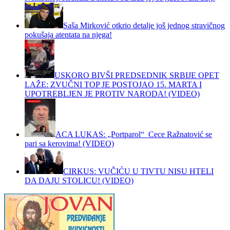
Saša Mirković otkrio detalje još jednog stravičnog
pokušaja atentata na njega!
USKORO BIVŠI PREDSEDNIK SRBIJE OPET
LAŽE: ZVUČNI TOP JE POSTOJAO 15. MARTA I
UPOTREBLJEN JE PROTIV NARODA! (VIDEO)
ACA LUKAS: „Portparol“ Cece Ražnatović se
pari sa kerovima! (VIDEO)
CIRKUS: VUČIĆU U TIVTU NISU HTELI
DA DAJU STOLICU! (VIDEO)