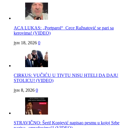
ACA LUKAS: „Portparol“ Cece Ražnatović se pari sa
kerovima! (VIDEO)
јун 18, 2026
0
CIRKUS: VUČIĆU U TIVTU NISU HTELI DA DAJU
STOLICU! (VIDEO)
јун 8, 2026
0
STRAVIČNO: Šerif Konjević napisao pesmu u kojoj Srbe
naziva „smradovima“! (VIDEO)