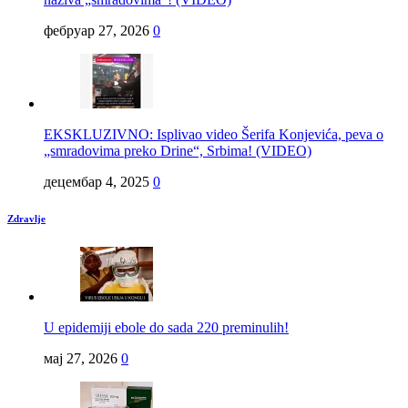
фебруар 27, 2026
0
EKSKLUZIVNO: Isplivao video Šerifa Konjevića, peva o
„smradovima preko Drine“, Srbima! (VIDEO)
децембар 4, 2025
0
Zdravlje
U epidemiji ebole do sada 220 preminulih!
мај 27, 2026
0