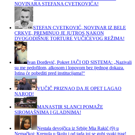
NOVINARA STEFANA CVETKOVIĆA!
STEFAN CVETKOVIĆ, NOVINAR IZ BELE
CRKVE, PREMINUO JE JUTROS NAKON
DVOGODIŠNJE TORTURE VUČIĆEVOG REŽIMA!
Ivan Đorđević, Pokret JAČI OD SISTEMA: „Nazivali
su me pedofilom, alkosom i lopovom bez ijednog dokaza.
Istina će pobediti pred institucijama!“
VUČIČ PRIZNAO DA JE OPET LAGAO
NAROD!
MANASTIR SLANCI POMAŽE
SIROMAŠNIMA I GLADNIMA!
Nestala devojčica iz Srbije Mia Rakić (9) u
Nemačkoj: Krenula u školu i od tada joj se gubi svaki trag!