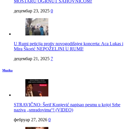
MOSTARU OGRNUT ŠAHOVNICOM!
децембар 23, 2025
0
U Rumi peticija protiv novogodišnjeg koncerta: Aca Lukas i
Mira Škorić NEPOŽELJNI U RUMI!
децембар 21, 2025
7
Muzika
STRAVIČNO: Šerif Konjević napisao pesmu u kojoj Srbe
naziva „smradovima“! (VIDEO)
фебруар 27, 2026
0