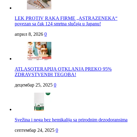
LEK PROTIV RAKA FIRME „ASTRAZENEKA“
povezan sa čak 124 smrtna slučaja u Japanu!
април 8, 2026
0
ATLASOTERAPIJA OTKLANJA PREKO 95%
ZDRAVSTVENIH TEGOBA!
децембар 25, 2025
0
Svežina i nega bez hemikalija sa prirodnim dezodoransima
септембар 24, 2025
0