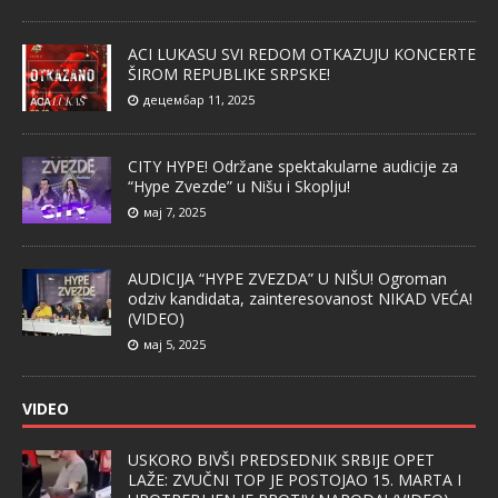
ACI LUKASU SVI REDOM OTKAZUJU KONCERTE
ŠIROM REPUBLIKE SRPSKE!
децембар 11, 2025
CITY HYPE! Održane spektakularne audicije za
“Hype Zvezde” u Nišu i Skoplju!
мај 7, 2025
AUDICIJA “HYPE ZVEZDA” U NIŠU! Ogroman
odziv kandidata, zainteresovanost NIKAD VEĆA!
(VIDEO)
мај 5, 2025
VIDEO
USKORO BIVŠI PREDSEDNIK SRBIJE OPET
LAŽE: ZVUČNI TOP JE POSTOJAO 15. MARTA I