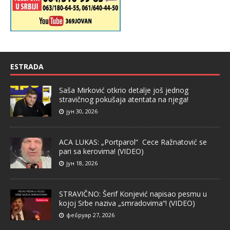
ESTRADA
Saša Mirković otkrio detalje još jednog
stravičnog pokušaja atentata na njega!
јун 30, 2026
ACA LUKAS: „Portparol“ Cece Ražnatović se
pari sa kerovima! (VIDEO)
јун 18, 2026
STRAVIČNO: Šerif Konjević napisao pesmu u
kojoj Srbe naziva „smradovima“! (VIDEO)
фебруар 27, 2026