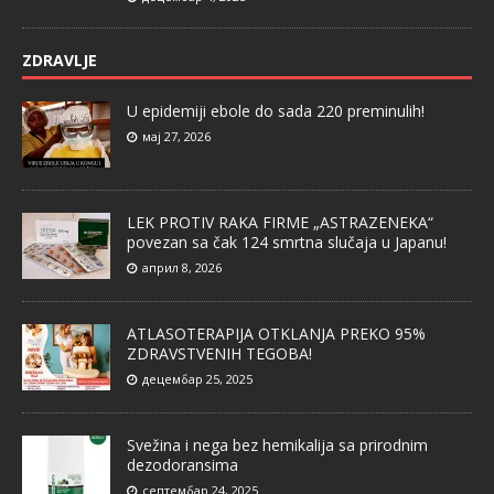
ZDRAVLJE
U epidemiji ebole do sada 220 preminulih!
мај 27, 2026
LEK PROTIV RAKA FIRME „ASTRAZENEKA“
povezan sa čak 124 smrtna slučaja u Japanu!
април 8, 2026
ATLASOTERAPIJA OTKLANJA PREKO 95%
ZDRAVSTVENIH TEGOBA!
децембар 25, 2025
Svežina i nega bez hemikalija sa prirodnim
dezodoransima
септембар 24, 2025