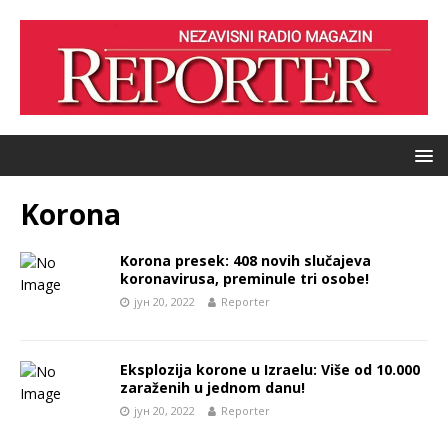
Korona
Korona presek: 408 novih slučajeva
koronavirusa, preminule tri osobe!
јун 20, 2022
Reporter
Eksplozija korone u Izraelu: Više od 10.000
zaraženih u jednom danu!
јун 20, 2022
Reporter