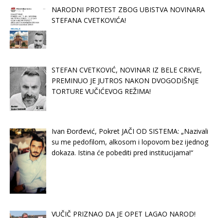
NARODNI PROTEST ZBOG UBISTVA NOVINARA
STEFANA CVETKOVIĆA!
STEFAN CVETKOVIĆ, NOVINAR IZ BELE CRKVE,
PREMINUO JE JUTROS NAKON DVOGODIŠNJE
TORTURE VUČIĆEVOG REŽIMA!
Ivan Đorđević, Pokret JAČI OD SISTEMA: „Nazivali
su me pedofilom, alkosom i lopovom bez ijednog
dokaza. Istina će pobediti pred institucijama!“
VUČIČ PRIZNAO DA JE OPET LAGAO NAROD!