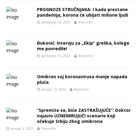
PROGNOZE STRUČNJAKA: I kada prestane
pandemija, korona će ubijati milione ljudi
фебруар 24, 2022
Reporter
Đoković: Intervju za „Ekip” greška, kolege
me povredile!
фебруар 16, 2022
Reporter
Omikron soj koronavirusa manje napada
pluća
јануар 13, 2022
Reporter
“Spremite se, biće ZASTRAŠUJUĆE”: Doktor
najavio UZNEMIRUJUĆI scenario koji
očekuje Srbiju zbog omikrona
јануар 5, 2022
Reporter