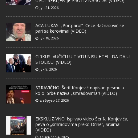
UPOTREBLJEN JE PROTIV NARODA! (VIDEO)
јун 21, 2026
ACA LUKAS: „Portparol“ Cece Ražnatović se
pari sa kerovima! (VIDEO)
јун 18, 2026
CIRKUS: VUČIĆU U TIVTU NISU HTELI DA DAJU
STOLICU! (VIDEO)
јун 8, 2026
STRAVIČNO: Šerif Konjević napisao pesmu u
kojoj Srbe naziva „smradovima“! (VIDEO)
фебруар 27, 2026
EKSKLUZIVNO: Isplivao video Šerifa Konjevića,
peva o „smradovima preko Drine“, Srbima!
(VIDEO)
децембар 4, 2025