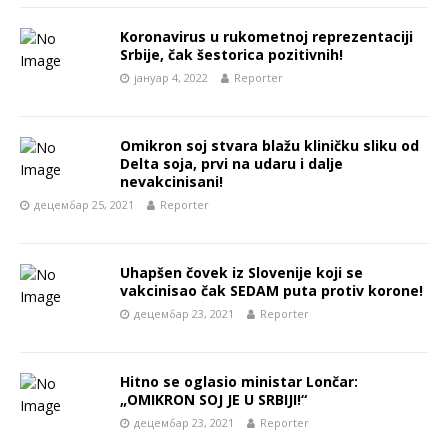
Koronavirus u rukometnoj reprezentaciji
Srbije, čak šestorica pozitivnih!
јануар 4, 2022
Reporter
Omikron soj stvara blažu kliničku sliku od
Delta soja, prvi na udaru i dalje
nevakcinisani!
децембар 25, 2021
Reporter
Uhapšen čovek iz Slovenije koji se
vakcinisao čak SEDAM puta protiv korone!
децембар 23, 2021
Reporter
Hitno se oglasio ministar Lončar:
„OMIKRON SOJ JE U SRBIJI!“
децембар 23, 2021
Reporter