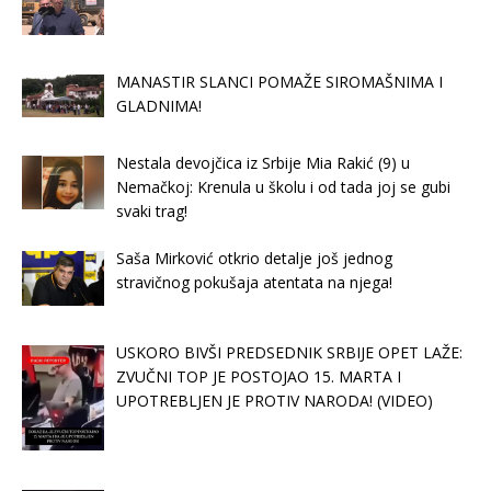
MANASTIR SLANCI POMAŽE SIROMAŠNIMA I
GLADNIMA!
Nestala devojčica iz Srbije Mia Rakić (9) u
Nemačkoj: Krenula u školu i od tada joj se gubi
svaki trag!
Saša Mirković otkrio detalje još jednog
stravičnog pokušaja atentata na njega!
USKORO BIVŠI PREDSEDNIK SRBIJE OPET LAŽE:
ZVUČNI TOP JE POSTOJAO 15. MARTA I
UPOTREBLJEN JE PROTIV NARODA! (VIDEO)