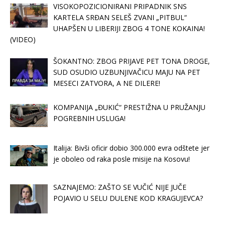
VISOKOPOZICIONIRANI PRIPADNIK SNS
KARTELA SRĐAN SELEŠ ZVANI „PITBUL“
UHAPŠEN U LIBERIJI ZBOG 4 TONE KOKAINA!
(VIDEO)
ŠOKANTNO: ZBOG PRIJAVE PET TONA DROGE,
SUD OSUDIO UZBUNJIVAČICU MAJU NA PET
MESECI ZATVORA, A NE DILERE!
KOMPANIJA „ĐUKIĆ“ PRESTIŽNA U PRUŽANJU
POGREBNIH USLUGA!
Italija: Bivši oficir dobio 300.000 evra odštete jer
je oboleo od raka posle misije na Kosovu!
SAZNAJEMO: ZAŠTO SE VUČIĆ NIJE JUČE
POJAVIO U SELU DULENE KOD KRAGUJEVCA?