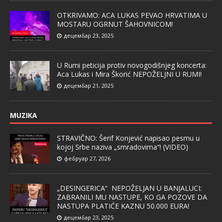
OTKRIVAMO: ACA LUKAS PEVAO HRVATIMA U
MOSTARU OGRNUT ŠAHOVNICOM!
децембар 23, 2025
U Rumi peticija protiv novogodišnjeg koncerta:
Aca Lukas i Mira Škorić NEPOŽELJNI U RUMI!
децембар 21, 2025
MUZIKA
STRAVIČNO: Šerif Konjević napisao pesmu u
kojoj Srbe naziva „smradovima“! (VIDEO)
фебруар 27, 2026
„DESINGERICA“ NEPOŽELJAN U BANJALUCI:
ZABRANILI MU NASTUPE, KO GA POZOVE DA
NASTUPA PLATIĆE KAZNU 50.000 EURA!
децембар 23, 2025