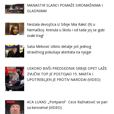
MANASTIR SLANCI POMAŽE SIROMAŠNIMA I
GLADNIMA!
Nestala devojčica iz Srbije Mia Rakić (9) u
Nemačkoj: Krenula u školu i od tada joj se gubi
svaki trag!
Saša Mirković otkrio detalje još jednog
stravičnog pokušaja atentata na njega!
USKORO BIVŠI PREDSEDNIK SRBIJE OPET LAŽE:
ZVUČNI TOP JE POSTOJAO 15. MARTA I
UPOTREBLJEN JE PROTIV NARODA! (VIDEO)
ACA LUKAS: „Portparol“ Cece Ražnatović se pari
sa kerovima! (VIDEO)