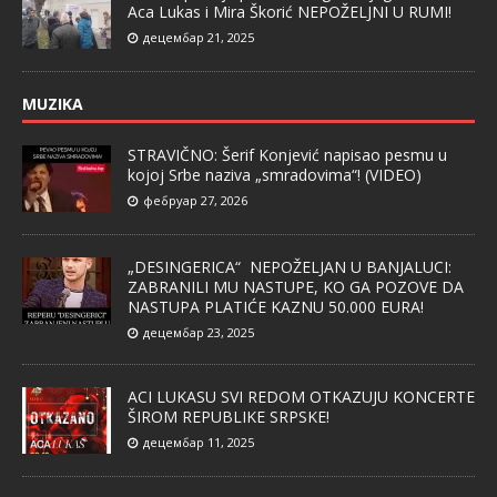
Aca Lukas i Mira Škorić NEPOŽELJNI U RUMI!
децембар 21, 2025
MUZIKA
STRAVIČNO: Šerif Konjević napisao pesmu u
kojoj Srbe naziva „smradovima“! (VIDEO)
фебруар 27, 2026
„DESINGERICA“ NEPOŽELJAN U BANJALUCI:
ZABRANILI MU NASTUPE, KO GA POZOVE DA
NASTUPA PLATIĆE KAZNU 50.000 EURA!
децембар 23, 2025
ACI LUKASU SVI REDOM OTKAZUJU KONCERTE
ŠIROM REPUBLIKE SRPSKE!
децембар 11, 2025