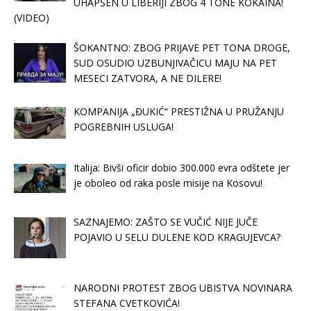
UHAPŠEN U LIBERIJI ZBOG 4 TONE KOKAINA!
(VIDEO)
ŠOKANTNO: ZBOG PRIJAVE PET TONA DROGE,
SUD OSUDIO UZBUNJIVAČICU MAJU NA PET
MESECI ZATVORA, A NE DILERE!
KOMPANIJA „ĐUKIĆ“ PRESTIŽNA U PRUŽANJU
POGREBNIH USLUGA!
Italija: Bivši oficir dobio 300.000 evra odštete jer
je oboleo od raka posle misije na Kosovu!
SAZNAJEMO: ZAŠTO SE VUČIĆ NIJE JUČE
POJAVIO U SELU DULENE KOD KRAGUJEVCA?
NARODNI PROTEST ZBOG UBISTVA NOVINARA
STEFANA CVETKOVIĆA!