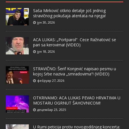
Saša Mirković otkrio detalje još jednog
stravičnog pokušaja atentata na njega!
јун 30, 2026
ACA LUKAS: „Portparol“ Cece Ražnatović se
pari sa kerovima! (VIDEO)
јун 18, 2026
STRAVIČNO: Šerif Konjević napisao pesmu u
kojoj Srbe naziva „smradovima“! (VIDEO)
фебруар 27, 2026
OTKRIVAMO: ACA LUKAS PEVAO HRVATIMA U
MOSTARU OGRNUT ŠAHOVNICOM!
децембар 23, 2025
U Rumi peticija protiv novogodišnjeg koncerta: