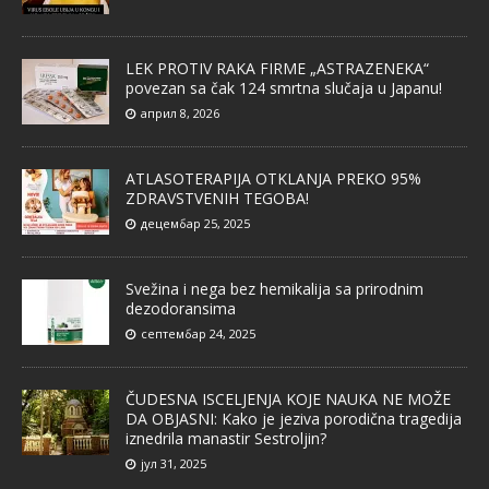
LEK PROTIV RAKA FIRME „ASTRAZENEKA“
povezan sa čak 124 smrtna slučaja u Japanu!
април 8, 2026
ATLASOTERAPIJA OTKLANJA PREKO 95%
ZDRAVSTVENIH TEGOBA!
децембар 25, 2025
Svežina i nega bez hemikalija sa prirodnim
dezodoransima
септембар 24, 2025
ČUDESNA ISCELJENJA KOJE NAUKA NE MOŽE
DA OBJASNI: Kako je jeziva porodična tragedija
iznedrila manastir Sestroljin?
јул 31, 2025