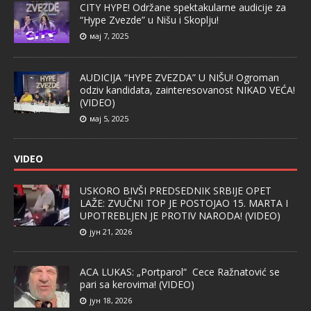
CITY HYPE! Održane spektakularne audicije za
“Hype Zvezde” u Nišu i Skoplju!
мај 7, 2025
AUDICIJA “HYPE ZVEZDA” U NIŠU! Ogroman
odziv kandidata, zainteresovanost NIKAD VEĆA!
(VIDEO)
мај 5, 2025
VIDEO
USKORO BIVŠI PREDSEDNIK SRBIJE OPET
LAŽE: ZVUČNI TOP JE POSTOJAO 15. MARTA I
UPOTREBLJEN JE PROTIV NARODA! (VIDEO)
јун 21, 2026
ACA LUKAS: „Portparol“ Cece Ražnatović se
pari sa kerovima! (VIDEO)
јун 18, 2026