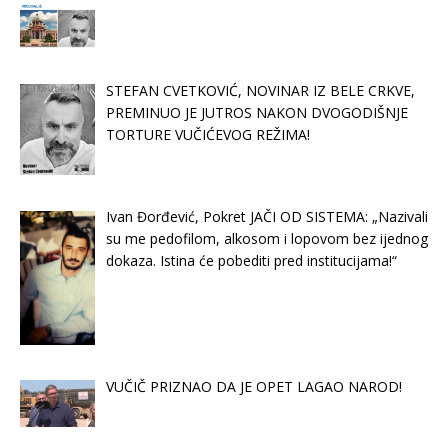
STEFAN CVETKOVIĆ, NOVINAR IZ BELE CRKVE,
PREMINUO JE JUTROS NAKON DVOGODIŠNJE
TORTURE VUČIĆEVOG REŽIMA!
Ivan Đorđević, Pokret JAČI OD SISTEMA: „Nazivali
su me pedofilom, alkosom i lopovom bez ijednog
dokaza. Istina će pobediti pred institucijama!“
VUČIČ PRIZNAO DA JE OPET LAGAO NAROD!