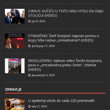
CIRKUS: VUČIĆU U TIVTU NISU HTELI DA DAJU
STOLICU! (VIDEO)
јун 8, 2026
STRAVIČNO: Šerif Konjević napisao pesmu u
kojoj Srbe naziva „smradovima“! (VIDEO)
фебруар 27, 2026
EKSKLUZIVNO: Isplivao video Šerifa Konjevića,
peva o „smradovima preko Drine“, Srbima!
(VIDEO)
децембар 4, 2025
ZDRAVLJE
U epidemiji ebole do sada 220 preminulih!
мај 27, 2026