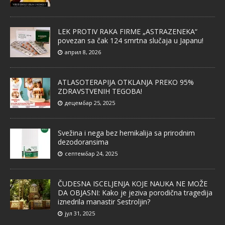
LEK PROTIV RAKA FIRME „ASTRAZENEKA“
povezan sa čak 124 smrtna slučaja u Japanu!
април 8, 2026
ATLASOTERAPIJA OTKLANJA PREKO 95%
ZDRAVSTVENIH TEGOBA!
децембар 25, 2025
Svežina i nega bez hemikalija sa prirodnim
dezodoransima
септембар 24, 2025
ČUDESNA ISCELJENJA KOJE NAUKA NE MOŽE
DA OBJASNI: Kako je jeziva porodična tragedija
iznedrila manastir Sestroljin?
јул 31, 2025