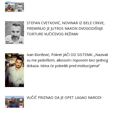
STEFAN CVETKOVIĆ, NOVINAR IZ BELE CRKVE,
PREMINUO JE JUTROS NAKON DVOGODIŠNJE
TORTURE VUČIĆEVOG REŽIMA!
Ivan Đorđević, Pokret JAČI OD SISTEMA: „Nazivali
su me pedofilom, alkosom i lopovom bez ijednog
dokaza. Istina će pobediti pred institucijama!“
VUČIČ PRIZNAO DA JE OPET LAGAO NAROD!