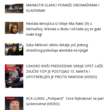
MANASTIR SLANCI POMAŽE SIROMAŠNIMA I
GLADNIMA!
Nestala devojčica iz Srbije Mia Rakić (9) u
Nemačkoj: Krenula u školu i od tada joj se gubi
svaki trag!
Saša Mirković otkrio detalje još jednog
stravičnog pokušaja atentata na njega!
USKORO BIVŠI PREDSEDNIK SRBIJE OPET LAŽE:
ZVUČNI TOP JE POSTOJAO 15. MARTA I
UPOTREBLJEN JE PROTIV NARODA! (VIDEO)
ACA LUKAS: „Portparol“ Cece Ražnatović se pari
sa kerovima! (VIDEO)