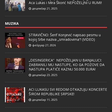
Aca Lukas i Mira Škorić NEPOŽELJNI U RUMI!
децембар 21, 2025
MUZIKA
STRAVIČNO: Šerif Konjević napisao pesmu u
kojoj Srbe naziva „smradovima“! (VIDEO)
фебруар 27, 2026
„DESINGERICA“ NEPOŽELJAN U BANJALUCI:
ZABRANILI MU NASTUPE, KO GA POZOVE DA
NASTUPA PLATIĆE KAZNU 50.000 EURA!
децембар 23, 2025
ACI LUKASU SVI REDOM OTKAZUJU KONCERTE
ŠIROM REPUBLIKE SRPSKE!
децембар 11, 2025