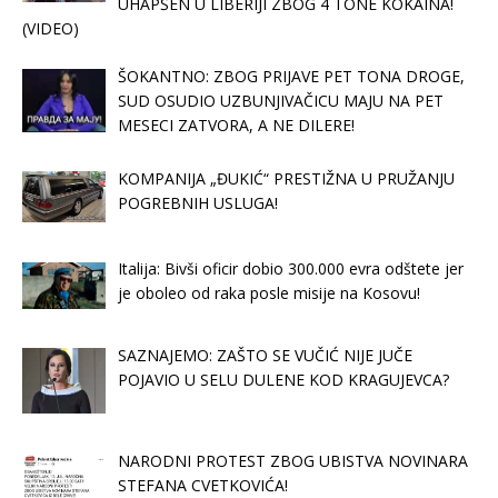
UHAPŠEN U LIBERIJI ZBOG 4 TONE KOKAINA!
(VIDEO)
ŠOKANTNO: ZBOG PRIJAVE PET TONA DROGE,
SUD OSUDIO UZBUNJIVAČICU MAJU NA PET
MESECI ZATVORA, A NE DILERE!
KOMPANIJA „ĐUKIĆ“ PRESTIŽNA U PRUŽANJU
POGREBNIH USLUGA!
Italija: Bivši oficir dobio 300.000 evra odštete jer
je oboleo od raka posle misije na Kosovu!
SAZNAJEMO: ZAŠTO SE VUČIĆ NIJE JUČE
POJAVIO U SELU DULENE KOD KRAGUJEVCA?
NARODNI PROTEST ZBOG UBISTVA NOVINARA
STEFANA CVETKOVIĆA!