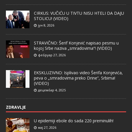
CIRKUS: VUČIĆU U TIVTU NISU HTELI DA DAJU
STOLICU! (VIDEO)
јун 8, 2026
STRAVIČNO: Šerif Konjević napisao pesmu u
kojoj Srbe naziva „smradovima“! (VIDEO)
фебруар 27, 2026
EKSKLUZIVNO: Isplivao video Šerifa Konjevića,
peva o „smradovima preko Drine“, Srbima!
(VIDEO)
децембар 4, 2025
ZDRAVLJE
U epidemiji ebole do sada 220 preminulih!
мај 27, 2026