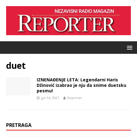
duet
IZNENAĐENJE LETA: Legendarni Haris
Džinović izabrao je nju da snime duetsku
pesmu!
јул 14, 2021
Reporter
PRETRAGA