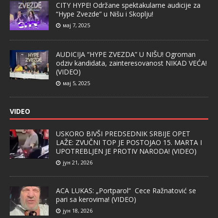
CITY HYPE! Održane spektakularne audicije za
“Hype Zvezde” u Nišu i Skoplju!
мај 7, 2025
AUDICIJA “HYPE ZVEZDA” U NIŠU! Ogroman
odziv kandidata, zainteresovanost NIKAD VEĆA!
(VIDEO)
мај 5, 2025
VIDEO
USKORO BIVŠI PREDSEDNIK SRBIJE OPET
LAŽE: ZVUČNI TOP JE POSTOJAO 15. MARTA I
UPOTREBLJEN JE PROTIV NARODA! (VIDEO)
јун 21, 2026
ACA LUKAS: „Portparol“ Cece Ražnatović se
pari sa kerovima! (VIDEO)
јун 18, 2026