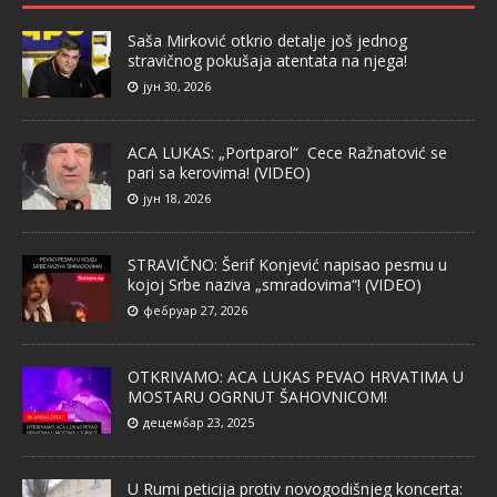
Saša Mirković otkrio detalje još jednog
stravičnog pokušaja atentata na njega!
јун 30, 2026
ACA LUKAS: „Portparol“ Cece Ražnatović se
pari sa kerovima! (VIDEO)
јун 18, 2026
STRAVIČNO: Šerif Konjević napisao pesmu u
kojoj Srbe naziva „smradovima“! (VIDEO)
фебруар 27, 2026
OTKRIVAMO: ACA LUKAS PEVAO HRVATIMA U
MOSTARU OGRNUT ŠAHOVNICOM!
децембар 23, 2025
U Rumi peticija protiv novogodišnjeg koncerta: