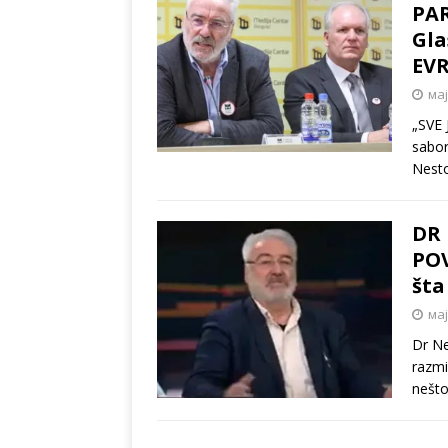
PAR
Gla
EVR
мај
„SVE 
sabor
Nesto
DR 
POV
šta
мај
Dr Ne
razmi
nešto