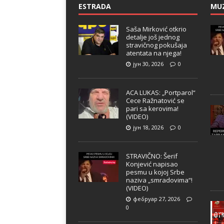
ESTRADA
MU
Saša Mirković otkrio
detalje još jednog
stravičnog pokušaja
atentata na njega!
јун 30, 2026
0
ACA LUKAS: „Portparol“
Cece Ražnatović se
pari sa kerovima!
(VIDEO)
јун 18, 2026
0
STRAVIČNO: Šerif
Konjević napisao
pesmu u kojoj Srbe
naziva „smradovima“!
(VIDEO)
фебруар 27, 2026
0