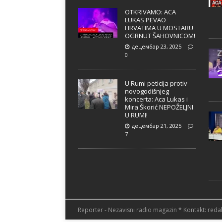
OTKRIVAMO: ACA
LUKAS PEVAO
HRVATIMA U MOSTARU
OGRNUT ŠAHOVNICOM!
децембар 23, 2025
0
U Rumi peticija protiv
novogodišnjeg
koncerta: Aca Lukas i
Mira Škorić NEPOŽELJNI
U RUMI!
децембар 21, 2025
7
Reporter - Nezavisni radio magazin * Kontakt: redak