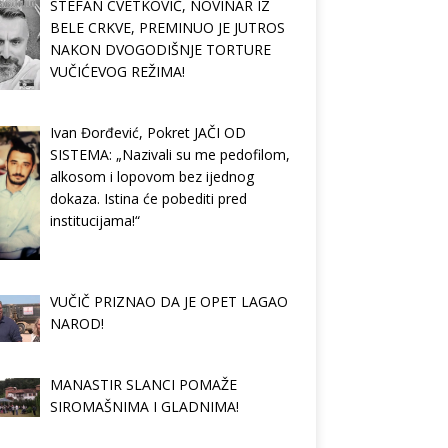
STEFAN CVETKOVIĆ, NOVINAR IZ
BELE CRKVE, PREMINUO JE JUTROS
NAKON DVOGODIŠNJE TORTURE
VUČIĆEVOG REŽIMA!
Ivan Đorđević, Pokret JAČI OD
SISTEMA: „Nazivali su me pedofilom,
alkosom i lopovom bez ijednog
dokaza. Istina će pobediti pred
institucijama!“
VUČIČ PRIZNAO DA JE OPET LAGAO
NAROD!
MANASTIR SLANCI POMAŽE
SIROMAŠNIMA I GLADNIMA!