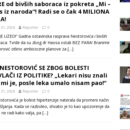
E od bivših saboraca iz pokreta „Mi –
s iz naroda“! Radi se o čak 4 MILIONA
A!
 31, 2024
Reporter
0
JE UZEO!“ Gadna ostavinska rasprava Nestorovića i bivših
aca: Tvrde da su zbog dr Haosa ostali BEZ PARA! Branimir
rović otkrio ambiciozne planove za
[…]
NESTOROVIĆ SE ZBOG BOLESTI
LAČI IZ POLITIKE? „Lekari nisu znali
 mi je, posle leka umalo nisam pao!“
 31, 2024
Reporter
0
storovića je bolest hipertenzije naterala da promeni način
šljanja. Kada se razboleo, shvatio je to kao upozorenje da
 ne radi kako valja, pa
[…]