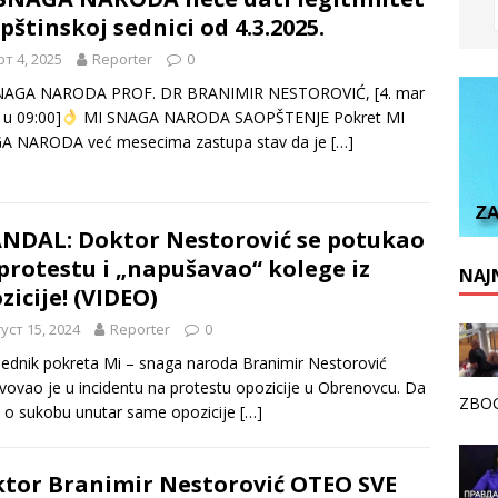
pštinskoj sednici od 4.3.2025.
т 4, 2025
Reporter
0
NAGA NARODA PROF. DR BRANIMIR NESTOROVIĆ, [4. mar
 u 09:00]
MI SNAGA NARODA SAOPŠTENJE Pokret MI
A NARODA već mesecima zastupa stav da je
[…]
NDAL: Doktor Nestorović se potukao
protestu i „napušavao“ kolege iz
NAJN
zicije! (VIDEO)
уст 15, 2024
Reporter
0
ednik pokreta Mi – snaga naroda Branimir Nestorović
vovao je u incidentu na protestu opozicije u Obrenovcu. Da
ZBOG
č o sukobu unutar same opozicije
[…]
tor Branimir Nestorović OTEO SVE