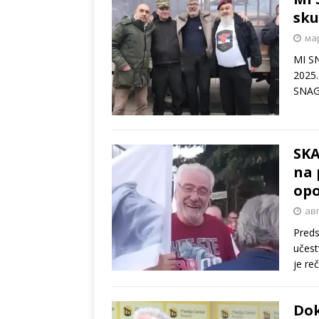
sku
мар
MI S
2025.
SNAG
SKA
na 
opo
авг
Preds
učest
je re
Dok