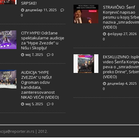
SRPSKE!
STRAVIČNO: Šerif
децембар 11, 2025
Konjević napisao
0
pesmu u kojoj Srb
naziva „smradovim
(VIDEO)
CITY HYPE! Održane
фебруар 27, 2026
spektakularne audicije
0
za “Hype Zvezde” u
Nišu i Skoplju!
мај 7, 2025
0
EKSKLUZIVNO: Ispl
video Šerifa Konjev
peva o „smradovi
preko Drine“, Srbi
AUDICIJA “HYPE
(VIDEO)
ZVEZDA” U NIŠU!
Ogroman odziv
децембар 4, 2025
kandidata,
0
zainteresovanost
NIKAD VEĆA! (VIDEO)
мај 5, 2025
0
cija@reporter.in.rs | 2012.