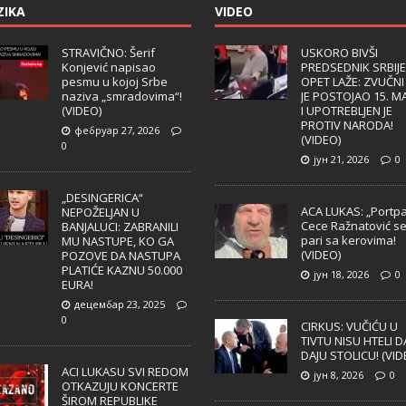
ZIKA
VIDEO
STRAVIČNO: Šerif
USKORO BIVŠI
Konjević napisao
PREDSEDNIK SRBIJE
pesmu u kojoj Srbe
OPET LAŽE: ZVUČNI
naziva „smradovima“!
JE POSTOJAO 15. M
(VIDEO)
I UPOTREBLJEN JE
PROTIV NARODA!
фебруар 27, 2026
(VIDEO)
0
јун 21, 2026
0
„DESINGERICA“
ACA LUKAS: „Portpa
NEPOŽELJAN U
Cece Ražnatović s
BANJALUCI: ZABRANILI
pari sa kerovima!
MU NASTUPE, KO GA
(VIDEO)
POZOVE DA NASTUPA
PLATIĆE KAZNU 50.000
јун 18, 2026
0
EURA!
децембар 23, 2025
0
CIRKUS: VUČIĆU U
TIVTU NISU HTELI D
DAJU STOLICU! (VID
ACI LUKASU SVI REDOM
јун 8, 2026
0
OTKAZUJU KONCERTE
ŠIROM REPUBLIKE