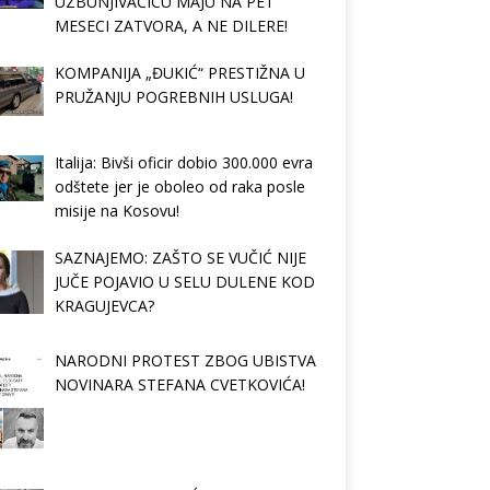
UZBUNJIVAČICU MAJU NA PET
MESECI ZATVORA, A NE DILERE!
KOMPANIJA „ĐUKIĆ“ PRESTIŽNA U
PRUŽANJU POGREBNIH USLUGA!
Italija: Bivši oficir dobio 300.000 evra
odštete jer je oboleo od raka posle
misije na Kosovu!
SAZNAJEMO: ZAŠTO SE VUČIĆ NIJE
JUČE POJAVIO U SELU DULENE KOD
KRAGUJEVCA?
NARODNI PROTEST ZBOG UBISTVA
NOVINARA STEFANA CVETKOVIĆA!