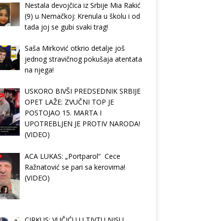
Nestala devojčica iz Srbije Mia Rakić
(9) u Nemačkoj: Krenula u školu i od
tada joj se gubi svaki trag!
Saša Mirković otkrio detalje još
jednog stravičnog pokušaja atentata
na njega!
USKORO BIVŠI PREDSEDNIK SRBIJE
OPET LAŽE: ZVUČNI TOP JE
POSTOJAO 15. MARTA I
UPOTREBLJEN JE PROTIV NARODA!
(VIDEO)
ACA LUKAS: „Portparol“ Cece
Ražnatović se pari sa kerovima!
(VIDEO)
CIRKUS: VUČIĆU U TIVTU NISU