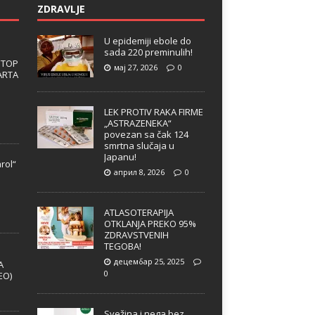
ZDRAVLJE
U epidemiji ebole do
sada 220 preminulih!
 TOP
мај 27, 2026
0
ARTA
LEK PROTIV RAKA FIRME
„ASTRAZENEKA“
povezan sa čak 124
smrtna slučaja u
Japanu!
rol“
април 8, 2026
0
e
ATLASOTERAPIJA
OTKLANJA PREKO 95%
ZDRAVSTVENIH
TEGOBA!
децембар 25, 2025
A
0
EO)
Svežina i nega bez