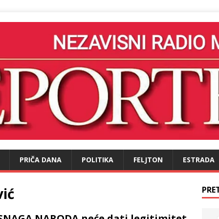
PRIČA DANA
POLITIKA
FELJTON
ESTRADA
ić
PRE
SNAGA NARODA neće dati legitimitet