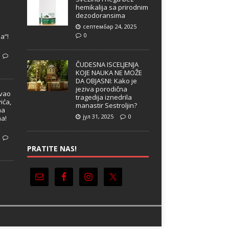
hemikalija sa prirodnim
dezodoransima
септембар 24, 2025
e
0
a“!
ČUDESNA ISCELJENJA
KOJE NAUKA NE MOŽE
DA OBJASNI: Kako je
jeziva porodična
ivao
tragedija iznedrila
ića,
manastir Sestroljin?
ma
јул 31, 2025
0
ma!
PRATITE NAS!