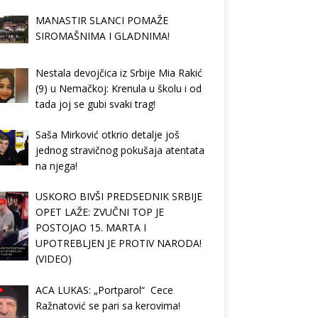
MANASTIR SLANCI POMAŽE
SIROMAŠNIMA I GLADNIMA!
Nestala devojčica iz Srbije Mia Rakić
(9) u Nemačkoj: Krenula u školu i od
tada joj se gubi svaki trag!
Saša Mirković otkrio detalje još
jednog stravičnog pokušaja atentata
na njega!
USKORO BIVŠI PREDSEDNIK SRBIJE
OPET LAŽE: ZVUČNI TOP JE
POSTOJAO 15. MARTA I
UPOTREBLJEN JE PROTIV NARODA!
(VIDEO)
ACA LUKAS: „Portparol“ Cece
Ražnatović se pari sa kerovima!