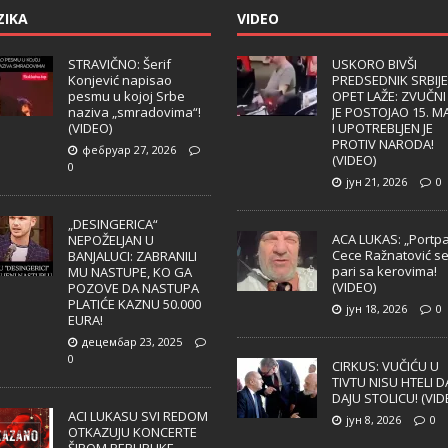
ZIKA
VIDEO
STRAVIČNO: Šerif
USKORO BIVŠI
Konjević napisao
PREDSEDNIK SRBIJE
pesmu u kojoj Srbe
OPET LAŽE: ZVUČNI
naziva „smradovima“!
JE POSTOJAO 15. M
(VIDEO)
I UPOTREBLJEN JE
PROTIV NARODA!
фебруар 27, 2026
(VIDEO)
0
јун 21, 2026
0
„DESINGERICA“
ACA LUKAS: „Portpa
NEPOŽELJAN U
Cece Ražnatović s
BANJALUCI: ZABRANILI
pari sa kerovima!
MU NASTUPE, KO GA
(VIDEO)
POZOVE DA NASTUPA
PLATIĆE KAZNU 50.000
јун 18, 2026
0
EURA!
децембар 23, 2025
0
CIRKUS: VUČIĆU U
TIVTU NISU HTELI D
DAJU STOLICU! (VID
ACI LUKASU SVI REDOM
јун 8, 2026
0
OTKAZUJU KONCERTE