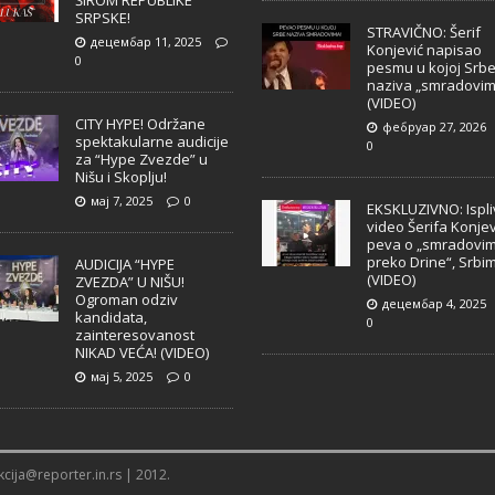
ŠIROM REPUBLIKE
SRPSKE!
STRAVIČNO: Šerif
децембар 11, 2025
Konjević napisao
0
pesmu u kojoj Srb
naziva „smradovim
(VIDEO)
CITY HYPE! Održane
фебруар 27, 2026
spektakularne audicije
0
za “Hype Zvezde” u
Nišu i Skoplju!
мај 7, 2025
0
EKSKLUZIVNO: Ispl
video Šerifa Konjev
peva o „smradovi
preko Drine“, Srbi
AUDICIJA “HYPE
(VIDEO)
ZVEZDA” U NIŠU!
Ogroman odziv
децембар 4, 2025
kandidata,
0
zainteresovanost
NIKAD VEĆA! (VIDEO)
мај 5, 2025
0
cija@reporter.in.rs | 2012.