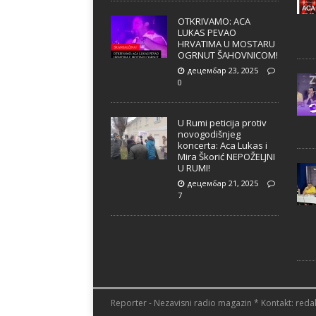
OTKRIVAMO: ACA
LUKAS PEVAO
HRVATIMA U MOSTARU
OGRNUT ŠAHOVNICOM!
децембар 23, 2025
0
U Rumi peticija protiv
novogodišnjeg
koncerta: Aca Lukas i
Mira Škorić NEPOŽELJNI
U RUMI!
децембар 21, 2025
7
Reporter - Nezavisni radio magazin * Kontakt: redak