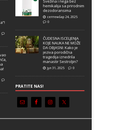
Svežina i nega bez
hemikalija sa prirodnim
dezodoransima
септембар 24, 2025
e
0
a“!
ČUDESNA ISCELJENJA
KOJE NAUKA NE MOŽE
DA OBJASNI: Kako je
jeziva porodična
ivao
tragedija iznedrila
ića,
manastir Sestroljin?
ma
јул 31, 2025
0
ma!
PRATITE NAS!