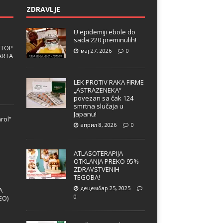
ZDRAVLJE
U epidemiji ebole do
sada 220 preminulih!
 TOP
мај 27, 2026
0
ARTA
LEK PROTIV RAKA FIRME
„ASTRAZENEKA“
povezan sa čak 124
smrtna slučaja u
Japanu!
rol“
април 8, 2026
0
e
ATLASOTERAPIJA
OTKLANJA PREKO 95%
ZDRAVSTVENIH
TEGOBA!
децембар 25, 2025
A
0
EO)