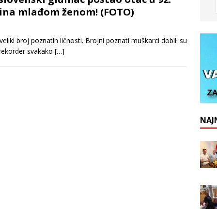
odina mlađom ženom! (FOTO)
liki broj poznatih ličnosti. Brojni poznati muškarci dobili su
i rekorder svakako
[…]
NAJN