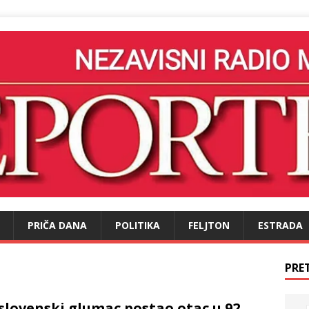
PRIČA DANA
POLITIKA
FELJTON
ESTRADA
PRE
ovenski glumac postao otac u 92.