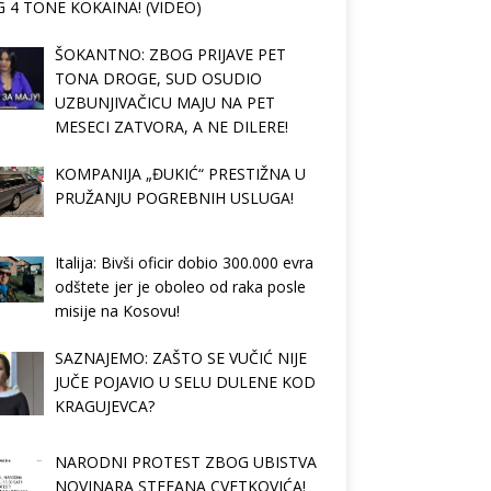
 4 TONE KOKAINA! (VIDEO)
ŠOKANTNO: ZBOG PRIJAVE PET
TONA DROGE, SUD OSUDIO
UZBUNJIVAČICU MAJU NA PET
MESECI ZATVORA, A NE DILERE!
KOMPANIJA „ĐUKIĆ“ PRESTIŽNA U
PRUŽANJU POGREBNIH USLUGA!
Italija: Bivši oficir dobio 300.000 evra
odštete jer je oboleo od raka posle
misije na Kosovu!
SAZNAJEMO: ZAŠTO SE VUČIĆ NIJE
JUČE POJAVIO U SELU DULENE KOD
KRAGUJEVCA?
NARODNI PROTEST ZBOG UBISTVA
NOVINARA STEFANA CVETKOVIĆA!