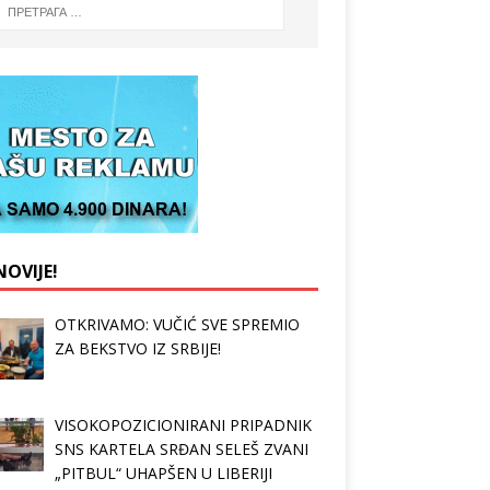
OVIJE!
OTKRIVAMO: VUČIĆ SVE SPREMIO
ZA BEKSTVO IZ SRBIJE!
VISOKOPOZICIONIRANI PRIPADNIK
SNS KARTELA SRĐAN SELEŠ ZVANI
„PITBUL“ UHAPŠEN U LIBERIJI