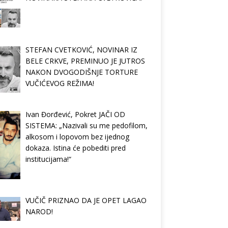
STEFAN CVETKOVIĆ, NOVINAR IZ
BELE CRKVE, PREMINUO JE JUTROS
NAKON DVOGODIŠNJE TORTURE
VUČIĆEVOG REŽIMA!
Ivan Đorđević, Pokret JAČI OD
SISTEMA: „Nazivali su me pedofilom,
alkosom i lopovom bez ijednog
dokaza. Istina će pobediti pred
institucijama!“
VUČIČ PRIZNAO DA JE OPET LAGAO
NAROD!