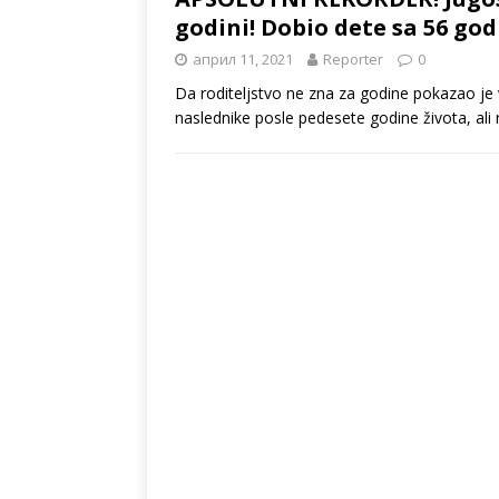
godini! Dobio dete sa 56 g
април 11, 2021
Reporter
0
Da roditeljstvo ne zna za godine pokazao je ve
naslednike posle pedesete godine života, al