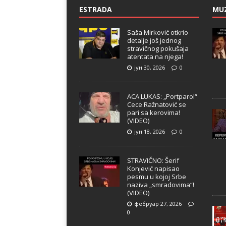
ESTRADA
MU
Saša Mirković otkrio
detalje još jednog
stravičnog pokušaja
atentata na njega!
јун 30, 2026
0
ACA LUKAS: „Portparol“
Cece Ražnatović se
pari sa kerovima!
(VIDEO)
јун 18, 2026
0
STRAVIČNO: Šerif
Konjević napisao
pesmu u kojoj Srbe
naziva „smradovima“!
(VIDEO)
фебруар 27, 2026
0