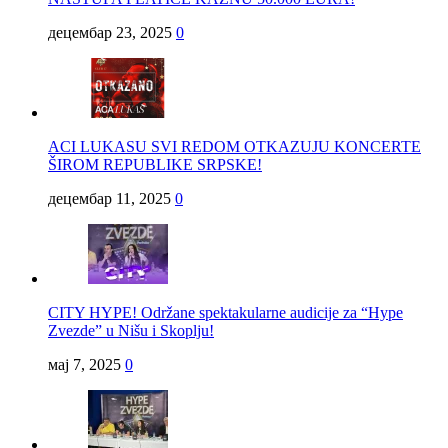
децембар 23, 2025
0
ACI LUKASU SVI REDOM OTKAZUJU KONCERTE
ŠIROM REPUBLIKE SRPSKE!
децембар 11, 2025
0
CITY HYPE! Održane spektakularne audicije za “Hype
Zvezde” u Nišu i Skoplju!
мај 7, 2025
0