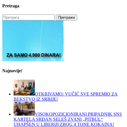
Pretraga
Претрага
за:
Najnovije!
OTKRIVAMO: VUČIĆ SVE SPREMIO ZA
BEKSTVO IZ SRBIJE!
VISOKOPOZICIONIRANI PRIPADNIK SNS
KARTELA SRĐAN SELEŠ ZVANI „PITBUL“
UHAPŠEN U LIBERIJI ZBOG 4 TONE KOKAINA!