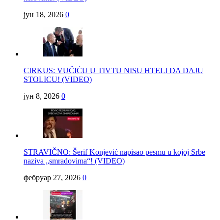
јун 18, 2026
0
CIRKUS: VUČIĆU U TIVTU NISU HTELI DA DAJU
STOLICU! (VIDEO)
јун 8, 2026
0
STRAVIČNO: Šerif Konjević napisao pesmu u kojoj Srbe
naziva „smradovima“! (VIDEO)
фебруар 27, 2026
0