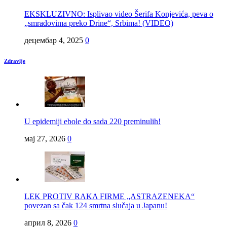
EKSKLUZIVNO: Isplivao video Šerifa Konjevića, peva o
„smradovima preko Drine“, Srbima! (VIDEO)
децембар 4, 2025
0
Zdravlje
U epidemiji ebole do sada 220 preminulih!
мај 27, 2026
0
LEK PROTIV RAKA FIRME „ASTRAZENEKA“
povezan sa čak 124 smrtna slučaja u Japanu!
април 8, 2026
0