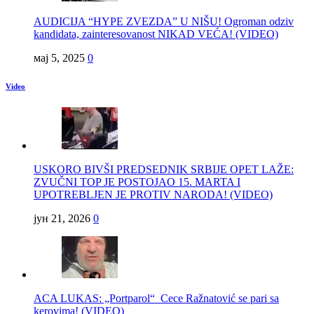
AUDICIJA “HYPE ZVEZDA” U NIŠU! Ogroman odziv
kandidata, zainteresovanost NIKAD VEĆA! (VIDEO)
мај 5, 2025
0
Video
USKORO BIVŠI PREDSEDNIK SRBIJE OPET LAŽE:
ZVUČNI TOP JE POSTOJAO 15. MARTA I
UPOTREBLJEN JE PROTIV NARODA! (VIDEO)
јун 21, 2026
0
ACA LUKAS: „Portparol“ Cece Ražnatović se pari sa
kerovima! (VIDEO)