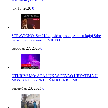
kerovima! (VIDEO)
јун 18, 2026
0
STRAVIČNO: Šerif Konjević napisao pesmu u kojoj Srbe
naziva „smradovima“! (VIDEO)
фебруар 27, 2026
0
OTKRIVAMO: ACA LUKAS PEVAO HRVATIMA U
MOSTARU OGRNUT ŠAHOVNICOM!
децембар 23, 2025
0