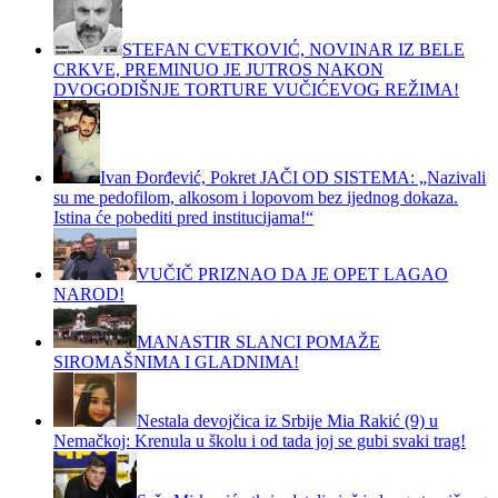
STEFAN CVETKOVIĆ, NOVINAR IZ BELE
CRKVE, PREMINUO JE JUTROS NAKON
DVOGODIŠNJE TORTURE VUČIĆEVOG REŽIMA!
Ivan Đorđević, Pokret JAČI OD SISTEMA: „Nazivali
su me pedofilom, alkosom i lopovom bez ijednog dokaza.
Istina će pobediti pred institucijama!“
VUČIČ PRIZNAO DA JE OPET LAGAO
NAROD!
MANASTIR SLANCI POMAŽE
SIROMAŠNIMA I GLADNIMA!
Nestala devojčica iz Srbije Mia Rakić (9) u
Nemačkoj: Krenula u školu i od tada joj se gubi svaki trag!