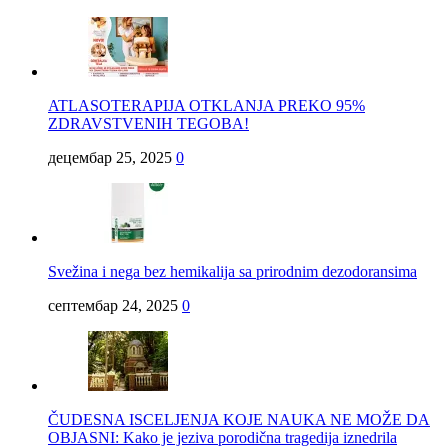
ATLASOTERAPIJA OTKLANJA PREKO 95%
ZDRAVSTVENIH TEGOBA!
децембар 25, 2025
0
Svežina i nega bez hemikalija sa prirodnim dezodoransima
септембар 24, 2025
0
ČUDESNA ISCELJENJA KOJE NAUKA NE MOŽE DA
OBJASNI: Kako je jeziva porodična tragedija iznedrila