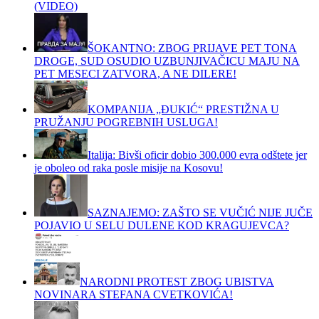
(VIDEO)
ŠOKANTNO: ZBOG PRIJAVE PET TONA
DROGE, SUD OSUDIO UZBUNJIVAČICU MAJU NA
PET MESECI ZATVORA, A NE DILERE!
KOMPANIJA „ĐUKIĆ“ PRESTIŽNA U
PRUŽANJU POGREBNIH USLUGA!
Italija: Bivši oficir dobio 300.000 evra odštete jer
je oboleo od raka posle misije na Kosovu!
SAZNAJEMO: ZAŠTO SE VUČIĆ NIJE JUČE
POJAVIO U SELU DULENE KOD KRAGUJEVCA?
NARODNI PROTEST ZBOG UBISTVA
NOVINARA STEFANA CVETKOVIĆA!