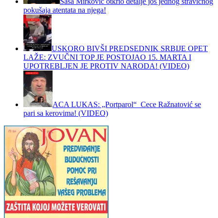
Saša Mirković otkrio detalje još jednog stravičnog
pokušaja atentata na njega!
USKORO BIVŠI PREDSEDNIK SRBIJE OPET
LAŽE: ZVUČNI TOP JE POSTOJAO 15. MARTA I
UPOTREBLJEN JE PROTIV NARODA! (VIDEO)
ACA LUKAS: „Portparol“ Cece Ražnatović se
pari sa kerovima! (VIDEO)