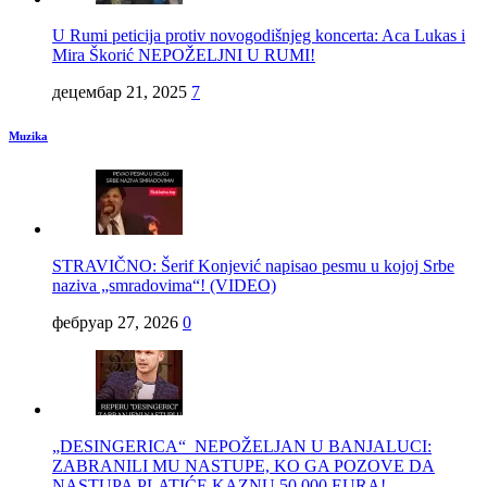
U Rumi peticija protiv novogodišnjeg koncerta: Aca Lukas i
Mira Škorić NEPOŽELJNI U RUMI!
децембар 21, 2025
7
Muzika
STRAVIČNO: Šerif Konjević napisao pesmu u kojoj Srbe
naziva „smradovima“! (VIDEO)
фебруар 27, 2026
0
„DESINGERICA“ NEPOŽELJAN U BANJALUCI:
ZABRANILI MU NASTUPE, KO GA POZOVE DA
NASTUPA PLATIĆE KAZNU 50.000 EURA!