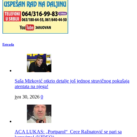
Estrada
Saša Mirković otkrio detalje još jednog stravičnog pokušaja
atentata na njega!
јун 30, 2026
0
ACA LUKAS: „Portparol“ Cece Ražnatović se pari sa