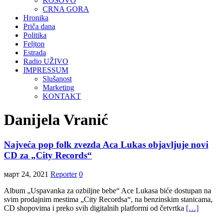
KOSOVO
CRNA GORA
Hronika
Priča dana
Politika
Feljton
Estrada
Radio UŽIVO
IMPRESSUM
Slušanost
Marketing
KONTAKT
Danijela Vranić
Najveća pop folk zvezda Aca Lukas objavljuje novi
CD za „City Records“
март 24, 2021
Reporter
0
Album „Uspavanka za ozbiljne bebe“ Ace Lukasa biće dostupan na
svim prodajnim mestima „City Recordsa“, na benzinskim stanicama,
CD shopovima i preko svih digitalnih platformi od četvrtka
[…]