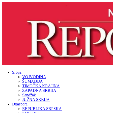
Srbija
VOJVODINA
ŠUMADIJA
TIMOČKA KRAJINA
ZAPADNA SRBIJA
Sandžak
JUŽNA SRBIJA
Dijaspora
REPUBLIKA SRPSKA