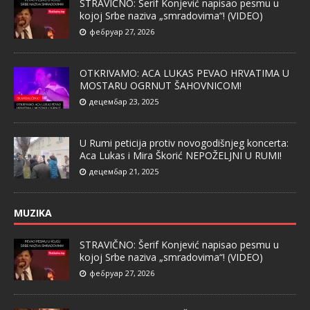
STRAVIČNO: Šerif Konjević napisao pesmu u
kojoj Srbe naziva „smradovima“! (VIDEO)
фебруар 27, 2026
OTKRIVAMO: ACA LUKAS PEVAO HRVATIMA U
MOSTARU OGRNUT ŠAHOVNICOM!
децембар 23, 2025
U Rumi peticija protiv novogodišnjeg koncerta:
Aca Lukas i Mira Škorić NEPOŽELJNI U RUMI!
децембар 21, 2025
MUZIKA
STRAVIČNO: Šerif Konjević napisao pesmu u
kojoj Srbe naziva „smradovima“! (VIDEO)
фебруар 27, 2026