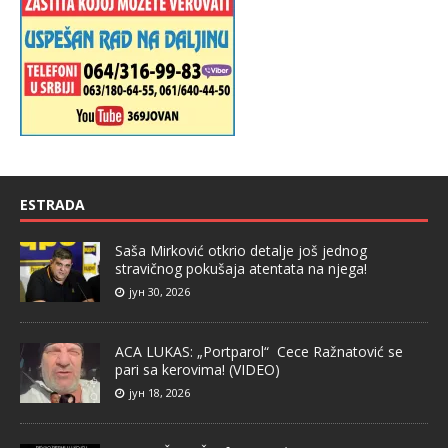
ESTRADA
Saša Mirković otkrio detalje još jednog
stravičnog pokušaja atentata na njega!
јун 30, 2026
ACA LUKAS: „Portparol“ Cece Ražnatović se
pari sa kerovima! (VIDEO)
јун 18, 2026