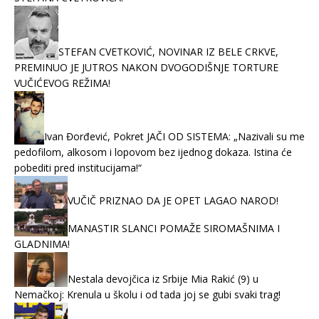
STEFAN CVETKOVIĆ, NOVINAR IZ BELE CRKVE,
PREMINUO JE JUTROS NAKON DVOGODIŠNJE TORTURE
VUČIĆEVOG REŽIMA!
Ivan Đorđević, Pokret JAČI OD SISTEMA: „Nazivali su me
pedofilom, alkosom i lopovom bez ijednog dokaza. Istina će
pobediti pred institucijama!“
VUČIČ PRIZNAO DA JE OPET LAGAO NAROD!
MANASTIR SLANCI POMAŽE SIROMAŠNIMA I
GLADNIMA!
Nestala devojčica iz Srbije Mia Rakić (9) u
Nemačkoj: Krenula u školu i od tada joj se gubi svaki trag!