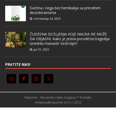
Svežina i nega bez hemikalija sa prirodnim
dezodoransima
септембар 24, 2025
ČUDESNA ISCELJENJA KOJE NAUKA NE MOŽE
DA OBJASNI: Kako je jeziva porodična tragedija
iznedrila manastir Sestroljin?
јул 31, 2025
PRATITE NAS!
Reporter - Nezavisni radio magazin * Kontakt:
redakcija@reporter.in.rs | 2012.