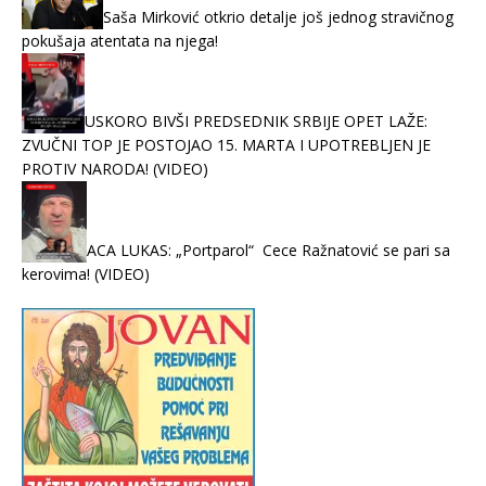
Saša Mirković otkrio detalje još jednog stravičnog
pokušaja atentata na njega!
USKORO BIVŠI PREDSEDNIK SRBIJE OPET LAŽE:
ZVUČNI TOP JE POSTOJAO 15. MARTA I UPOTREBLJEN JE
PROTIV NARODA! (VIDEO)
ACA LUKAS: „Portparol“ Cece Ražnatović se pari sa
kerovima! (VIDEO)