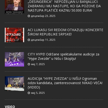
„DESINGERICA“ NEPOŽELJAN U BANJALUCI:
ZABRANILI MU NASTUPE, KO GA POZOVE DA
NASTUPA PLATIĆE KAZNU 50.000 EURA!
децембар 23, 2025
ACI LUKASU SVI REDOM OTKAZUJU KONCERTE
ŠIROM REPUBLIKE SRPSKE!
децембар 11, 2025
CITY HYPE! Održane spektakularne audicije za
“Hype Zvezde” u Nišu i Skoplju!
мај 7, 2025
AUDICIJA “HYPE ZVEZDA” U NIŠU! Ogroman
odziv kandidata, zainteresovanost NIKAD VEĆA!
(VIDEO)
мај 5, 2025
VIDEO