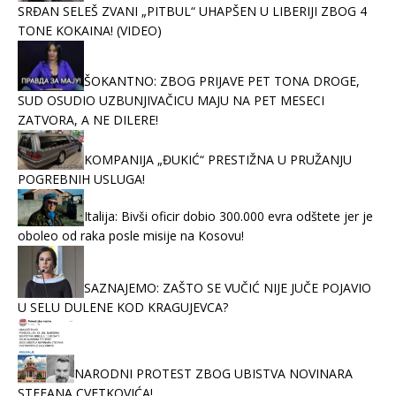
SRĐAN SELEŠ ZVANI „PITBUL“ UHAPŠEN U LIBERIJI ZBOG 4
TONE KOKAINA! (VIDEO)
ŠOKANTNO: ZBOG PRIJAVE PET TONA DROGE,
SUD OSUDIO UZBUNJIVAČICU MAJU NA PET MESECI
ZATVORA, A NE DILERE!
KOMPANIJA „ĐUKIĆ“ PRESTIŽNA U PRUŽANJU
POGREBNIH USLUGA!
Italija: Bivši oficir dobio 300.000 evra odštete jer je
oboleo od raka posle misije na Kosovu!
SAZNAJEMO: ZAŠTO SE VUČIĆ NIJE JUČE POJAVIO
U SELU DULENE KOD KRAGUJEVCA?
NARODNI PROTEST ZBOG UBISTVA NOVINARA
STEFANA CVETKOVIĆA!