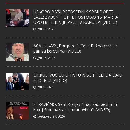
USKORO BIVŠI PREDSEDNIK SRBIJE OPET
LAŽE: ZVUČNI TOP JE POSTOJAO 15. MARTA I
UPOTREBLJEN JE PROTIV NARODA! (VIDEO)
јун 21, 2026
ACA LUKAS: „Portparol“ Cece Ražnatović se
pari sa kerovima! (VIDEO)
јун 18, 2026
CIRKUS: VUČIĆU U TIVTU NISU HTELI DA DAJU
STOLICU! (VIDEO)
јун 8, 2026
STRAVIČNO: Šerif Konjević napisao pesmu u
kojoj Srbe naziva „smradovima“! (VIDEO)
фебруар 27, 2026