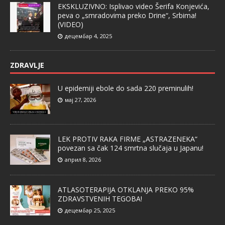
EKSKLUZIVNO: Isplivao video Šerifa Konjevića,
peva o „smradovima preko Drine“, Srbima!
(VIDEO)
децембар 4, 2025
ZDRAVLJE
U epidemiji ebole do sada 220 preminulih!
мај 27, 2026
LEK PROTIV RAKA FIRME „ASTRAZENEKA“
povezan sa čak 124 smrtna slučaja u Japanu!
април 8, 2026
ATLASOTERAPIJA OTKLANJA PREKO 95%
ZDRAVSTVENIH TEGOBA!
децембар 25, 2025