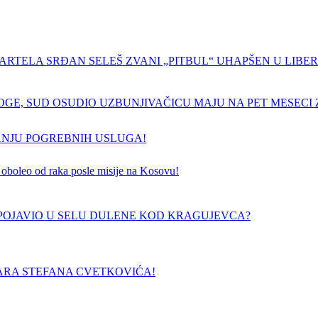
ARTELA SRĐAN SELEŠ ZVANI „PITBUL“ UHAPŠEN U LIBERI
GE, SUD OSUDIO UZBUNJIVAČICU MAJU NA PET MESECI Z
ANJU POGREBNIH USLUGA!
 je oboleo od raka posle misije na Kosovu!
E POJAVIO U SELU DULENE KOD KRAGUJEVCA?
ARA STEFANA CVETKOVIĆA!