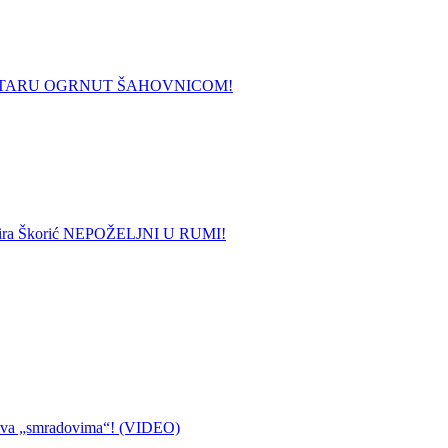
STARU OGRNUT ŠAHOVNICOM!
 i Mira Škorić NEPOŽELJNI U RUMI!
ziva „smradovima“! (VIDEO)