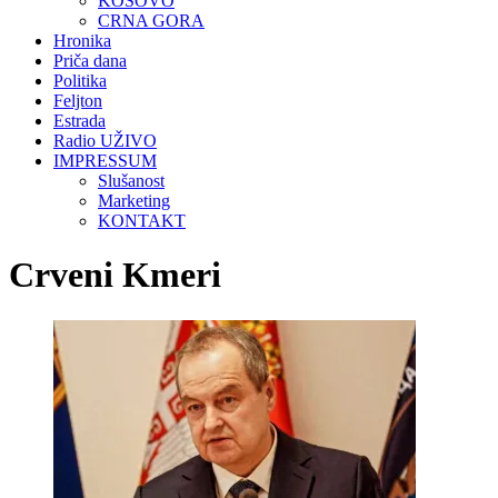
KOSOVO
CRNA GORA
Hronika
Priča dana
Politika
Feljton
Estrada
Radio UŽIVO
IMPRESSUM
Slušanost
Marketing
KONTAKT
Crveni Kmeri