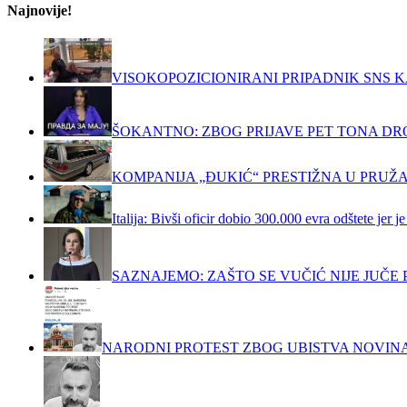
Najnovije!
VISOKOPOZICIONIRANI PRIPADNIK SNS K
ŠOKANTNO: ZBOG PRIJAVE PET TONA DRO
KOMPANIJA „ĐUKIĆ“ PRESTIŽNA U PRUŽ
Italija: Bivši oficir dobio 300.000 evra odštete jer
SAZNAJEMO: ZAŠTO SE VUČIĆ NIJE JUČ
NARODNI PROTEST ZBOG UBISTVA NOVIN