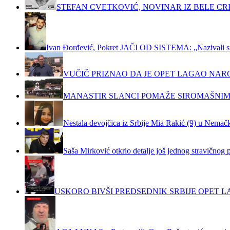
STEFAN CVETKOVIĆ, NOVINAR IZ BELE C
Ivan Đorđević, Pokret JAČI OD SISTEMA: „Nazivali su m
VUČIČ PRIZNAO DA JE OPET LAGAO NAR
MANASTIR SLANCI POMAŽE SIROMAŠNIM
Nestala devojčica iz Srbije Mia Rakić (9) u Nemačko
Saša Mirković otkrio detalje još jednog stravičnog 
USKORO BIVŠI PREDSEDNIK SRBIJE OPET LA