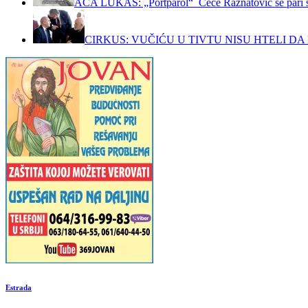
ACA LUKAS: „Portparol“ Cece Ražnatović se pari 
CIRKUS: VUČIĆU U TIVTU NISU HTELI DA 
Estrada