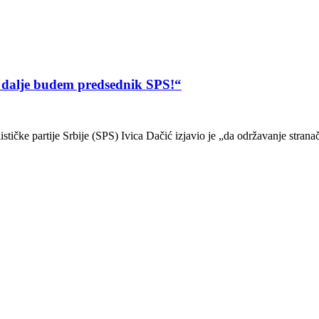
i dalje budem predsednik SPS!“
stičke partije Srbije (SPS) Ivica Dačić izjavio je „da održavanje stran