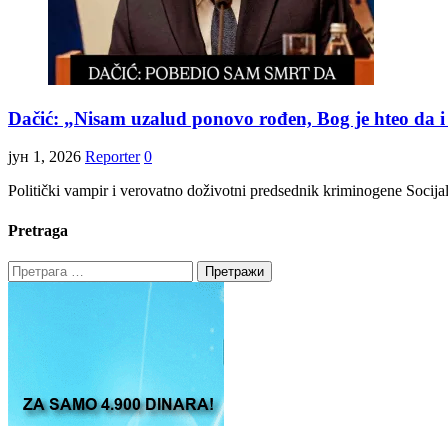
Dačić: „Nisam uzalud ponovo rođen, Bog je hteo da 
јун 1, 2026
Reporter
0
Politički vampir i verovatno doživotni predsednik kriminogene Socijali
Pretraga
Претрага
за: