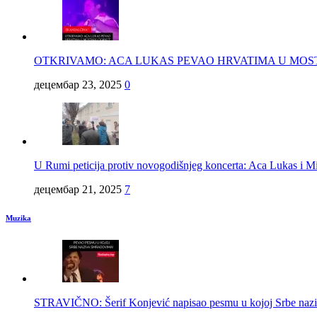
OTKRIVAMO: ACA LUKAS PEVAO HRVATIMA U MO
децембар 23, 2025
0
U Rumi peticija protiv novogodišnjeg koncerta: Aca Lukas
децембар 21, 2025
7
Muzika
STRAVIČNO: Šerif Konjević napisao pesmu u kojoj Srbe na