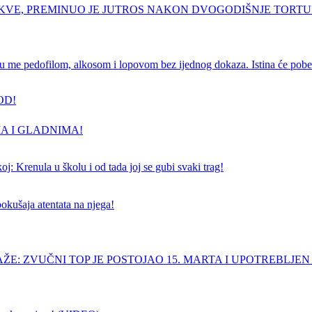
RKVE, PREMINUO JE JUTROS NAKON DVOGODIŠNJE TORT
e pedofilom, alkosom i lopovom bez ijednog dokaza. Istina će pobedi
OD!
A I GLADNIMA!
j: Krenula u školu i od tada joj se gubi svaki trag!
pokušaja atentata na njega!
ŽE: ZVUČNI TOP JE POSTOJAO 15. MARTA I UPOTREBLJEN