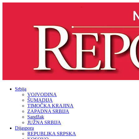
Srbija
VOJVODINA
ŠUMADIJA
TIMOČKA KRAJINA
ZAPADNA SRBIJA
Sandžak
JUŽNA SRBIJA
Dijaspora
REPUBLIKA SRPSKA