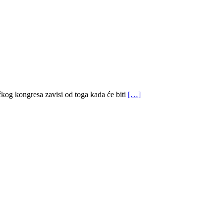
ačkog kongresa zavisi od toga kada će biti
[…]