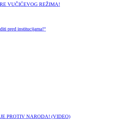
URE VUČIĆEVOG REŽIMA!
ti pred institucijama!“
 JE PROTIV NARODA! (VIDEO)