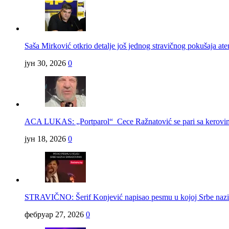
Saša Mirković otkrio detalje još jednog stravičnog pokušaja ate
јун 30, 2026
0
ACA LUKAS: „Portparol“ Cece Ražnatović se pari sa kerov
јун 18, 2026
0
STRAVIČNO: Šerif Konjević napisao pesmu u kojoj Srbe na
фебруар 27, 2026
0