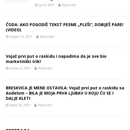
јул 4, 2021
Reporter
ČODA: AKO POGODIŠ TEKST PESME „PLEŠI“, DOBIJEŠ PARE!
(VIDEO)
април 12, 2021
Reporter
Vojaž prvi put o raskidu i napadima da je sve bio
marketinški trik!
април 3, 2021
Reporter
BRESKVICA JE MENE OSTAVILA: Vojaž prvi put o raskidu sa
Anđelom – BILA JE MOJA PRVA LJUBAV U KOJU ĆU SE I
DALJE KLETI
март 29, 2021
Reporter