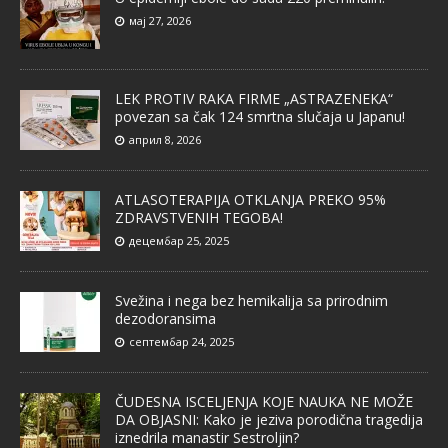
мај 27, 2026
LEK PROTIV RAKA FIRME „ASTRAZENEKA“
povezan sa čak 124 smrtna slučaja u Japanu!
април 8, 2026
ATLASOTERAPIJA OTKLANJA PREKO 95%
ZDRAVSTVENIH TEGOBA!
децембар 25, 2025
Svežina i nega bez hemikalija sa prirodnim
dezodoransima
септембар 24, 2025
ČUDESNA ISCELJENJA KOJE NAUKA NE MOŽE
DA OBJASNI: Kako je jeziva porodična tragedija
iznedrila manastir Sestroljin?