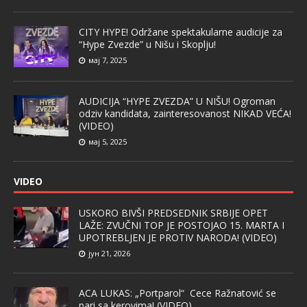
CITY HYPE! Održane spektakularne audicije za
“Hype Zvezde” u Nišu i Skoplju!
мај 7, 2025
AUDICIJA “HYPE ZVEZDA” U NIŠU! Ogroman
odziv kandidata, zainteresovanost NIKAD VEĆA!
(VIDEO)
мај 5, 2025
VIDEO
USKORO BIVŠI PREDSEDNIK SRBIJE OPET
LAŽE: ZVUČNI TOP JE POSTOJAO 15. MARTA I
UPOTREBLJEN JE PROTIV NARODA! (VIDEO)
јун 21, 2026
ACA LUKAS: „Portparol“ Cece Ražnatović se
pari sa kerovima! (VIDEO)