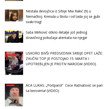
Nestala devojčica iz Srbije Mia Rakić (9) u
Nemačkoj: Krenula u školu i od tada joj se gubi
svaki trag!
Saša Mirković otkrio detalje još jednog
stravičnog pokušaja atentata na njega!
USKORO BIVŠI PREDSEDNIK SRBIJE OPET LAŽE:
ZVUČNI TOP JE POSTOJAO 15. MARTA I
UPOTREBLJEN JE PROTIV NARODA! (VIDEO)
ACA LUKAS: „Portparol“ Cece Ražnatović se pari
sa kerovima! (VIDEO)