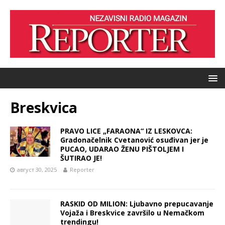
Breskvica
PRAVO LICE „FARAONA“ IZ LESKOVCA:
Gradonačelnik Cvetanović osuđivan jer je
PUCAO, UDARAO ŽENU PIŠTOLJEM I
ŠUTIRAO JE!
август 30, 2025
Reporter
RASKID OD MILION: Ljubavno prepucavanje
Vojaža i Breskvice završilo u Nemačkom
trendingu!