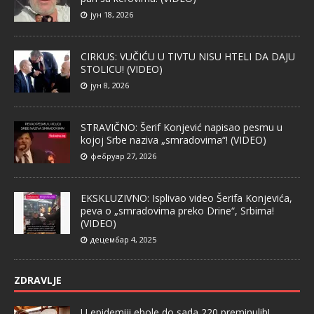
јун 18, 2026
CIRKUS: VUČIĆU U TIVTU NISU HTELI DA DAJU
STOLICU! (VIDEO)
јун 8, 2026
STRAVIČNO: Šerif Konjević napisao pesmu u
kojoj Srbe naziva „smradovima“! (VIDEO)
фебруар 27, 2026
EKSKLUZIVNO: Isplivao video Šerifa Konjevića,
peva o „smradovima preko Drine“, Srbima!
(VIDEO)
децембар 4, 2025
ZDRAVLJE
U epidemiji ebole do sada 220 preminulih!