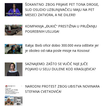
ŠOKANTNO: ZBOG PRIJAVE PET TONA DROGE,
SUD OSUDIO UZBUNJIVAČICU MAJU NA PET
MESECI ZATVORA, A NE DILERE!
KOMPANIJA „ĐUKIĆ“ PRESTIŽNA U PRUŽANJU
POGREBNIH USLUGA!
Italija: Bivši oficir dobio 300.000 evra odštete jer
je oboleo od raka posle misije na Kosovu!
SAZNAJEMO: ZAŠTO SE VUČIĆ NIJE JUČE
POJAVIO U SELU DULENE KOD KRAGUJEVCA?
NARODNI PROTEST ZBOG UBISTVA NOVINARA
STEFANA CVETKOVIĆA!