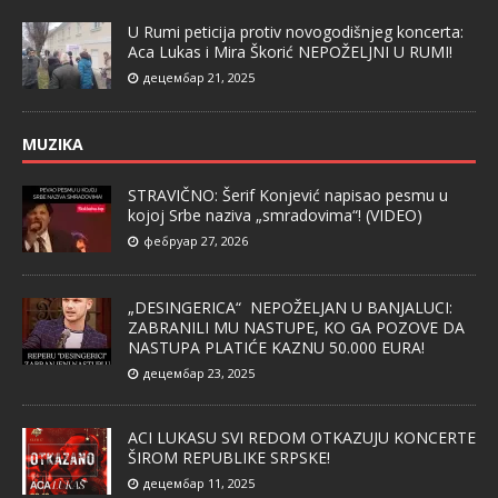
U Rumi peticija protiv novogodišnjeg koncerta:
Aca Lukas i Mira Škorić NEPOŽELJNI U RUMI!
децембар 21, 2025
MUZIKA
STRAVIČNO: Šerif Konjević napisao pesmu u
kojoj Srbe naziva „smradovima“! (VIDEO)
фебруар 27, 2026
„DESINGERICA“ NEPOŽELJAN U BANJALUCI:
ZABRANILI MU NASTUPE, KO GA POZOVE DA
NASTUPA PLATIĆE KAZNU 50.000 EURA!
децембар 23, 2025
ACI LUKASU SVI REDOM OTKAZUJU KONCERTE
ŠIROM REPUBLIKE SRPSKE!
децембар 11, 2025