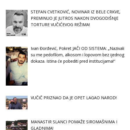
STEFAN CVETKOVIĆ, NOVINAR IZ BELE CRKVE,
PREMINUO JE JUTROS NAKON DVOGODIŠNJE
TORTURE VUČIĆEVOG REŽIMA!
Ivan Đorđević, Pokret JAČI OD SISTEMA: „Nazivali
su me pedofilom, alkosom i lopovom bez ijednog
dokaza. Istina će pobediti pred institucijama!“
VUČIČ PRIZNAO DA JE OPET LAGAO NAROD!
MANASTIR SLANCI POMAŽE SIROMAŠNIMA I
GLADNIMA!