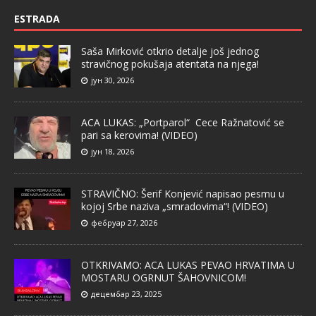
ESTRADA
Saša Mirković otkrio detalje još jednog
stravičnog pokušaja atentata na njega!
јун 30, 2026
ACA LUKAS: „Portparol“ Cece Ražnatović se
pari sa kerovima! (VIDEO)
јун 18, 2026
STRAVIČNO: Šerif Konjević napisao pesmu u
kojoj Srbe naziva „smradovima“! (VIDEO)
фебруар 27, 2026
OTKRIVAMO: ACA LUKAS PEVAO HRVATIMA U
MOSTARU OGRNUT ŠAHOVNICOM!
децембар 23, 2025