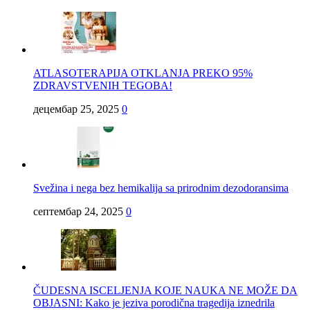
ATLASOTERAPIJA OTKLANJA PREKO 95%
ZDRAVSTVENIH TEGOBA!
децембар 25, 2025
0
Svežina i nega bez hemikalija sa prirodnim dezodoransima
септембар 24, 2025
0
ČUDESNA ISCELJENJA KOJE NAUKA NE MOŽE DA
OBJASNI: Kako je jeziva porodična tragedija iznedrila