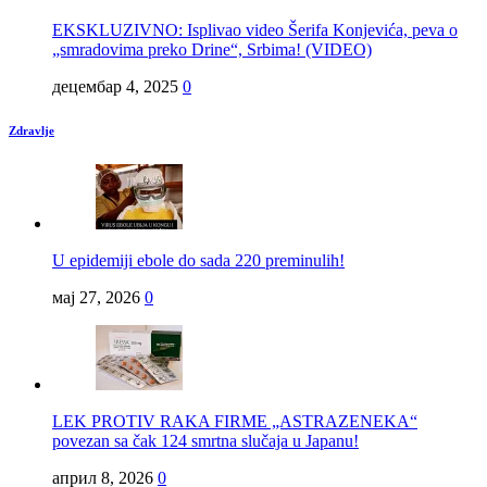
EKSKLUZIVNO: Isplivao video Šerifa Konjevića, peva o
„smradovima preko Drine“, Srbima! (VIDEO)
децембар 4, 2025
0
Zdravlje
U epidemiji ebole do sada 220 preminulih!
мај 27, 2026
0
LEK PROTIV RAKA FIRME „ASTRAZENEKA“
povezan sa čak 124 smrtna slučaja u Japanu!
април 8, 2026
0