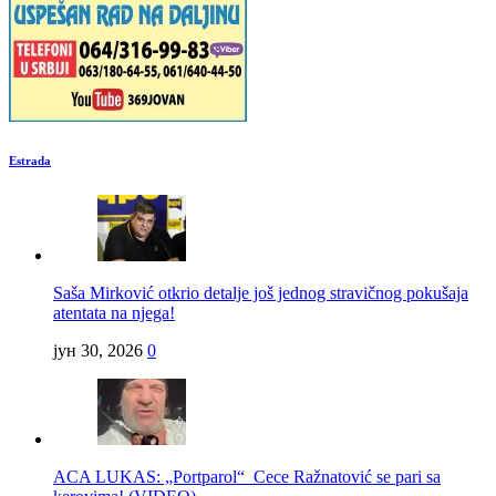
Estrada
Saša Mirković otkrio detalje još jednog stravičnog pokušaja
atentata na njega!
јун 30, 2026
0
ACA LUKAS: „Portparol“ Cece Ražnatović se pari sa