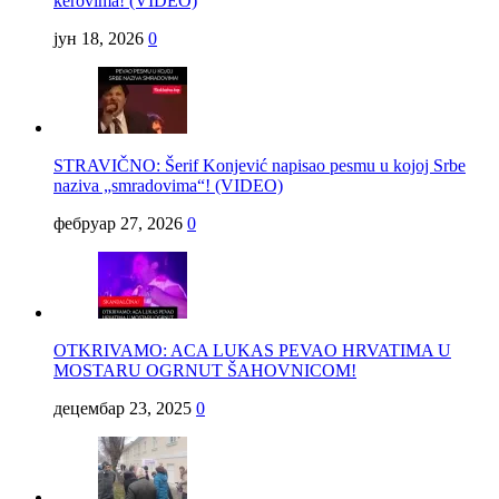
kerovima! (VIDEO)
јун 18, 2026
0
STRAVIČNO: Šerif Konjević napisao pesmu u kojoj Srbe
naziva „smradovima“! (VIDEO)
фебруар 27, 2026
0
OTKRIVAMO: ACA LUKAS PEVAO HRVATIMA U
MOSTARU OGRNUT ŠAHOVNICOM!
децембар 23, 2025
0