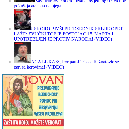
Saša Mirković otkrio detalje još jednog stravičnog
pokušaja atentata na njega!
USKORO BIVŠI PREDSEDNIK SRBIJE OPET
LAŽE: ZVUČNI TOP JE POSTOJAO 15. MARTA I
UPOTREBLJEN JE PROTIV NARODA! (VIDEO)
ACA LUKAS: „Portparol“ Cece Ražnatović se
pari sa kerovima! (VIDEO)