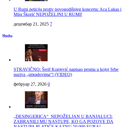
U Rumi peticija protiv novogodišnjeg koncerta: Aca Lukas i
Mira Škorić NEPOŽELJNI U RUMI!
децембар 21, 2025
7
Muzika
STRAVIČNO: Šerif Konjević napisao pesmu u kojoj Srbe
naziva „smradovima“! (VIDEO)
фебруар 27, 2026
0
„DESINGERICA“ NEPOŽELJAN U BANJALUCI:
ZABRANILI MU NASTUPE, KO GA POZOVE DA
NASTUPA PLATIĆE KAZNU 50.000 EURA!