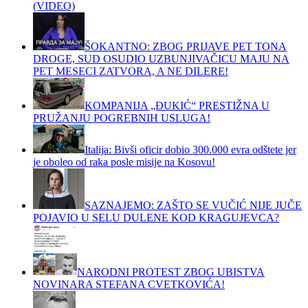
(VIDEO)
ŠOKANTNO: ZBOG PRIJAVE PET TONA
DROGE, SUD OSUDIO UZBUNJIVAČICU MAJU NA
PET MESECI ZATVORA, A NE DILERE!
KOMPANIJA „ĐUKIĆ“ PRESTIŽNA U
PRUŽANJU POGREBNIH USLUGA!
Italija: Bivši oficir dobio 300.000 evra odštete jer
je oboleo od raka posle misije na Kosovu!
SAZNAJEMO: ZAŠTO SE VUČIĆ NIJE JUČE
POJAVIO U SELU DULENE KOD KRAGUJEVCA?
NARODNI PROTEST ZBOG UBISTVA
NOVINARA STEFANA CVETKOVIĆA!