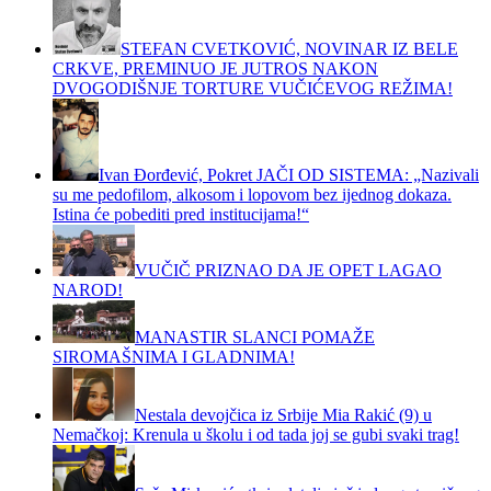
STEFAN CVETKOVIĆ, NOVINAR IZ BELE
CRKVE, PREMINUO JE JUTROS NAKON
DVOGODIŠNJE TORTURE VUČIĆEVOG REŽIMA!
Ivan Đorđević, Pokret JAČI OD SISTEMA: „Nazivali
su me pedofilom, alkosom i lopovom bez ijednog dokaza.
Istina će pobediti pred institucijama!“
VUČIČ PRIZNAO DA JE OPET LAGAO
NAROD!
MANASTIR SLANCI POMAŽE
SIROMAŠNIMA I GLADNIMA!
Nestala devojčica iz Srbije Mia Rakić (9) u
Nemačkoj: Krenula u školu i od tada joj se gubi svaki trag!