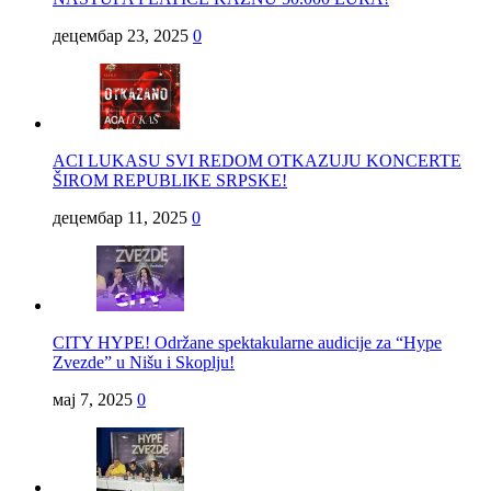
децембар 23, 2025
0
ACI LUKASU SVI REDOM OTKAZUJU KONCERTE
ŠIROM REPUBLIKE SRPSKE!
децембар 11, 2025
0
CITY HYPE! Održane spektakularne audicije za “Hype
Zvezde” u Nišu i Skoplju!
мај 7, 2025
0