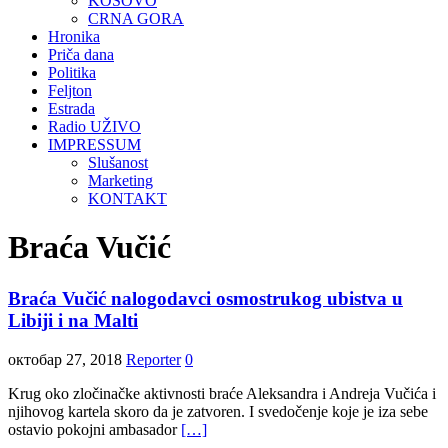
KOSOVO
CRNA GORA
Hronika
Priča dana
Politika
Feljton
Estrada
Radio UŽIVO
IMPRESSUM
Slušanost
Marketing
KONTAKT
Braća Vučić
Braća Vučić nalogodavci osmostrukog ubistva u
Libiji i na Malti
октобар 27, 2018
Reporter
0
Krug oko zločinačke aktivnosti braće Aleksandra i Andreja Vučića i
njihovog kartela skoro da je zatvoren. I svedočenje koje je iza sebe
ostavio pokojni ambasador
[…]