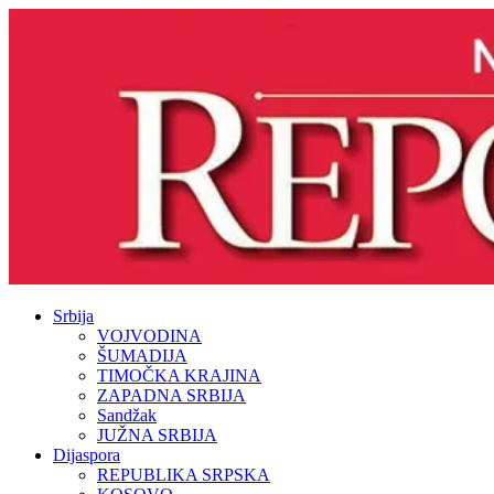
Srbija
VOJVODINA
ŠUMADIJA
TIMOČKA KRAJINA
ZAPADNA SRBIJA
Sandžak
JUŽNA SRBIJA
Dijaspora
REPUBLIKA SRPSKA