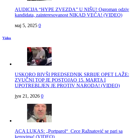
AUDICIJA “HYPE ZVEZDA” U NIŠU! Ogroman odziv
kandidata, zainteresovanost NIKAD VEĆA! (VIDEO)
мај 5, 2025
0
Video
USKORO BIVŠI PREDSEDNIK SRBIJE OPET LAŽE:
ZVUČNI TOP JE POSTOJAO 15. MARTA I
UPOTREBLJEN JE PROTIV NARODA! (VIDEO)
јун 21, 2026
0
ACA LUKAS: „Portparol“ Cece Ražnatović se pari sa
kerovima! (VIDEO)