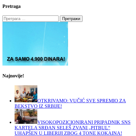
Pretraga
Претрага
за:
Najnovije!
OTKRIVAMO: VUČIĆ SVE SPREMIO ZA
BEKSTVO IZ SRBIJE!
VISOKOPOZICIONIRANI PRIPADNIK SNS
KARTELA SRĐAN SELEŠ ZVANI „PITBUL“
UHAPŠEN U LIBERIJI ZBOG 4 TONE KOKAINA!