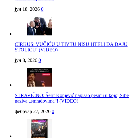
јун 18, 2026
0
CIRKUS: VUČIĆU U TIVTU NISU HTELI DA DAJU
STOLICU! (VIDEO)
јун 8, 2026
0
STRAVIČNO: Šerif Konjević napisao pesmu u kojoj Srbe
naziva „smradovima“! (VIDEO)
фебруар 27, 2026
0