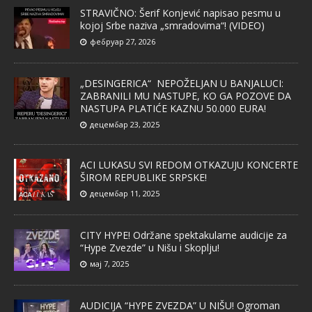
STRAVIČNO: Šerif Konjević napisao pesmu u
kojoj Srbe naziva „smradovima“! (VIDEO)
фебруар 27, 2026
„DESINGERICA“ NEPOŽELJAN U BANJALUCI:
ZABRANILI MU NASTUPE, KO GA POZOVE DA
NASTUPA PLATIĆE KAZNU 50.000 EURA!
децембар 23, 2025
ACI LUKASU SVI REDOM OTKAZUJU KONCERTE
ŠIROM REPUBLIKE SRPSKE!
децембар 11, 2025
CITY HYPE! Održane spektakularne audicije za
“Hype Zvezde” u Nišu i Skoplju!
мај 7, 2025
AUDICIJA “HYPE ZVEZDA” U NIŠU! Ogroman