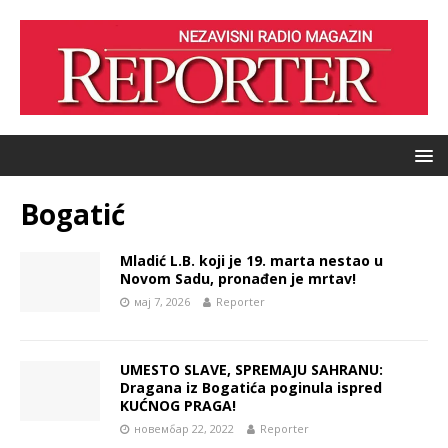
Bogatić
Mladić L.B. koji je 19. marta nestao u
Novom Sadu, pronađen je mrtav!
мај 7, 2026
Reporter
UMESTO SLAVE, SPREMAJU SAHRANU:
Dragana iz Bogatića poginula ispred
KUĆNOG PRAGA!
новембар 22, 2022
Reporter