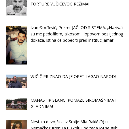
TORTURE VUČIĆEVOG REŽIMA!
Ivan Đorđević, Pokret JAČI OD SISTEMA: „Nazivali
su me pedofilom, alkosom i lopovom bez ijednog
dokaza. Istina će pobediti pred institucijama!“
VUČIČ PRIZNAO DA JE OPET LAGAO NAROD!
MANASTIR SLANCI POMAŽE SIROMAŠNIMA I
GLADNIMA!
Nestala devojčica iz Srbije Mia Rakić (9) u
Nemačkoj: Krenula u školu i od tada joj se gubi