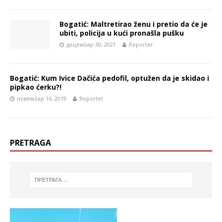
Bogatić: Maltretirao ženu i pretio da će je
ubiti, policija u kući pronašla pušku
децембар 30, 2021
Reporter
Bogatić: Kum Ivice Dačića pedofil, optužen da je skidao i
pipkao ćerku?!
новембар 16, 2019
Reporter
PRETRAGA