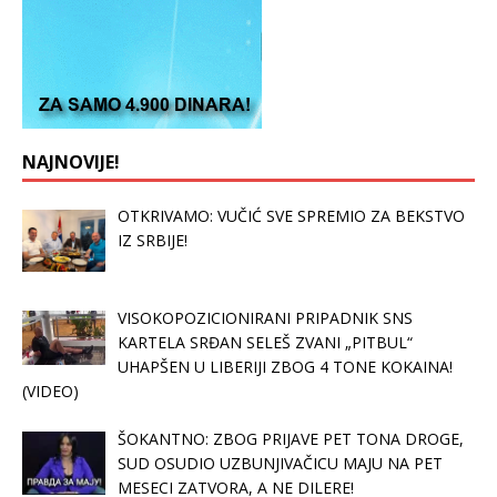
NAJNOVIJE!
OTKRIVAMO: VUČIĆ SVE SPREMIO ZA BEKSTVO
IZ SRBIJE!
VISOKOPOZICIONIRANI PRIPADNIK SNS
KARTELA SRĐAN SELEŠ ZVANI „PITBUL“
UHAPŠEN U LIBERIJI ZBOG 4 TONE KOKAINA!
(VIDEO)
ŠOKANTNO: ZBOG PRIJAVE PET TONA DROGE,
SUD OSUDIO UZBUNJIVAČICU MAJU NA PET
MESECI ZATVORA, A NE DILERE!