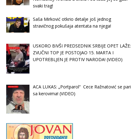
svaki trag!
Saša Mirković otkrio detalje još jednog
stravičnog pokušaja atentata na njega!
USKORO BIVŠI PREDSEDNIK SRBIJE OPET LAŽE:
ZVUČNI TOP JE POSTOJAO 15. MARTA I
UPOTREBLJEN JE PROTIV NARODA! (VIDEO)
ACA LUKAS: „Portparol“ Cece Ražnatović se pari
sa kerovima! (VIDEO)