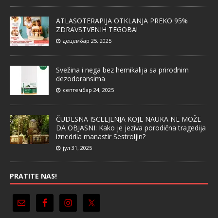
ATLASOTERAPIJA OTKLANJA PREKO 95%
ZDRAVSTVENIH TEGOBA!
децембар 25, 2025
Svežina i nega bez hemikalija sa prirodnim
dezodoransima
септембар 24, 2025
ČUDESNA ISCELJENJA KOJE NAUKA NE MOŽE
DA OBJASNI: Kako je jeziva porodična tragedija
iznedrila manastir Sestroljin?
јул 31, 2025
PRATITE NAS!