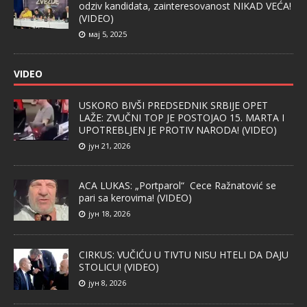
odziv kandidata, zainteresovanost NIKAD VEĆA!
(VIDEO)
мај 5, 2025
VIDEO
USKORO BIVŠI PREDSEDNIK SRBIJE OPET
LAŽE: ZVUČNI TOP JE POSTOJAO 15. MARTA I
UPOTREBLJEN JE PROTIV NARODA! (VIDEO)
јун 21, 2026
ACA LUKAS: „Portparol“ Cece Ražnatović se
pari sa kerovima! (VIDEO)
јун 18, 2026
CIRKUS: VUČIĆU U TIVTU NISU HTELI DA DAJU
STOLICU! (VIDEO)
јун 8, 2026