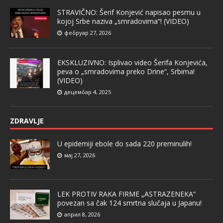
STRAVIČNO: Šerif Konjević napisao pesmu u
kojoj Srbe naziva „smradovima“! (VIDEO)
фебруар 27, 2026
EKSKLUZIVNO: Isplivao video Šerifa Konjevića,
peva o „smradovima preko Drine“, Srbima!
(VIDEO)
децембар 4, 2025
ZDRAVLJE
U epidemiji ebole do sada 220 preminulih!
мај 27, 2026
LEK PROTIV RAKA FIRME „ASTRAZENEKA“
povezan sa čak 124 smrtna slučaja u Japanu!
април 8, 2026