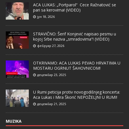
ACA LUKAS: „Portparol“ Cece Ražnatović se
pari sa kerovima! (VIDEO)
јун 18, 2026
STRAVIČNO: Šerif Konjević napisao pesmu u
kojoj Srbe naziva „smradovima“! (VIDEO)
фебруар 27, 2026
OTKRIVAMO: ACA LUKAS PEVAO HRVATIMA U
MOSTARU OGRNUT ŠAHOVNICOM!
децембар 23, 2025
U Rumi peticija protiv novogodišnjeg koncerta:
Aca Lukas i Mira Škorić NEPOŽELJNI U RUMI!
децембар 21, 2025
MUZIKA