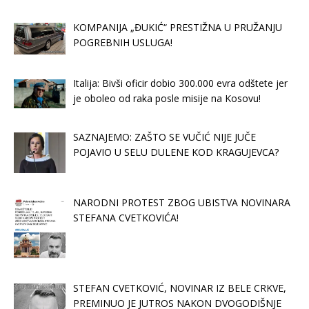
KOMPANIJA „ĐUKIĆ“ PRESTIŽNA U PRUŽANJU
POGREBNIH USLUGA!
Italija: Bivši oficir dobio 300.000 evra odštete jer
je oboleo od raka posle misije na Kosovu!
SAZNAJEMO: ZAŠTO SE VUČIĆ NIJE JUČE
POJAVIO U SELU DULENE KOD KRAGUJEVCA?
NARODNI PROTEST ZBOG UBISTVA NOVINARA
STEFANA CVETKOVIĆA!
STEFAN CVETKOVIĆ, NOVINAR IZ BELE CRKVE,
PREMINUO JE JUTROS NAKON DVOGODIŠNJE