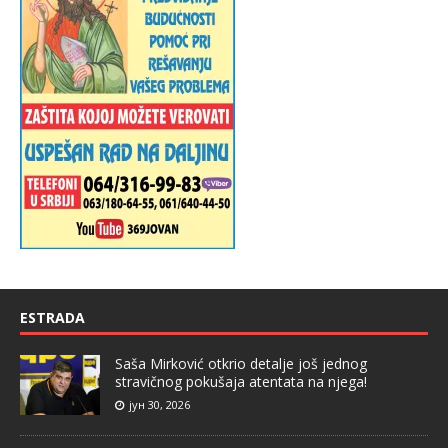
ESTRADA
Saša Mirković otkrio detalje još jednog
stravičnog pokušaja atentata na njega!
јун 30, 2026