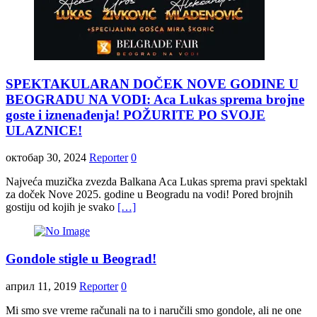
SPEKTAKULARAN DOČEK NOVE GODINE U
BEOGRADU NA VODI: Aca Lukas sprema brojne
goste i iznenađenja! POŽURITE PO SVOJE
ULAZNICE!
октобар 30, 2024
Reporter
0
Najveća muzička zvezda Balkana Aca Lukas sprema pravi spektakl
za doček Nove 2025. godine u Beogradu na vodi! Pored brojnih
gostiju od kojih je svako
[…]
Gondole stigle u Beograd!
април 11, 2019
Reporter
0
Mi smo sve vreme računali na to i naručili smo gondole, ali ne one