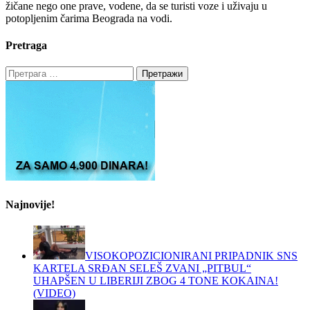
žičane nego one prave, vodene, da se turisti voze i uživaju u
potopljenim čarima Beograda na vodi.
Pretraga
Претрага
за:
Najnovije!
VISOKOPOZICIONIRANI PRIPADNIK SNS
KARTELA SRĐAN SELEŠ ZVANI „PITBUL“
UHAPŠEN U LIBERIJI ZBOG 4 TONE KOKAINA!
(VIDEO)