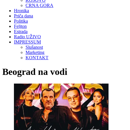
KOSOVO
CRNA GORA
Hronika
Priča dana
Politika
Feljton
Estrada
Radio UŽIVO
IMPRESSUM
Slušanost
Marketing
KONTAKT
Beograd na vodi