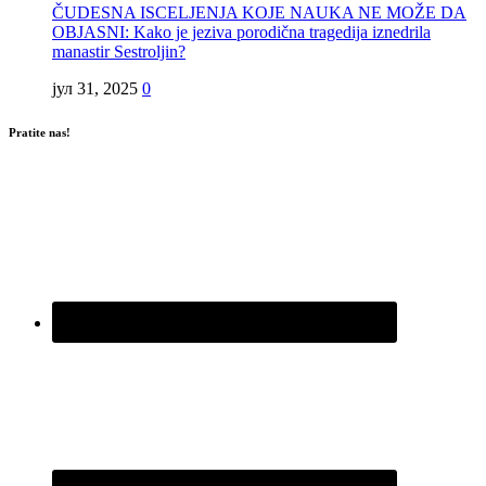
ČUDESNA ISCELJENJA KOJE NAUKA NE MOŽE DA
OBJASNI: Kako je jeziva porodična tragedija iznedrila
manastir Sestroljin?
јул 31, 2025
0
Pratite nas!