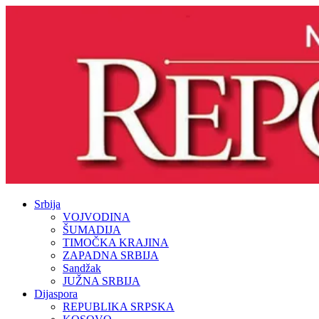
Srbija
VOJVODINA
ŠUMADIJA
TIMOČKA KRAJINA
ZAPADNA SRBIJA
Sandžak
JUŽNA SRBIJA
Dijaspora
REPUBLIKA SRPSKA