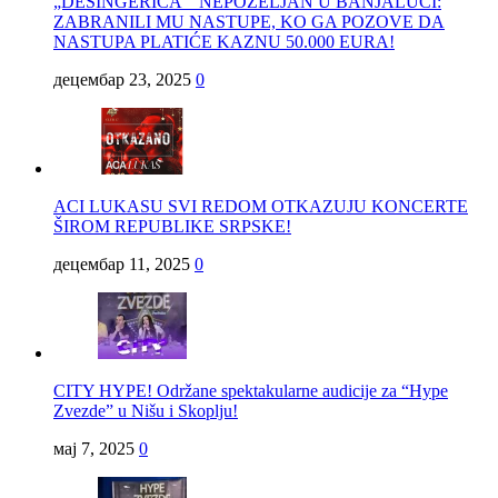
„DESINGERICA“ NEPOŽELJAN U BANJALUCI:
ZABRANILI MU NASTUPE, KO GA POZOVE DA
NASTUPA PLATIĆE KAZNU 50.000 EURA!
децембар 23, 2025
0
ACI LUKASU SVI REDOM OTKAZUJU KONCERTE
ŠIROM REPUBLIKE SRPSKE!
децембар 11, 2025
0
CITY HYPE! Održane spektakularne audicije za “Hype
Zvezde” u Nišu i Skoplju!
мај 7, 2025
0