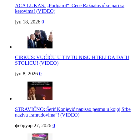
ACA LUKAS: „Portparol“ Cece Ražnatović se pari sa
kerovima! (VIDEO)
јун 18, 2026
0
CIRKUS: VUČIĆU U TIVTU NISU HTELI DA DAJU
STOLICU! (VIDEO)
јун 8, 2026
0
STRAVIČNO: Šerif Konjević napisao pesmu u kojoj Srbe
naziva „smradovima“! (VIDEO)
фебруар 27, 2026
0