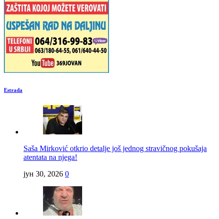
Estrada
Saša Mirković otkrio detalje još jednog stravičnog pokušaja
atentata na njega!
јун 30, 2026
0