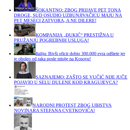
ŠOKANTNO: ZBOG PRIJAVE PET TONA
DROGE, SUD OSUDIO UZBUNJIVAČICU MAJU NA
PET MESECI ZATVORA, A NE DILERE!
KOMPANIJA „ĐUKIĆ“ PRESTIŽNA U
PRUŽANJU POGREBNIH USLUGA!
Italija: Bivši oficir dobio 300.000 evra odštete jer
je oboleo od raka posle misije na Kosovu!
SAZNAJEMO: ZAŠTO SE VUČIĆ NIJE JUČE
POJAVIO U SELU DULENE KOD KRAGUJEVCA?
NARODNI PROTEST ZBOG UBISTVA
NOVINARA STEFANA CVETKOVIĆA!