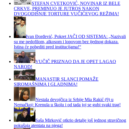
STEFAN CVETKOVIĆ, NOVINAR IZ BELE
CRKVE, PREMINUO JE JUTROS NAKON
DVOGODIŠNJE TORTURE VUČIĆEVOG REŽIMA!
Ivan Đorđević, Pokret JAČI OD SISTEMA: „Nazivali
su me pedofilom, alkosom i lopovom bez ijednog dokaza.
Istina će pobediti pred institucijama!“
VUČIČ PRIZNAO DA JE OPET LAGAO
NAROD!
MANASTIR SLANCI POMAŽE
SIROMAŠNIMA I GLADNIMA!
Nestala devojčica iz Srbije Mia Rakić (9) u
Nemačkoj: Krenula u školu i od tada joj se gubi svaki trag!
Saša Mirković otkrio detalje još jednog stravičnog
pokušaja atentata na njega!