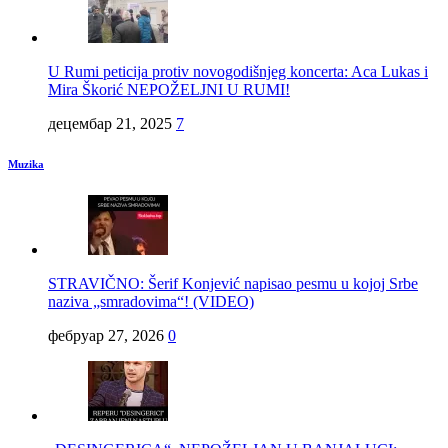
U Rumi peticija protiv novogodišnjeg koncerta: Aca Lukas i
Mira Škorić NEPOŽELJNI U RUMI!
децембар 21, 2025
7
Muzika
STRAVIČNO: Šerif Konjević napisao pesmu u kojoj Srbe
naziva „smradovima“! (VIDEO)
фебруар 27, 2026
0