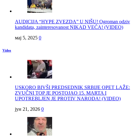
AUDICIJA “HYPE ZVEZDA” U NIŠU! Ogroman odziv
kandidata, zainteresovanost NIKAD VEĆA! (VIDEO)
мај 5, 2025
0
Video
USKORO BIVŠI PREDSEDNIK SRBIJE OPET LAŽE:
ZVUČNI TOP JE POSTOJAO 15. MARTA I
UPOTREBLJEN JE PROTIV NARODA! (VIDEO)
јун 21, 2026
0