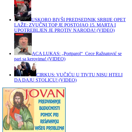
USKORO BIVŠI PREDSEDNIK SRBIJE OPET
LAŽE: ZVUČNI TOP JE POSTOJAO 15. MARTA I
UPOTREBLJEN JE PROTIV NARODA! (VIDEO)
ACA LUKAS: „Portparol“ Cece Ražnatović se
pari sa kerovima! (VIDEO)
CIRKUS: VUČIĆU U TIVTU NISU HTELI
DA DAJU STOLICU! (VIDEO)