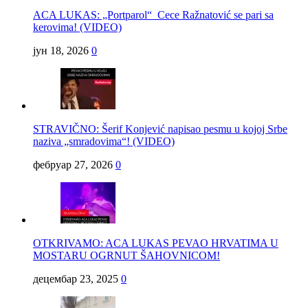
ACA LUKAS: „Portparol“ Cece Ražnatović se pari sa
kerovima! (VIDEO)
јун 18, 2026
0
STRAVIČNO: Šerif Konjević napisao pesmu u kojoj Srbe
naziva „smradovima“! (VIDEO)
фебруар 27, 2026
0
OTKRIVAMO: ACA LUKAS PEVAO HRVATIMA U
MOSTARU OGRNUT ŠAHOVNICOM!
децембар 23, 2025
0