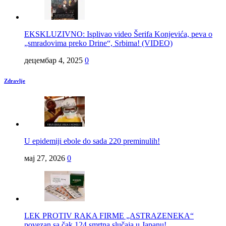
EKSKLUZIVNO: Isplivao video Šerifa Konjevića, peva o
„smradovima preko Drine“, Srbima! (VIDEO)
децембар 4, 2025
0
Zdravlje
U epidemiji ebole do sada 220 preminulih!
мај 27, 2026
0
LEK PROTIV RAKA FIRME „ASTRAZENEKA“
povezan sa čak 124 smrtna slučaja u Japanu!