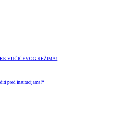
URE VUČIĆEVOG REŽIMA!
ti pred institucijama!“