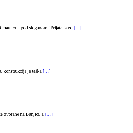
D maratona pod sloganom ”Prijateljstvo
[…]
, konstrukcija je teška
[…]
ke dvorane na Banjici, a
[…]