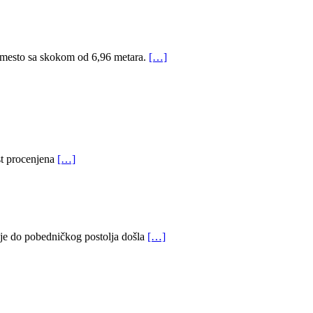
o mesto sa skokom od 6,96 metara.
[…]
ost procenjena
[…]
a je do pobedničkog postolja došla
[…]