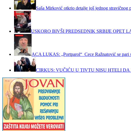
Saša Mirković otkrio detalje još jednog stravičnog 
USKORO BIVŠI PREDSEDNIK SRBIJE OPET LA
ACA LUKAS: „Portparol“ Cece Ražnatović se pari 
CIRKUS: VUČIĆU U TIVTU NISU HTELI DA 