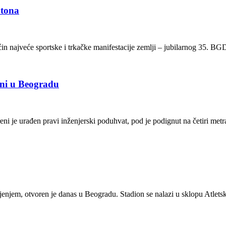
atona
n najveće sportske i trkačke manifestacije zemlji – jubilarnog 35. BG
ani u Beogradu
ni je urađen pravi inženjerski poduhvat, pod je podignut na četiri metra
tljenjem, otvoren je danas u Beogradu. Stadion se nalazi u sklopu Atlets