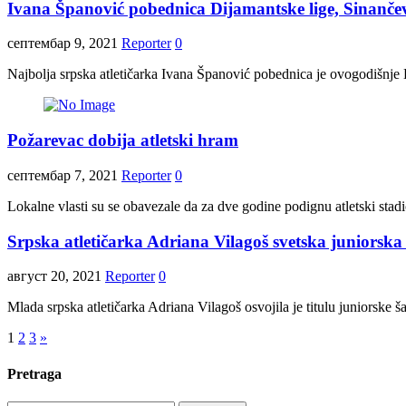
Ivana Španović pobednica Dijamantske lige, Sinančevi
септембар 9, 2021
Reporter
0
Najbolja srpska atletičarka Ivana Španović pobednica je ovogodišnje
Požarevac dobija atletski hram
септембар 7, 2021
Reporter
0
Lokalne vlasti su se obavezale da za dve godine podignu atletski stad
Srpska atletičarka Adriana Vilagoš svetska juniorsk
август 20, 2021
Reporter
0
Mlada srpska atletičarka Adriana Vilagoš osvojila je titulu juniorske
Пагинација
1
2
3
»
чланака
Pretraga