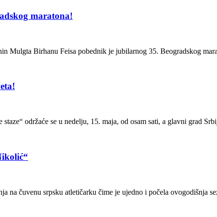
adskog maratona!
n Mulgta Birhanu Feisa pobednik je jubilarnog 35. Beogradskog marato
eta!
 staze“ održaće se u nedelju, 15. maja, od osam sati, a glavni grad Srbi
ikolić“
anja na čuvenu srpsku atletičarku čime je ujedno i počela ovogodišnja 