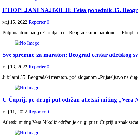
ETIOPLJANI NAJBOLJI: Feisa pobednik 35. Beogr
мај 15, 2022
Reporter
0
Potpuna dominacija Etiopljana na Beogradskom maratonu… Etiopljani
Sve spremno za maraton: Beograd centar atletskog sv
мај 13, 2022
Reporter
0
Jubilarni 35. Beogradski maraton, pod sloganom „Prijateljstvo na duge
U Ćupriji po drugi put održan atletski miting „Vera N
мај 11, 2022
Reporter
0
Atletski miting Vera Nikolić održan je drugi put u Ćupriji u znak seć