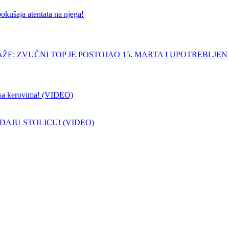
pokušaja atentata na njega!
ŽE: ZVUČNI TOP JE POSTOJAO 15. MARTA I UPOTREBLJEN
sa kerovima! (VIDEO)
DAJU STOLICU! (VIDEO)