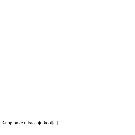
ske šampionke u bacanju koplja
[…]