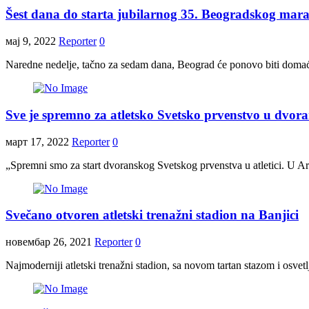
Šest dana do starta jubilarnog 35. Beogradskog mar
мај 9, 2022
Reporter
0
Naredne nedelje, tačno za sedam dana, Beograd će ponovo biti domaći
Sve je spremno za atletsko Svetsko prvenstvo u dvor
март 17, 2022
Reporter
0
„Spremni smo za start dvoranskog Svetskog prvenstva u atletici. U Are
Svečano otvoren atletski trenažni stadion na Banjici
новембар 26, 2021
Reporter
0
Najmoderniji atletski trenažni stadion, sa novom tartan stazom i osve