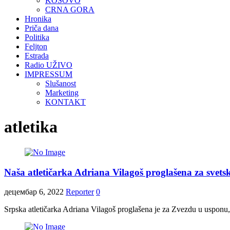
KOSOVO
CRNA GORA
Hronika
Priča dana
Politika
Feljton
Estrada
Radio UŽIVO
IMPRESSUM
Slušanost
Marketing
KONTAKT
atletika
Naša atletičarka Adriana Vilagoš proglašena za svet
децембар 6, 2022
Reporter
0
Srpska atletičarka Adriana Vilagoš proglašena je za Zvezdu u usponu, 