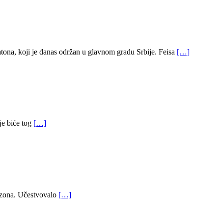
na, koji je danas održan u glavnom gradu Srbije. Feisa
[…]
je biće tog
[…]
sezona. Učestvovalo
[…]