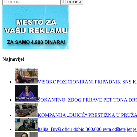
Претрага
за:
Najnovije!
VISOKOPOZICIONIRANI PRIPADNIK SNS K
ŠOKANTNO: ZBOG PRIJAVE PET TONA DRO
KOMPANIJA „ĐUKIĆ“ PRESTIŽNA U PRUŽ
Italija: Bivši oficir dobio 300.000 evra odštete jer