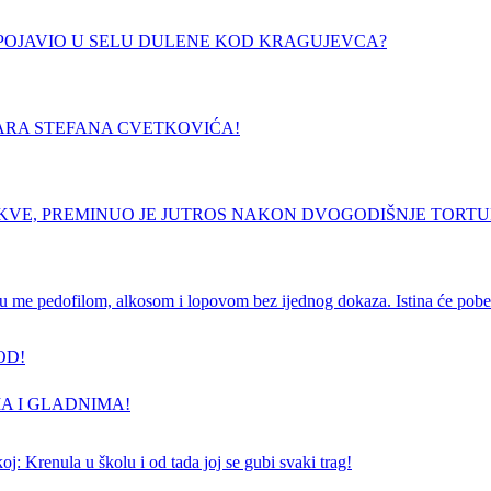
E POJAVIO U SELU DULENE KOD KRAGUJEVCA?
ARA STEFANA CVETKOVIĆA!
RKVE, PREMINUO JE JUTROS NAKON DVOGODIŠNJE TORT
e pedofilom, alkosom i lopovom bez ijednog dokaza. Istina će pobedi
OD!
A I GLADNIMA!
j: Krenula u školu i od tada joj se gubi svaki trag!