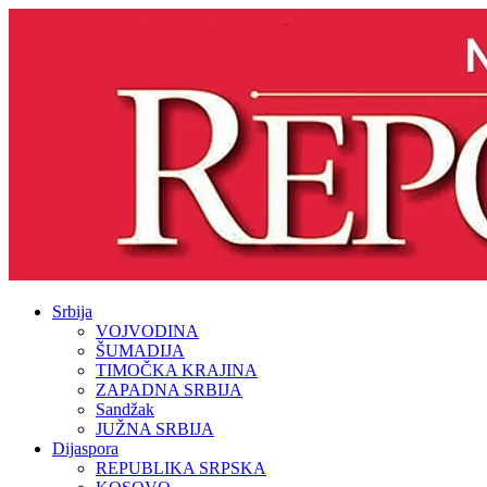
Srbija
VOJVODINA
ŠUMADIJA
TIMOČKA KRAJINA
ZAPADNA SRBIJA
Sandžak
JUŽNA SRBIJA
Dijaspora
REPUBLIKA SRPSKA