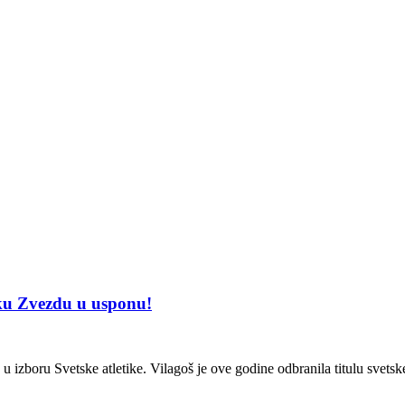
sku Zvezdu u usponu!
u izboru Svetske atletike. Vilagoš je ove godine odbranila titulu svet