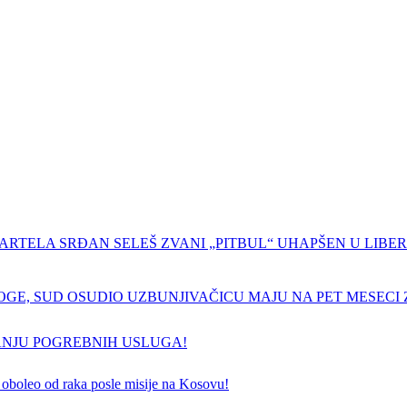
ARTELA SRĐAN SELEŠ ZVANI „PITBUL“ UHAPŠEN U LIBERI
GE, SUD OSUDIO UZBUNJIVAČICU MAJU NA PET MESECI Z
ANJU POGREBNIH USLUGA!
 je oboleo od raka posle misije na Kosovu!