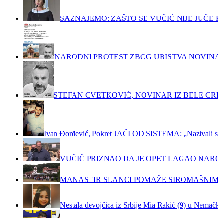
SAZNAJEMO: ZAŠTO SE VUČIĆ NIJE JUČ
NARODNI PROTEST ZBOG UBISTVA NOVIN
STEFAN CVETKOVIĆ, NOVINAR IZ BELE C
Ivan Đorđević, Pokret JAČI OD SISTEMA: „Nazivali su m
VUČIČ PRIZNAO DA JE OPET LAGAO NAR
MANASTIR SLANCI POMAŽE SIROMAŠNIM
Nestala devojčica iz Srbije Mia Rakić (9) u Nemačko