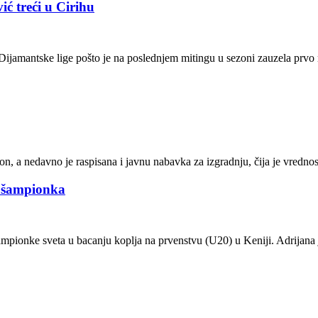
ć treći u Cirihu
 Dijamantske lige pošto je na poslednjem mitingu u sezoni zauzela prv
ion, a nedavno je raspisana i javnu nabavka za izgradnju, čija je vredn
a šampionka
 šampionke sveta u bacanju koplja na prvenstvu (U20) u Keniji. Adrijan