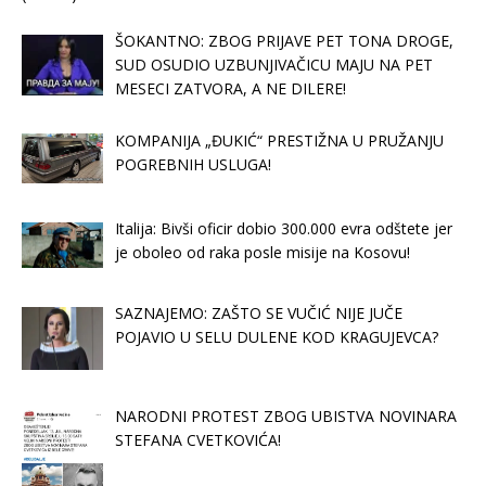
ŠOKANTNO: ZBOG PRIJAVE PET TONA DROGE,
SUD OSUDIO UZBUNJIVAČICU MAJU NA PET
MESECI ZATVORA, A NE DILERE!
KOMPANIJA „ĐUKIĆ“ PRESTIŽNA U PRUŽANJU
POGREBNIH USLUGA!
Italija: Bivši oficir dobio 300.000 evra odštete jer
je oboleo od raka posle misije na Kosovu!
SAZNAJEMO: ZAŠTO SE VUČIĆ NIJE JUČE
POJAVIO U SELU DULENE KOD KRAGUJEVCA?
NARODNI PROTEST ZBOG UBISTVA NOVINARA
STEFANA CVETKOVIĆA!