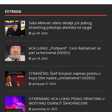
ESTRADA
Saša Mirković otkrio detalje još jednog
stravičnog pokušaja atentata na njega!
јун 30, 2026
ACA LUKAS: „Portparol“ Cece Ražnatović se
pari sa kerovima! (VIDEO)
јун 18, 2026
STRAVIČNO: Šerif Konjević napisao pesmu u
kojoj Srbe naziva „smradovima“! (VIDEO)
фебруар 27, 2026
OTKRIVAMO: ACA LUKAS PEVAO HRVATIMA U
MOSTARU OGRNUT ŠAHOVNICOM!
децембар 23, 2025