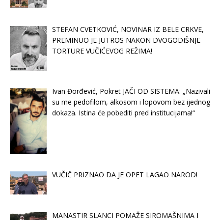
STEFAN CVETKOVIĆ, NOVINAR IZ BELE CRKVE,
PREMINUO JE JUTROS NAKON DVOGODIŠNJE
TORTURE VUČIĆEVOG REŽIMA!
Ivan Đorđević, Pokret JAČI OD SISTEMA: „Nazivali
su me pedofilom, alkosom i lopovom bez ijednog
dokaza. Istina će pobediti pred institucijama!“
VUČIČ PRIZNAO DA JE OPET LAGAO NAROD!
MANASTIR SLANCI POMAŽE SIROMAŠNIMA I