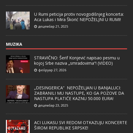
U Rumi peticija protiv novogodišnjeg koncerta:
Aca Lukas i Mira Škorić NEPOŽELJNI U RUMI!
децембар 21, 2025
MUZIKA
STRAVIČNO: Šerif Konjević napisao pesmu u
kojoj Srbe naziva „smradovima“! (VIDEO)
фебруар 27, 2026
„DESINGERICA“ NEPOŽELJAN U BANJALUCI:
ZABRANILI MU NASTUPE, KO GA POZOVE DA
NASTUPA PLATIĆE KAZNU 50.000 EURA!
децембар 23, 2025
ACI LUKASU SVI REDOM OTKAZUJU KONCERTE
ŠIROM REPUBLIKE SRPSKE!