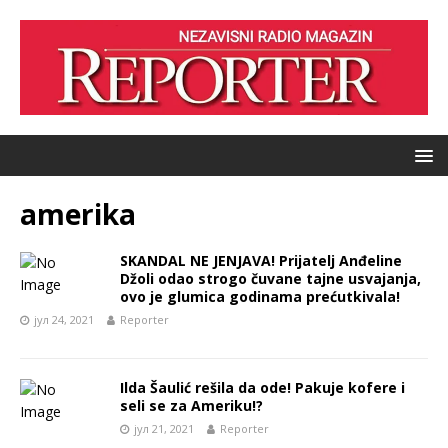
amerika
SKANDAL NE JENJAVA! Prijatelj Anđeline
Džoli odao strogo čuvane tajne usvajanja,
ovo je glumica godinama prećutkivala!
јул 24, 2021
Reporter
Ilda Šaulić rešila da ode! Pakuje kofere i
seli se za Ameriku!?
јул 21, 2021
Reporter