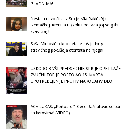
GLADNIMA!
Nestala devojčica iz Srbije Mia Rakić (9) u
Nemačkoj: Krenula u školu i od tada joj se gubi
svaki trag!
Saša Mirković otkrio detalje još jednog
stravičnog pokušaja atentata na njega!
USKORO BIVŠI PREDSEDNIK SRBIJE OPET LAŽE:
ZVUČNI TOP JE POSTOJAO 15. MARTA I
UPOTREBLJEN JE PROTIV NARODA! (VIDEO)
ACA LUKAS: „Portparol“ Cece Ražnatović se pari
sa kerovima! (VIDEO)