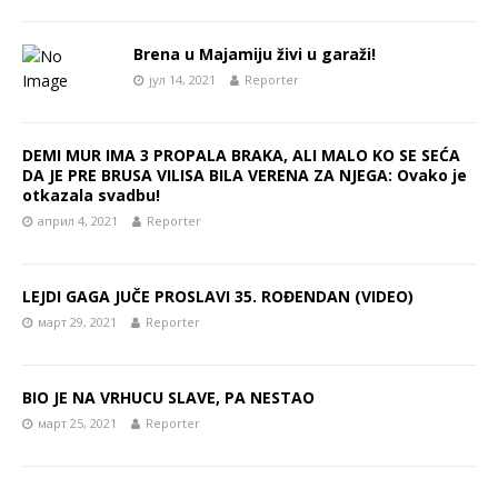
Brena u Majamiju živi u garaži!
јул 14, 2021
Reporter
DEMI MUR IMA 3 PROPALA BRAKA, ALI MALO KO SE SEĆA
DA JE PRE BRUSA VILISA BILA VERENA ZA NJEGA: Ovako je
otkazala svadbu!
април 4, 2021
Reporter
LEJDI GAGA JUČE PROSLAVI 35. ROĐENDAN (VIDEO)
март 29, 2021
Reporter
BIO JE NA VRHUCU SLAVE, PA NESTAO
март 25, 2021
Reporter