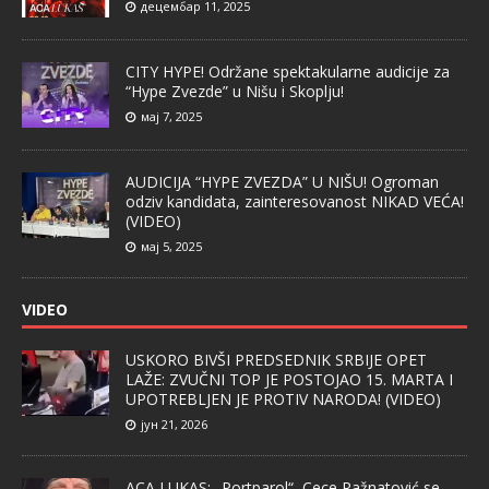
децембар 11, 2025
CITY HYPE! Održane spektakularne audicije za
“Hype Zvezde” u Nišu i Skoplju!
мај 7, 2025
AUDICIJA “HYPE ZVEZDA” U NIŠU! Ogroman
odziv kandidata, zainteresovanost NIKAD VEĆA!
(VIDEO)
мај 5, 2025
VIDEO
USKORO BIVŠI PREDSEDNIK SRBIJE OPET
LAŽE: ZVUČNI TOP JE POSTOJAO 15. MARTA I
UPOTREBLJEN JE PROTIV NARODA! (VIDEO)
јун 21, 2026
ACA LUKAS: „Portparol“ Cece Ražnatović se