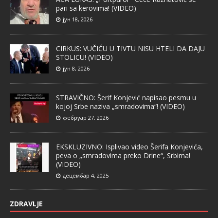
pari sa kerovima! (VIDEO)
јун 18, 2026
CIRKUS: VUČIĆU U TIVTU NISU HTELI DA DAJU
STOLICU! (VIDEO)
јун 8, 2026
STRAVIČNO: Šerif Konjević napisao pesmu u
kojoj Srbe naziva „smradovima“! (VIDEO)
фебруар 27, 2026
EKSKLUZIVNO: Isplivao video Šerifa Konjevića,
peva o „smradovima preko Drine“, Srbima!
(VIDEO)
децембар 4, 2025
ZDRAVLJE