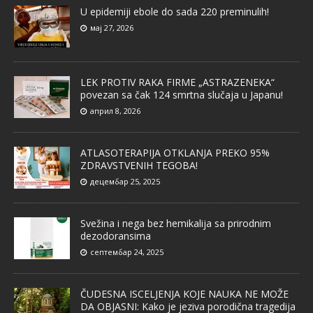
U epidemiji ebole do sada 220 preminulih!
мај 27, 2026
LEK PROTIV RAKA FIRME „ASTRAZENEKA“
povezan sa čak 124 smrtna slučaja u Japanu!
април 8, 2026
ATLASOTERAPIJA OTKLANJA PREKO 95%
ZDRAVSTVENIH TEGOBA!
децембар 25, 2025
Svežina i nega bez hemikalija sa prirodnim
dezodoransima
септембар 24, 2025
ČUDESNA ISCELJENJA KOJE NAUKA NE MOŽE
DA OBJASNI: Kako je jeziva porodična tragedija