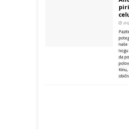
pir
cel
апр
Pazit
poteg
naše 
nogu 
da po
polov
Kinu,
običn