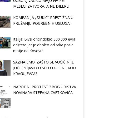
UZBUNJIVAČICU MAJU NA PET
MESECI ZATVORA, A NE DILERE!
KOMPANIJA „ĐUKIĆ“ PRESTIŽNA U
PRUŽANJU POGREBNIH USLUGA!
Italija: Bivši oficir dobio 300.000 evra
odštete jer je oboleo od raka posle
misije na Kosovu!
SAZNAJEMO: ZAŠTO SE VUČIĆ NIJE
JUČE POJAVIO U SELU DULENE KOD
KRAGUJEVCA?
NARODNI PROTEST ZBOG UBISTVA
NOVINARA STEFANA CVETKOVIĆA!