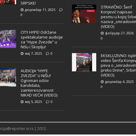
SRPSKE!
STRAVIČNO: Šerif
децембар 11, 2025
Konjević napisao
0
pesmu u kojoj Srb
naziva „smradovim
(VIDEO)
CITY HYPE! Održane
фебруар 27, 2026
spektakularne audicije
0
za “Hype Zvezde” u
Nišu i Skoplju!
мај 7, 2025
0
EKSKLUZIVNO: Ispl
video Šerifa Konjev
peva o „smradovi
preko Drine“, Srbi
AUDICIJA “HYPE
(VIDEO)
ZVEZDA” U NIŠU!
Ogroman odziv
децембар 4, 2025
kandidata,
0
zainteresovanost
NIKAD VEĆA! (VIDEO)
мај 5, 2025
0
cija@reporter.in.rs | 2012.