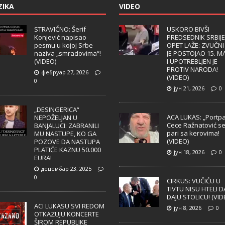
ZIKA
VIDEO
STRAVIČNO: Šerif
USKORO BIVŠI
Konjević napisao
PREDSEDNIK SRBIJE
pesmu u kojoj Srbe
OPET LAŽE: ZVUČNI
naziva „smradovima“!
JE POSTOJAO 15. M
(VIDEO)
I UPOTREBLJEN JE
PROTIV NARODA!
фебруар 27, 2026
(VIDEO)
0
јун 21, 2026
0
„DESINGERICA“
ACA LUKAS: „Portpa
NEPOŽELJAN U
Cece Ražnatović s
BANJALUCI: ZABRANILI
pari sa kerovima!
MU NASTUPE, KO GA
(VIDEO)
POZOVE DA NASTUPA
PLATIĆE KAZNU 50.000
јун 18, 2026
0
EURA!
децембар 23, 2025
0
CIRKUS: VUČIĆU U
TIVTU NISU HTELI D
DAJU STOLICU! (VID
ACI LUKASU SVI REDOM
јун 8, 2026
0
OTKAZUJU KONCERTE
ŠIROM REPUBLIKE