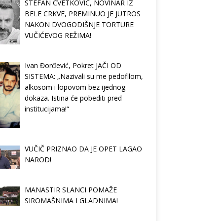
STEFAN CVETKOVIĆ, NOVINAR IZ
BELE CRKVE, PREMINUO JE JUTROS
NAKON DVOGODIŠNJE TORTURE
VUČIĆEVOG REŽIMA!
Ivan Đorđević, Pokret JAČI OD
SISTEMA: „Nazivali su me pedofilom,
alkosom i lopovom bez ijednog
dokaza. Istina će pobediti pred
institucijama!“
VUČIČ PRIZNAO DA JE OPET LAGAO
NAROD!
MANASTIR SLANCI POMAŽE
SIROMAŠNIMA I GLADNIMA!