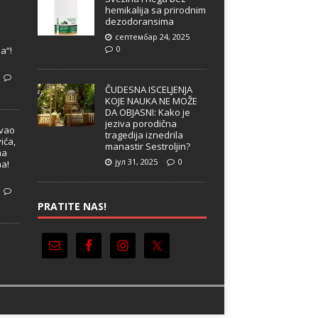
hemikalija sa prirodnim
dezodoransima
септембар 24, 2025
e
0
a“!
ČUDESNA ISCELJENJA
KOJE NAUKA NE MOŽE
DA OBJASNI: Kako je
jeziva porodična
ivao
tragedija iznedrila
ića,
manastir Sestroljin?
ma
јул 31, 2025
0
ma!
PRATITE NAS!