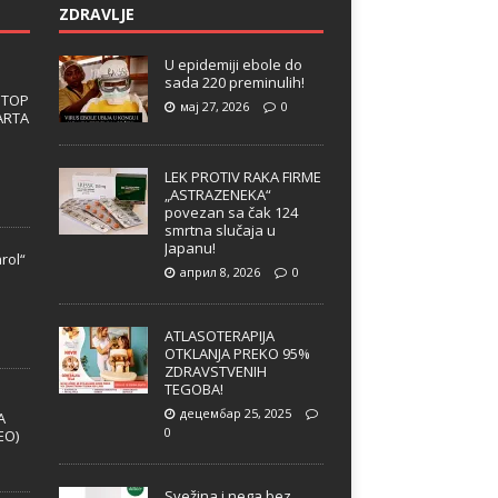
ZDRAVLJE
U epidemiji ebole do
sada 220 preminulih!
 TOP
мај 27, 2026
0
ARTA
LEK PROTIV RAKA FIRME
„ASTRAZENEKA“
povezan sa čak 124
smrtna slučaja u
Japanu!
rol“
април 8, 2026
0
e
ATLASOTERAPIJA
OTKLANJA PREKO 95%
ZDRAVSTVENIH
TEGOBA!
децембар 25, 2025
A
0
EO)
Svežina i nega bez