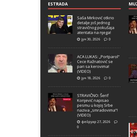
ESTRADA
MU
Saša Mirković otkrio
detalje još jednog
stravičnog pokušaja
atentata na njega!
јун 30, 2026
0
ACA LUKAS: „Portparol“
Cece Ražnatović se
pari sa kerovima!
(VIDEO)
јун 18, 2026
0
STRAVIČNO: Šerif
Konjević napisao
pesmu u kojoj Srbe
naziva „smradovima“!
(VIDEO)
фебруар 27, 2026
0