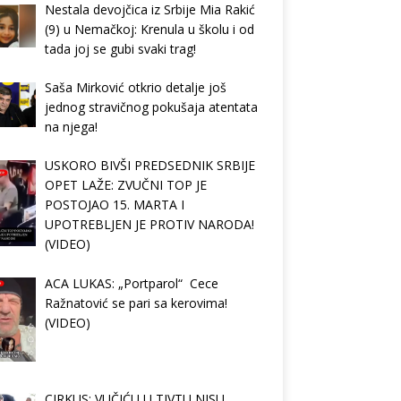
Nestala devojčica iz Srbije Mia Rakić
(9) u Nemačkoj: Krenula u školu i od
tada joj se gubi svaki trag!
Saša Mirković otkrio detalje još
jednog stravičnog pokušaja atentata
na njega!
USKORO BIVŠI PREDSEDNIK SRBIJE
OPET LAŽE: ZVUČNI TOP JE
POSTOJAO 15. MARTA I
UPOTREBLJEN JE PROTIV NARODA!
(VIDEO)
ACA LUKAS: „Portparol“ Cece
Ražnatović se pari sa kerovima!
(VIDEO)
CIRKUS: VUČIĆU U TIVTU NISU