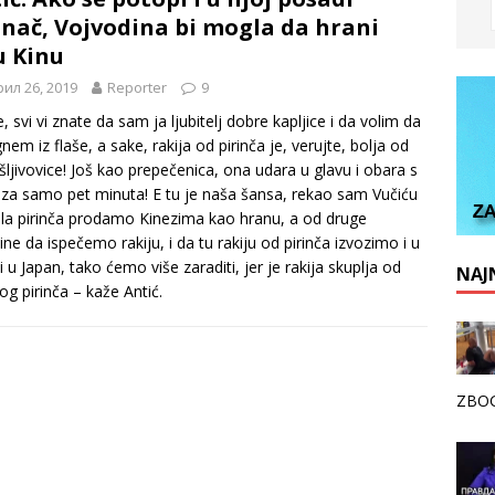
inač, Vojvodina bi mogla da hrani
u Kinu
ил 26, 2019
Reporter
9
e, svi vi znate da sam ja ljubitelj dobre kapljice i da volim da
nem iz flaše, a sake, rakija od pirinča je, verujte, bolja od
šljivovice! Još kao prepečenica, ona udara u glavu i obara s
za samo pet minuta! E tu je naša šansa, rekao sam Vučiću
la pirinča prodamo Kinezima kao hranu, a od druge
ine da ispečemo rakiju, i da tu rakiju od pirinča izvozimo i u
 i u Japan, tako ćemo više zaraditi, jer je rakija skuplja od
NAJN
og pirinča – kaže Antić.
ZBOG