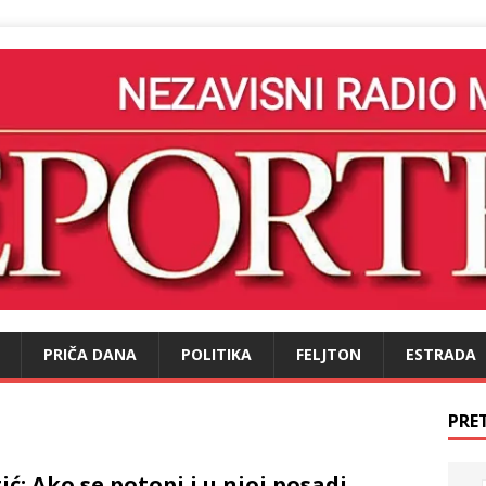
PRIČA DANA
POLITIKA
FELJTON
ESTRADA
PRE
ić: Ako se potopi i u njoj posadi