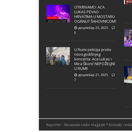
OTKRIVAMO: ACA
LUKAS PEVAO
HRVATIMA U MOSTARU
OGRNUT ŠAHOVNICOM!
децембар 23, 2025
0
U Rumi peticija protiv
novogodišnjeg
koncerta: Aca Lukas i
Mira Škorić NEPOŽELJNI
U RUMI!
децембар 21, 2025
7
Reporter - Nezavisni radio magazin * Kontakt: redak