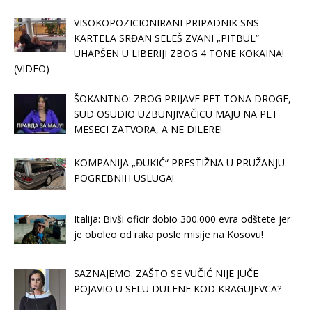
VISOKOPOZICIONIRANI PRIPADNIK SNS
KARTELA SRĐAN SELEŠ ZVANI „PITBUL“
UHAPŠEN U LIBERIJI ZBOG 4 TONE KOKAINA!
(VIDEO)
ŠOKANTNO: ZBOG PRIJAVE PET TONA DROGE,
SUD OSUDIO UZBUNJIVAČICU MAJU NA PET
MESECI ZATVORA, A NE DILERE!
KOMPANIJA „ĐUKIĆ“ PRESTIŽNA U PRUŽANJU
POGREBNIH USLUGA!
Italija: Bivši oficir dobio 300.000 evra odštete jer
je oboleo od raka posle misije na Kosovu!
SAZNAJEMO: ZAŠTO SE VUČIĆ NIJE JUČE
POJAVIO U SELU DULENE KOD KRAGUJEVCA?