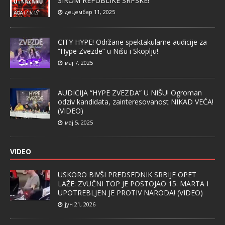
ŠIROM REPUBLIKE SRPSKE!
децембар 11, 2025
CITY HYPE! Održane spektakularne audicije za
“Hype Zvezde” u Nišu i Skoplju!
мај 7, 2025
AUDICIJA “HYPE ZVEZDA” U NIŠU! Ogroman
odziv kandidata, zainteresovanost NIKAD VEĆA!
(VIDEO)
мај 5, 2025
VIDEO
USKORO BIVŠI PREDSEDNIK SRBIJE OPET
LAŽE: ZVUČNI TOP JE POSTOJAO 15. MARTA I
UPOTREBLJEN JE PROTIV NARODA! (VIDEO)
јун 21, 2026