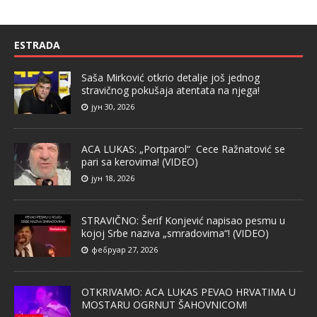
ESTRADA
Saša Mirković otkrio detalje još jednog
stravičnog pokušaja atentata na njega!
јун 30, 2026
ACA LUKAS: „Portparol“ Cece Ražnatović se
pari sa kerovima! (VIDEO)
јун 18, 2026
STRAVIČNO: Šerif Konjević napisao pesmu u
kojoj Srbe naziva „smradovima“! (VIDEO)
фебруар 27, 2026
OTKRIVAMO: ACA LUKAS PEVAO HRVATIMA U
MOSTARU OGRNUT ŠAHOVNICOM!