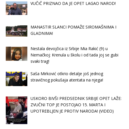
VUČIČ PRIZNAO DA JE OPET LAGAO NAROD!
MANASTIR SLANCI POMAŽE SIROMAŠNIMA I
GLADNIMA!
Nestala devojčica iz Srbije Mia Rakić (9) u
Nemačkoj: Krenula u školu i od tada joj se gubi
svaki trag!
Saša Mirković otkrio detalje još jednog
stravičnog pokušaja atentata na njega!
USKORO BIVŠI PREDSEDNIK SRBIJE OPET LAŽE:
ZVUČNI TOP JE POSTOJAO 15. MARTA I
UPOTREBLJEN JE PROTIV NARODA! (VIDEO)