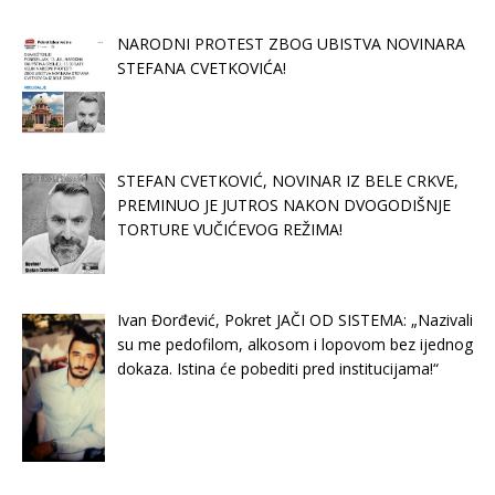
NARODNI PROTEST ZBOG UBISTVA NOVINARA
STEFANA CVETKOVIĆA!
STEFAN CVETKOVIĆ, NOVINAR IZ BELE CRKVE,
PREMINUO JE JUTROS NAKON DVOGODIŠNJE
TORTURE VUČIĆEVOG REŽIMA!
Ivan Đorđević, Pokret JAČI OD SISTEMA: „Nazivali
su me pedofilom, alkosom i lopovom bez ijednog
dokaza. Istina će pobediti pred institucijama!“