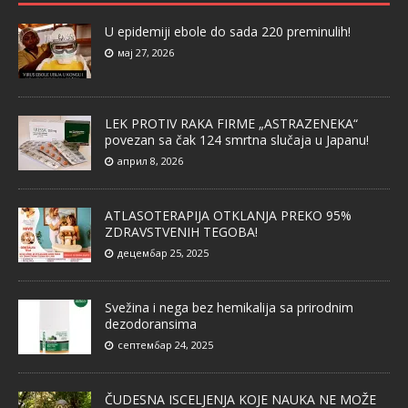
U epidemiji ebole do sada 220 preminulih!
мај 27, 2026
LEK PROTIV RAKA FIRME „ASTRAZENEKA“
povezan sa čak 124 smrtna slučaja u Japanu!
април 8, 2026
ATLASOTERAPIJA OTKLANJA PREKO 95%
ZDRAVSTVENIH TEGOBA!
децембар 25, 2025
Svežina i nega bez hemikalija sa prirodnim
dezodoransima
септембар 24, 2025
ČUDESNA ISCELJENJA KOJE NAUKA NE MOŽE