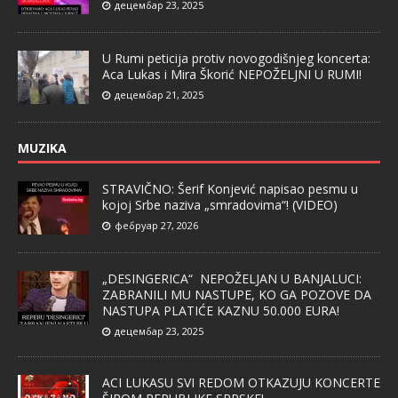
децембар 23, 2025
U Rumi peticija protiv novogodišnjeg koncerta:
Aca Lukas i Mira Škorić NEPOŽELJNI U RUMI!
децембар 21, 2025
MUZIKA
STRAVIČNO: Šerif Konjević napisao pesmu u
kojoj Srbe naziva „smradovima“! (VIDEO)
фебруар 27, 2026
„DESINGERICA“ NEPOŽELJAN U BANJALUCI:
ZABRANILI MU NASTUPE, KO GA POZOVE DA
NASTUPA PLATIĆE KAZNU 50.000 EURA!
децембар 23, 2025
ACI LUKASU SVI REDOM OTKAZUJU KONCERTE