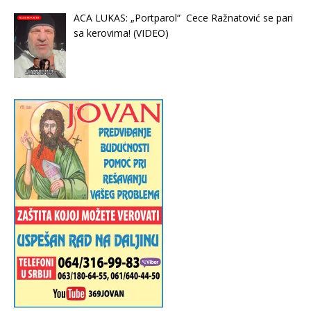
ACA LUKAS: „Portparol“ Cece Ražnatović se pari
sa kerovima! (VIDEO)