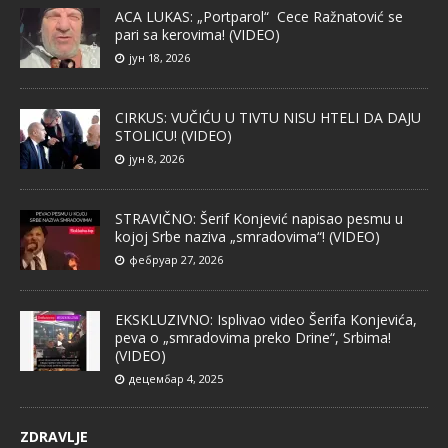
ACA LUKAS: „Portparol“ Cece Ražnatović se
pari sa kerovima! (VIDEO)
јун 18, 2026
CIRKUS: VUČIĆU U TIVTU NISU HTELI DA DAJU
STOLICU! (VIDEO)
јун 8, 2026
STRAVIČNO: Šerif Konjević napisao pesmu u
kojoj Srbe naziva „smradovima“! (VIDEO)
фебруар 27, 2026
EKSKLUZIVNO: Isplivao video Šerifa Konjevića,
peva o „smradovima preko Drine“, Srbima!
(VIDEO)
децембар 4, 2025
ZDRAVLJE