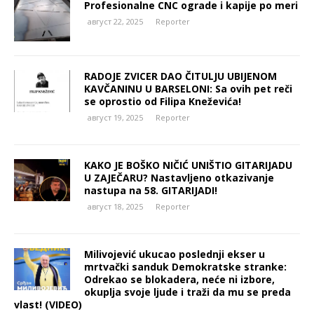
Profesionalne CNC ograde i kapije po meri
август 22, 2025
Reporter
RADOJE ZVICER DAO ČITULJU UBIJENOM
KAVČANINU U BARSELONI: Sa ovih pet reči
se oprostio od Filipa Kneževića!
август 19, 2025
Reporter
KAKO JE BOŠKO NIČIĆ UNIŠTIO GITARIJADU
U ZAJEČARU? Nastavljeno otkazivanje
nastupa na 58. GITARIJADI!
август 18, 2025
Reporter
Milivojević ukucao poslednji ekser u
mrtvački sanduk Demokratske stranke:
Odrekao se blokadera, neće ni izbore,
okuplja svoje ljude i traži da mu se preda
vlast! (VIDEO)