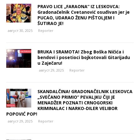
PRAVO LICE „FARAONA“ IZ LESKOVCA:
Gradonačelnik Cvetanović osuđivan jer je
PUCAO, UDARAO ŽENU PIŠTOLJEM I
ŠUTIRAO JE!
август 30, 2025
Reporter
BRUKA I SRAMOTA! Zbog Boška Ničića i
bendovi i posetioci bojkotovali Gitarijadu
u Zaječaru!
август 29, 2025
Reporter
SKANDALČINA! GRADONAČELNIK LESKOVCA
„SVEČANO PRIMIO“ PEVALJKU ČIJI JE
MENADŽER POZNATI CRNOGORSKI
KRIMINALAC I NARKO-DILER VELIBOR
POPOVIĆ POP!
август 29, 2025
Reporter