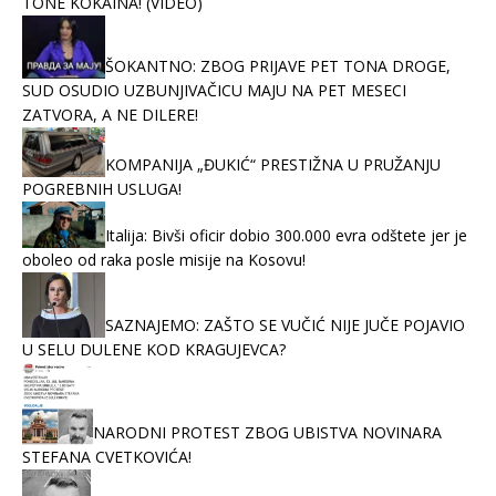
TONE KOKAINA! (VIDEO)
ŠOKANTNO: ZBOG PRIJAVE PET TONA DROGE,
SUD OSUDIO UZBUNJIVAČICU MAJU NA PET MESECI
ZATVORA, A NE DILERE!
KOMPANIJA „ĐUKIĆ“ PRESTIŽNA U PRUŽANJU
POGREBNIH USLUGA!
Italija: Bivši oficir dobio 300.000 evra odštete jer je
oboleo od raka posle misije na Kosovu!
SAZNAJEMO: ZAŠTO SE VUČIĆ NIJE JUČE POJAVIO
U SELU DULENE KOD KRAGUJEVCA?
NARODNI PROTEST ZBOG UBISTVA NOVINARA
STEFANA CVETKOVIĆA!