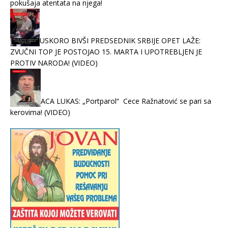
pokušaja atentata na njega!
USKORO BIVŠI PREDSEDNIK SRBIJE OPET LAŽE:
ZVUČNI TOP JE POSTOJAO 15. MARTA I UPOTREBLJEN JE
PROTIV NARODA! (VIDEO)
ACA LUKAS: „Portparol“ Cece Ražnatović se pari sa
kerovima! (VIDEO)