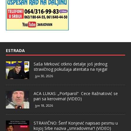
ESTRADA
Saša Mirković otkrio detalje još jednog
stravičnog pokušaja atentata na njega!
јун 30, 2026
ACA LUKAS: „Portparol“ Cece Ražnatović se
pari sa kerovima! (VIDEO)
јун 18, 2026
STRAVIČNO: Šerif Konjević napisao pesmu u
kojoj Srbe naziva „smradovima“! (VIDEO)