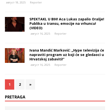
август 18, 2025
Reporter
SPEKTAKL U BIH! Aca Lukas zapalio Orašje!
Publika u transu, emocije na vrhuncu!
(VIDEO)
август 16, 2025
Reporter
Ivana Mandić Marković: „Hype televizija će
napraviti program uz koji će se gledaoci u
Hrvatskoj zabaviti!“
август 16, 2025
Reporter
1
2
»
PRETRAGA