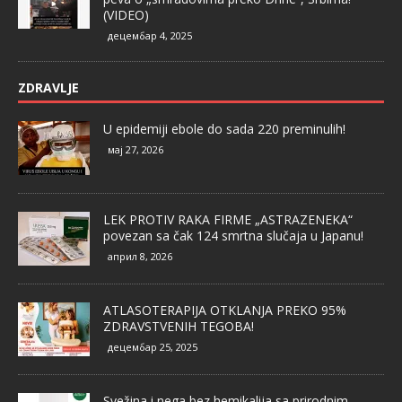
(VIDEO)
децембар 4, 2025
ZDRAVLJE
U epidemiji ebole do sada 220 preminulih!
мај 27, 2026
LEK PROTIV RAKA FIRME „ASTRAZENEKA“
povezan sa čak 124 smrtna slučaja u Japanu!
април 8, 2026
ATLASOTERAPIJA OTKLANJA PREKO 95%
ZDRAVSTVENIH TEGOBA!
децембар 25, 2025
Svežina i nega bez hemikalija sa prirodnim