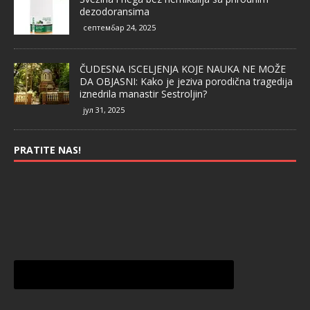
dezodoransima
септембар 24, 2025
ČUDESNA ISCELJENJA KOJE NAUKA NE MOŽE
DA OBJASNI: Kako je jeziva porodična tragedija
iznedrila manastir Sestroljin?
јул 31, 2025
PRATITE NAS!