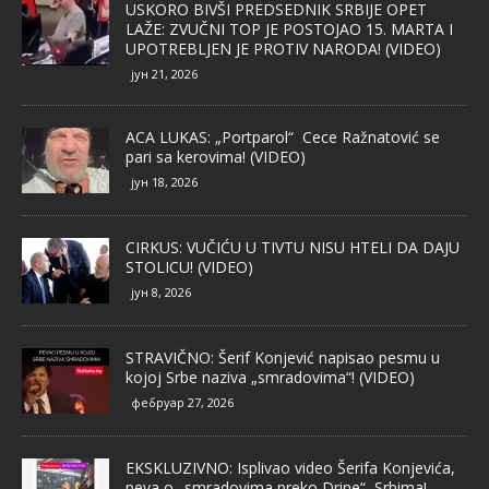
USKORO BIVŠI PREDSEDNIK SRBIJE OPET
LAŽE: ZVUČNI TOP JE POSTOJAO 15. MARTA I
UPOTREBLJEN JE PROTIV NARODA! (VIDEO)
јун 21, 2026
ACA LUKAS: „Portparol“ Cece Ražnatović se
pari sa kerovima! (VIDEO)
јун 18, 2026
CIRKUS: VUČIĆU U TIVTU NISU HTELI DA DAJU
STOLICU! (VIDEO)
јун 8, 2026
STRAVIČNO: Šerif Konjević napisao pesmu u
kojoj Srbe naziva „smradovima“! (VIDEO)
фебруар 27, 2026
EKSKLUZIVNO: Isplivao video Šerifa Konjevića,
peva o „smradovima preko Drine“, Srbima!