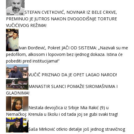
STEFAN CVETKOVIĆ, NOVINAR IZ BELE CRKVE,
PREMINUO JE JUTROS NAKON DVOGODIŠNJE TORTURE
VUČIĆEVOG REŽIMA!
Ivan Đorđević, Pokret JAČI OD SISTEMA: „Nazivali su me
pedofilom, alkosom i lopovom bez ijednog dokaza. Istina će
pobediti pred institucijama!“
VUČIČ PRIZNAO DA JE OPET LAGAO NAROD!
MANASTIR SLANCI POMAŽE SIROMAŠNIMA I
GLADNIMA!
Nestala devojčica iz Srbije Mia Rakić (9) u
Nemačkoj: Krenula u školu i od tada joj se gubi svaki trag!
Saša Mirković otkrio detalje još jednog stravičnog