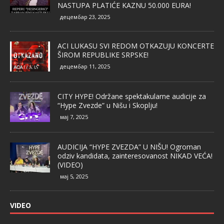
NASTUPA PLATIĆE KAZNU 50.000 EURA!
децембар 23, 2025
ACI LUKASU SVI REDOM OTKAZUJU KONCERTE
ŠIROM REPUBLIKE SRPSKE!
децембар 11, 2025
CITY HYPE! Održane spektakularne audicije za
“Hype Zvezde” u Nišu i Skoplju!
мај 7, 2025
AUDICIJA “HYPE ZVEZDA” U NIŠU! Ogroman
odziv kandidata, zainteresovanost NIKAD VEĆA!
(VIDEO)
мај 5, 2025
VIDEO