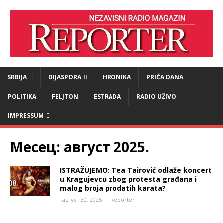
SRBIJA
DIJASPORA
HRONIKA
PRIČA DANA
POLITIKA
FELJTON
ESTRADA
RADIO UŽIVO
IMPRESSUM
Месец:
август 2025.
ISTRAŽUJEMO: Tea Tairović odlaže koncert
u Kragujevcu zbog protesta građana i
malog broja prodatih karata?
август 30, 2025
Reporter