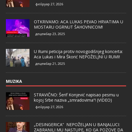
фебруар 27, 2026
OTKRIVAMO: ACA LUKAS PEVAO HRVATIMA U
MOSTARU OGRNUT ŠAHOVNICOM!
децембар 23, 2025
U Rumi peticija protiv novogodišnjeg koncerta:
Aca Lukas i Mira Škorić NEPOŽELJNI U RUMI!
децембар 21, 2025
MUZIKA
STRAVIČNO: Šerif Konjević napisao pesmu u
kojoj Srbe naziva „smradovima“! (VIDEO)
фебруар 27, 2026
„DESINGERICA“ NEPOŽELJAN U BANJALUCI:
ZABRANILI MU NASTUPE, KO GA POZOVE DA