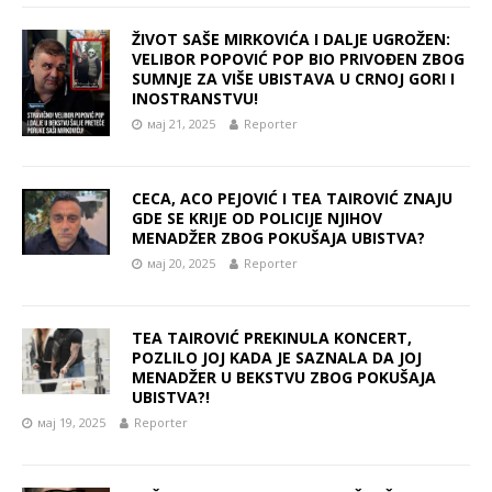
ŽIVOT SAŠE MIRKOVIĆA I DALJE UGROŽEN:
VELIBOR POPOVIĆ POP BIO PRIVOĐEN ZBOG
SUMNJE ZA VIŠE UBISTAVA U CRNOJ GORI I
INOSTRANSTVU!
мај 21, 2025
Reporter
CECA, ACO PEJOVIĆ I TEA TAIROVIĆ ZNAJU
GDE SE KRIJE OD POLICIJE NJIHOV
MENADŽER ZBOG POKUŠAJA UBISTVA?
мај 20, 2025
Reporter
TEA TAIROVIĆ PREKINULA KONCERT,
POZLILO JOJ KADA JE SAZNALA DA JOJ
MENADŽER U BEKSTVU ZBOG POKUŠAJA
UBISTVA?!
мај 19, 2025
Reporter