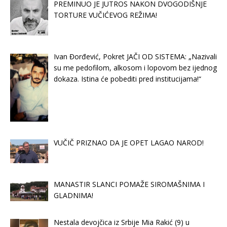
PREMINUO JE JUTROS NAKON DVOGODIŠNJE
TORTURE VUČIĆEVOG REŽIMA!
Ivan Đorđević, Pokret JAČI OD SISTEMA: „Nazivali
su me pedofilom, alkosom i lopovom bez ijednog
dokaza. Istina će pobediti pred institucijama!“
VUČIČ PRIZNAO DA JE OPET LAGAO NAROD!
MANASTIR SLANCI POMAŽE SIROMAŠNIMA I
GLADNIMA!
Nestala devojčica iz Srbije Mia Rakić (9) u