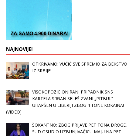
NAJNOVIJE!
OTKRIVAMO: VUČIĆ SVE SPREMIO ZA BEKSTVO
IZ SRBIJE!
VISOKOPOZICIONIRANI PRIPADNIK SNS
KARTELA SRĐAN SELEŠ ZVANI „PITBUL“
UHAPŠEN U LIBERIJI ZBOG 4 TONE KOKAINA!
(VIDEO)
ŠOKANTNO: ZBOG PRIJAVE PET TONA DROGE,
SUD OSUDIO UZBUNJIVAČICU MAJU NA PET