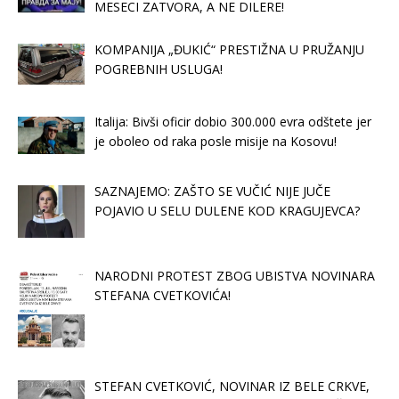
MESECI ZATVORA, A NE DILERE!
KOMPANIJA „ĐUKIĆ“ PRESTIŽNA U PRUŽANJU
POGREBNIH USLUGA!
Italija: Bivši oficir dobio 300.000 evra odštete jer
je oboleo od raka posle misije na Kosovu!
SAZNAJEMO: ZAŠTO SE VUČIĆ NIJE JUČE
POJAVIO U SELU DULENE KOD KRAGUJEVCA?
NARODNI PROTEST ZBOG UBISTVA NOVINARA
STEFANA CVETKOVIĆA!
STEFAN CVETKOVIĆ, NOVINAR IZ BELE CRKVE,