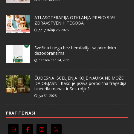
ATLASOTERAPIJA OTKLANJA PREKO 95%
ZDRAVSTVENIH TEGOBA!
децембар 25, 2025
Svežina i nega bez hemikalija sa prirodnim
dezodoransima
септембар 24, 2025
ČUDESNA ISCELJENJA KOJE NAUKA NE MOŽE
DA OBJASNI: Kako je jeziva porodična tragedija
iznedrila manastir Sestroljin?
јул 31, 2025
PRATITE NAS!