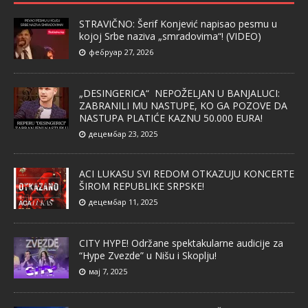
STRAVIČNO: Šerif Konjević napisao pesmu u
kojoj Srbe naziva „smradovima“! (VIDEO)
фебруар 27, 2026
„DESINGERICA“ NEPOŽELJAN U BANJALUCI:
ZABRANILI MU NASTUPE, KO GA POZOVE DA
NASTUPA PLATIĆE KAZNU 50.000 EURA!
децембар 23, 2025
ACI LUKASU SVI REDOM OTKAZUJU KONCERTE
ŠIROM REPUBLIKE SRPSKE!
децембар 11, 2025
CITY HYPE! Održane spektakularne audicije za
“Hype Zvezde” u Nišu i Skoplju!
мај 7, 2025