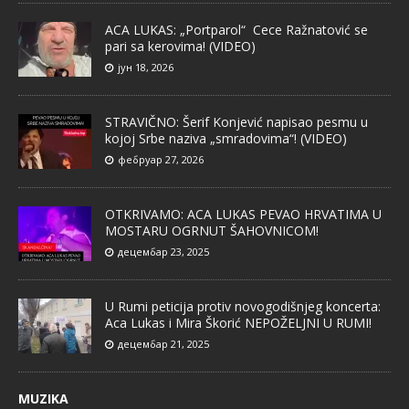
ACA LUKAS: „Portparol“ Cece Ražnatović se
pari sa kerovima! (VIDEO)
јун 18, 2026
STRAVIČNO: Šerif Konjević napisao pesmu u
kojoj Srbe naziva „smradovima“! (VIDEO)
фебруар 27, 2026
OTKRIVAMO: ACA LUKAS PEVAO HRVATIMA U
MOSTARU OGRNUT ŠAHOVNICOM!
децембар 23, 2025
U Rumi peticija protiv novogodišnjeg koncerta:
Aca Lukas i Mira Škorić NEPOŽELJNI U RUMI!
децембар 21, 2025
MUZIKA