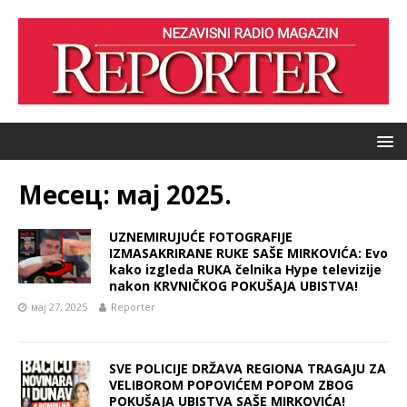
Месец:
мај 2025.
UZNEMIRUJUĆE FOTOGRAFIJE
IZMASAKRIRANE RUKE SAŠE MIRKOVIĆA: Evo
kako izgleda RUKA čelnika Hype televizije
nakon KRVNIČKOG POKUŠAJA UBISTVA!
мај 27, 2025
Reporter
SVE POLICIJE DRŽAVA REGIONA TRAGAJU ZA
VELIBOROM POPOVIĆEM POPOM ZBOG
POKUŠAJA UBISTVA SAŠE MIRKOVIĆA!