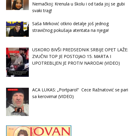
Nemačkoj: Krenula u školu i od tada joj se gubi
svaki trag!
Saša Mirković otkrio detalje još jednog
stravičnog pokušaja atentata na njega!
USKORO BIVŠI PREDSEDNIK SRBIJE OPET LAŽE:
ZVUČNI TOP JE POSTOJAO 15. MARTA I
UPOTREBLJEN JE PROTIV NARODA! (VIDEO)
ACA LUKAS: „Portparol“ Cece Ražnatović se pari
sa kerovima! (VIDEO)