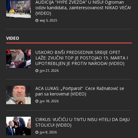
AUDICIJA “HYPE ZVEZDA” U NIŠU! Ogroman
odziv kandidata, zainteresovanost NIKAD VEĆA!
(VIDEO)
мај 5, 2025
VIDEO
USKORO BIVŠI PREDSEDNIK SRBIJE OPET
LAŽE: ZVUČNI TOP JE POSTOJAO 15. MARTA I
UPOTREBLJEN JE PROTIV NARODA! (VIDEO)
јун 21, 2026
ACA LUKAS: „Portparol“ Cece Ražnatović se
pari sa kerovima! (VIDEO)
јун 18, 2026
CIRKUS: VUČIĆU U TIVTU NISU HTELI DA DAJU
STOLICU! (VIDEO)
јун 8, 2026