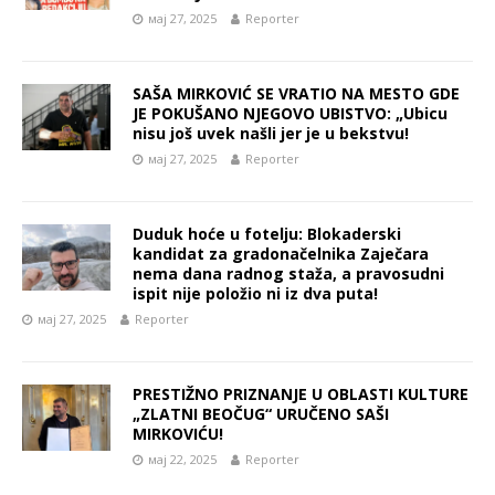
мај 27, 2025
Reporter
SAŠA MIRKOVIĆ SE VRATIO NA MESTO GDE
JE POKUŠANO NJEGOVO UBISTVO: „Ubicu
nisu još uvek našli jer je u bekstvu!
мај 27, 2025
Reporter
Duduk hoće u fotelju: Blokaderski
kandidat za gradonačelnika Zaječara
nema dana radnog staža, a pravosudni
ispit nije položio ni iz dva puta!
мај 27, 2025
Reporter
PRESTIŽNO PRIZNANJE U OBLASTI KULTURE
„ZLATNI BEOČUG“ URUČENO SAŠI
MIRKOVIĆU!
мај 22, 2025
Reporter