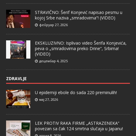
STRAVIČNO: Šerif Konjević napisao pesmu u
kojoj Srbe naziva „smradovima“! (VIDEO)
фебруар 27, 2026
EKSKLUZIVNO: Isplivao video Šerifa Konjevića,
peva o „smradovima preko Drine“, Srbima!
(VIDEO)
децембар 4, 2025
ZDRAVLJE
U epidemiji ebole do sada 220 preminulih!
мај 27, 2026
LEK PROTIV RAKA FIRME „ASTRAZENEKA“
povezan sa čak 124 smrtna slučaja u Japanu!
април 8, 2026