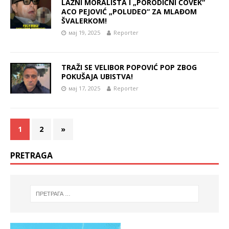
LAŽNI MORALISTA I „PORODIČNI ČOVEK“
ACO PEJOVIĆ „POLUDEO“ ZA MLAĐOM
ŠVALERKOM!
мај 19, 2025
Reporter
TRAŽI SE VELIBOR POPOVIĆ POP ZBOG
POKUŠAJA UBISTVA!
мај 17, 2025
Reporter
1
2
»
PRETRAGA