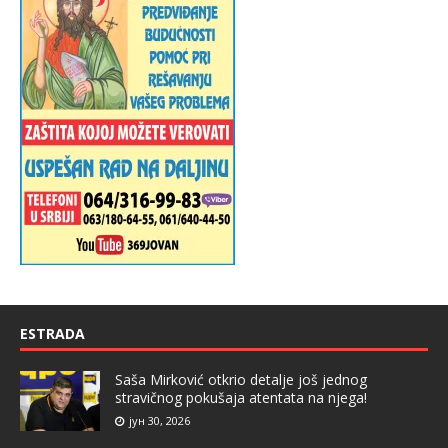
ESTRADA
Saša Mirković otkrio detalje još jednog
stravičnog pokušaja atentata na njega!
јун 30, 2026