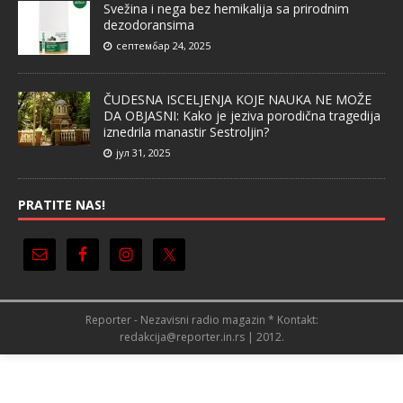
Svežina i nega bez hemikalija sa prirodnim
dezodoransima
септембар 24, 2025
ČUDESNA ISCELJENJA KOJE NAUKA NE MOŽE
DA OBJASNI: Kako je jeziva porodična tragedija
iznedrila manastir Sestroljin?
јул 31, 2025
PRATITE NAS!
Reporter - Nezavisni radio magazin * Kontakt:
redakcija@reporter.in.rs | 2012.