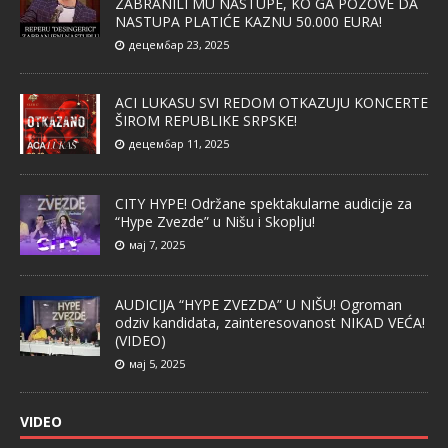
ZABRANILI MU NASTUPE, KO GA POZOVE DA
NASTUPA PLATIĆE KAZNU 50.000 EURA!
децембар 23, 2025
ACI LUKASU SVI REDOM OTKAZUJU KONCERTE
ŠIROM REPUBLIKE SRPSKE!
децембар 11, 2025
CITY HYPE! Održane spektakularne audicije za
“Hype Zvezde” u Nišu i Skoplju!
мај 7, 2025
AUDICIJA “HYPE ZVEZDA” U NIŠU! Ogroman
odziv kandidata, zainteresovanost NIKAD VEĆA!
(VIDEO)
мај 5, 2025
VIDEO