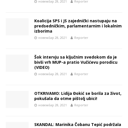
новембар 28, 2021
Reporter
Koalicija SPS i JS zajednički nastupaju na
predsedničkim, parlamentarnim i lokalnim
izborima
новембар 28, 2021
Reporter
Šok intervju sa ključnim svedokom da je
bivši vrh MUP-a pratio Vučićevu porodicu
(VIDEO)
новембар 28, 2021
Reporter
OTKRIVAMO: Lidija Đokić se borila za život,
pokušala da otme pištolj ubici!
новембар 28, 2021
Reporter
SKANDAL: Marinika Čobanu Tepić podržala