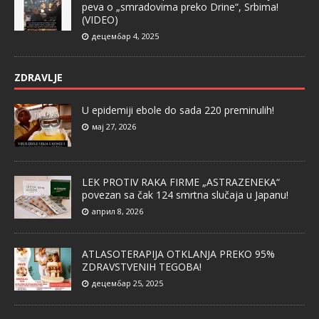
peva o „smradovima preko Drine“, Srbima!
(VIDEO)
децембар 4, 2025
ZDRAVLJE
U epidemiji ebole do sada 220 preminulih!
мај 27, 2026
LEK PROTIV RAKA FIRME „ASTRAZENEKA“
povezan sa čak 124 smrtna slučaja u Japanu!
април 8, 2026
ATLASOTERAPIJA OTKLANJA PREKO 95%
ZDRAVSTVENIH TEGOBA!
децембар 25, 2025