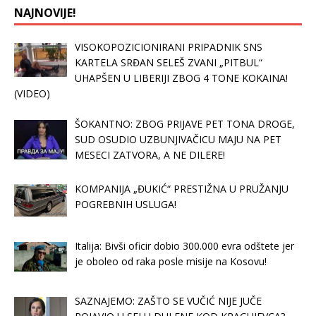
NAJNOVIJE!
VISOKOPOZICIONIRANI PRIPADNIK SNS
KARTELA SRĐAN SELEŠ ZVANI „PITBUL“
UHAPŠEN U LIBERIJI ZBOG 4 TONE KOKAINA!
(VIDEO)
ŠOKANTNO: ZBOG PRIJAVE PET TONA DROGE,
SUD OSUDIO UZBUNJIVAČICU MAJU NA PET
MESECI ZATVORA, A NE DILERE!
KOMPANIJA „ĐUKIĆ“ PRESTIŽNA U PRUŽANJU
POGREBNIH USLUGA!
Italija: Bivši oficir dobio 300.000 evra odštete jer
je oboleo od raka posle misije na Kosovu!
SAZNAJEMO: ZAŠTO SE VUČIĆ NIJE JUČE