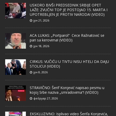
USKORO BIVŠI PREDSEDNIK SRBIJE OPET
LAŽE: ZVUČNI TOP JE POSTOJAO 15. MARTA I
UPOTREBLJEN JE PROTIV NARODA! (VIDEO)
јун 21, 2026
ACA LUKAS: „Portparol“ Cece Ražnatović se
pari sa kerovima! (VIDEO)
јун 18, 2026
CIRKUS: VUČIĆU U TIVTU NISU HTELI DA DAJU
STOLICU! (VIDEO)
јун 8, 2026
STRAVIČNO: Šerif Konjević napisao pesmu u
kojoj Srbe naziva „smradovima“! (VIDEO)
фебруар 27, 2026
EKSKLUZIVNO: Isplivao video Šerifa Konjevića,