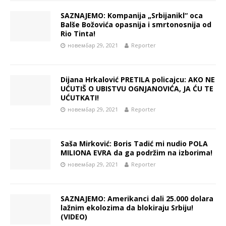
SAZNAJEMO: Kompanija „Srbijanikl“ oca
Balše Božovića opasnija i smrtonosnija od
Rio Tinta!
новембар 29, 2021
Reporter
Dijana Hrkalović PRETILA policajcu: AKO NE
UĆUTIŠ O UBISTVU OGNJANOVIĆA, JA ĆU TE
UĆUTKATI!
новембар 29, 2021
Reporter
Saša Mirković: Boris Tadić mi nudio POLA
MILIONA EVRA da ga podržim na izborima!
новембар 29, 2021
Reporter
SAZNAJEMO: Amerikanci dali 25.000 dolara
lažnim ekolozima da blokiraju Srbiju!
(VIDEO)