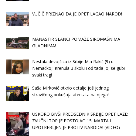
VUČIČ PRIZNAO DA JE OPET LAGAO NAROD!
MANASTIR SLANCI POMAŽE SIROMAŠNIMA I
GLADNIMA!
Nestala devojčica iz Srbije Mia Rakić (9) u
Nemačkoj: Krenula u školu i od tada joj se gubi
svaki trag!
Saša Mirković otkrio detalje još jednog
stravičnog pokušaja atentata na njega!
USKORO BIVŠI PREDSEDNIK SRBIJE OPET LAŽE:
ZVUČNI TOP JE POSTOJAO 15. MARTA I
UPOTREBLJEN JE PROTIV NARODA! (VIDEO)