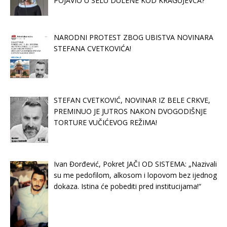
POJAVIO U SELU DULENE KOD KRAGUJEVCA?
NARODNI PROTEST ZBOG UBISTVA NOVINARA
STEFANA CVETKOVIĆA!
STEFAN CVETKOVIĆ, NOVINAR IZ BELE CRKVE,
PREMINUO JE JUTROS NAKON DVOGODIŠNJE
TORTURE VUČIĆEVOG REŽIMA!
Ivan Đorđević, Pokret JAČI OD SISTEMA: „Nazivali
su me pedofilom, alkosom i lopovom bez ijednog
dokaza. Istina će pobediti pred institucijama!“