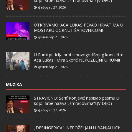
kojoj Srbe naziva „smradovima“! (VIDEO)
фебруар 27, 2026
OTKRIVAMO: ACA LUKAS PEVAO HRVATIMA U
MOSTARU OGRNUT ŠAHOVNICOM!
децембар 23, 2025
U Rumi peticija protiv novogodišnjeg koncerta:
Aca Lukas i Mira Škorić NEPOŽELJNI U RUMI!
децембар 21, 2025
MUZIKA
STRAVIČNO: Šerif Konjević napisao pesmu u
kojoj Srbe naziva „smradovima“! (VIDEO)
фебруар 27, 2026
„DESINGERICA“ NEPOŽELJAN U BANJALUCI: