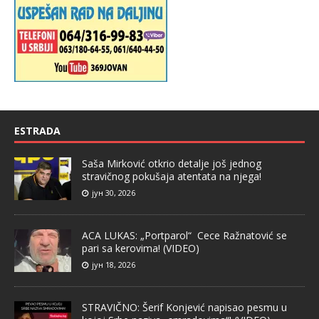
ESTRADA
Saša Mirković otkrio detalje još jednog
stravičnog pokušaja atentata na njega!
јун 30, 2026
ACA LUKAS: „Portparol“ Cece Ražnatović se
pari sa kerovima! (VIDEO)
јун 18, 2026
STRAVIČNO: Šerif Konjević napisao pesmu u