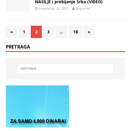
NASILJE i prebijanje Srba (VIDEO)
новембар 28, 2021
Reporter
«
1
2
3
…
18
»
PRETRAGA