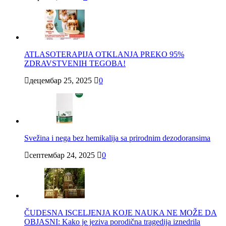
ATLASOTERAPIJA OTKLANJA PREKO 95%
ZDRAVSTVENIH TEGOBA!
децембар 25, 2025
0
Svežina i nega bez hemikalija sa prirodnim dezodoransima
септембар 24, 2025
0
ČUDESNA ISCELJENJA KOJE NAUKA NE MOŽE DA
OBJASNI: Kako je jeziva porodična tragedija iznedrila