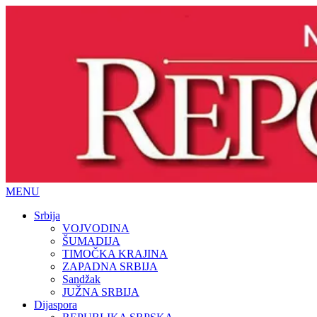
MENU
Srbija
VOJVODINA
ŠUMADIJA
TIMOČKA KRAJINA
ZAPADNA SRBIJA
Sandžak
JUŽNA SRBIJA
Dijaspora