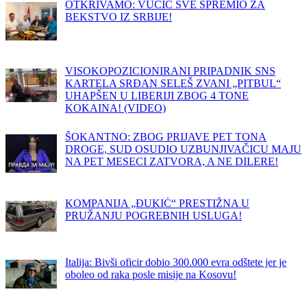
OTKRIVAMO: VUČIĆ SVE SPREMIO ZA
BEKSTVO IZ SRBIJE!
VISOKOPOZICIONIRANI PRIPADNIK SNS
KARTELA SRĐAN SELEŠ ZVANI „PITBUL“
UHAPŠEN U LIBERIJI ZBOG 4 TONE
KOKAINA! (VIDEO)
ŠOKANTNO: ZBOG PRIJAVE PET TONA
DROGE, SUD OSUDIO UZBUNJIVAČICU MAJU
NA PET MESECI ZATVORA, A NE DILERE!
KOMPANIJA „ĐUKIĆ“ PRESTIŽNA U
PRUŽANJU POGREBNIH USLUGA!
Italija: Bivši oficir dobio 300.000 evra odštete jer je
oboleo od raka posle misije na Kosovu!