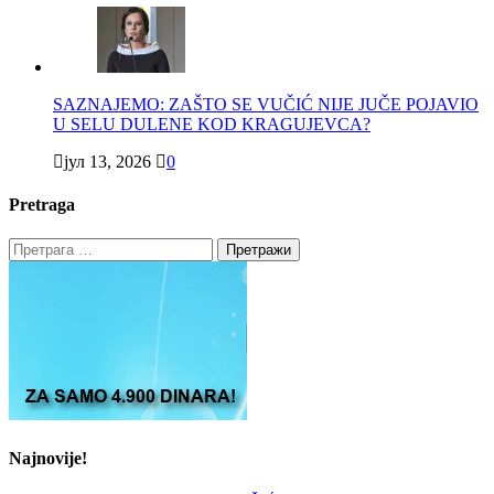
SAZNAJEMO: ZAŠTO SE VUČIĆ NIJE JUČE POJAVIO
U SELU DULENE KOD KRAGUJEVCA?
јул 13, 2026
0
Pretraga
Претрага
за:
Najnovije!