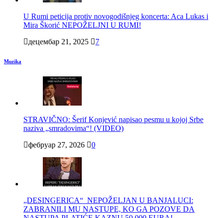
U Rumi peticija protiv novogodišnjeg koncerta: Aca Lukas i
Mira Škorić NEPOŽELJNI U RUMI!
децембар 21, 2025
7
Muzika
STRAVIČNO: Šerif Konjević napisao pesmu u kojoj Srbe
naziva „smradovima“! (VIDEO)
фебруар 27, 2026
0
„DESINGERICA“ NEPOŽELJAN U BANJALUCI:
ZABRANILI MU NASTUPE, KO GA POZOVE DA
NASTUPA PLATIĆE KAZNU 50.000 EURA!