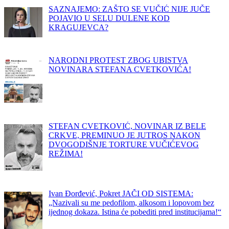
SAZNAJEMO: ZAŠTO SE VUČIĆ NIJE JUČE
POJAVIO U SELU DULENE KOD
KRAGUJEVCA?
NARODNI PROTEST ZBOG UBISTVA
NOVINARA STEFANA CVETKOVIĆA!
STEFAN CVETKOVIĆ, NOVINAR IZ BELE
CRKVE, PREMINUO JE JUTROS NAKON
DVOGODIŠNJE TORTURE VUČIĆEVOG
REŽIMA!
Ivan Đorđević, Pokret JAČI OD SISTEMA:
„Nazivali su me pedofilom, alkosom i lopovom bez
ijednog dokaza. Istina će pobediti pred institucijama!“