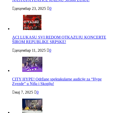
децембар 23, 2025
0
ACI LUKASU SVI REDOM OTKAZUJU KONCERTE
ŠIROM REPUBLIKE SRPSKE!
децембар 11, 2025
0
CITY HYPE! Održane spektakularne audicije za “Hype
Zvezde” u Nišu i Skoplju!
мај 7, 2025
0