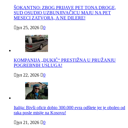
ŠOKANTNO: ZBOG PRIJAVE PET TONA DROGE,
SUD OSUDIO UZBUNJIVAČICU MAJU NA PET
MESECI ZATVORA, A NE DILERE!
јул 25, 2026
0
KOMPANIJA „ĐUKIĆ“ PRESTIŽNA U PRUŽANJU
POGREBNIH USLUGA!
јул 22, 2026
0
Italija: Bivši oficir dobio 300.000 evra odštete jer je oboleo od
raka posle misije na Kosovu!
јул 21, 2026
0