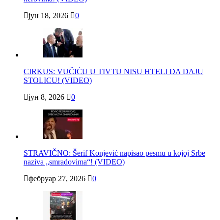
јун 18, 2026
0
CIRKUS: VUČIĆU U TIVTU NISU HTELI DA DAJU
STOLICU! (VIDEO)
јун 8, 2026
0
STRAVIČNO: Šerif Konjević napisao pesmu u kojoj Srbe
naziva „smradovima“! (VIDEO)
фебруар 27, 2026
0