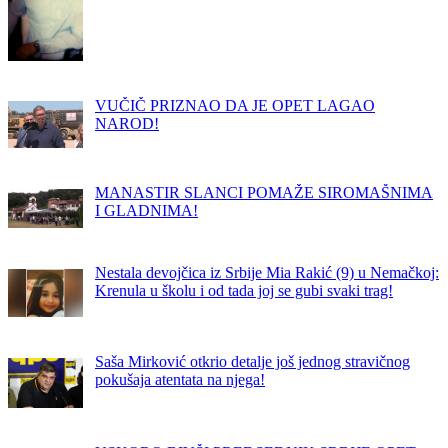
VUČIČ PRIZNAO DA JE OPET LAGAO
NAROD!
MANASTIR SLANCI POMAŽE SIROMAŠNIMA
I GLADNIMA!
Nestala devojčica iz Srbije Mia Rakić (9) u Nemačkoj:
Krenula u školu i od tada joj se gubi svaki trag!
Saša Mirković otkrio detalje još jednog stravičnog
pokušaja atentata na njega!