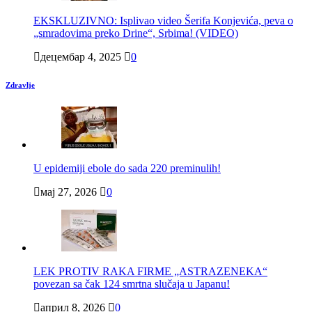
EKSKLUZIVNO: Isplivao video Šerifa Konjevića, peva o
„smradovima preko Drine“, Srbima! (VIDEO)
децембар 4, 2025
0
Zdravlje
U epidemiji ebole do sada 220 preminulih!
мај 27, 2026
0
LEK PROTIV RAKA FIRME „ASTRAZENEKA“
povezan sa čak 124 smrtna slučaja u Japanu!
април 8, 2026
0