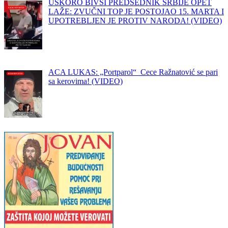
USKORO BIVŠI PREDSEDNIK SRBIJE OPET
LAŽE: ZVUČNI TOP JE POSTOJAO 15. MARTA I
UPOTREBLJEN JE PROTIV NARODA! (VIDEO)
ACA LUKAS: „Portparol“ Cece Ražnatović se pari
sa kerovima! (VIDEO)