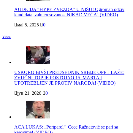
AUDICIJA “HYPE ZVEZDA” U NIŠU! Ogroman odziv
kandidata, zainteresovanost NIKAD VEĆA! (VIDEO)
мај 5, 2025
0
Video
USKORO BIVŠI PREDSEDNIK SRBIJE OPET LAŽE:
ZVUČNI TOP JE POSTOJAO 15. MARTA I
UPOTREBLJEN JE PROTIV NARODA! (VIDEO)
јун 21, 2026
0
ACA LUKAS: „Portparol“ Cece Ražnatović se pari sa
kerovima! (VIDEO)