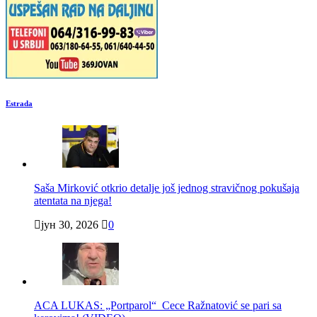
Estrada
Saša Mirković otkrio detalje još jednog stravičnog pokušaja
atentata na njega!
јун 30, 2026
0
ACA LUKAS: „Portparol“ Cece Ražnatović se pari sa