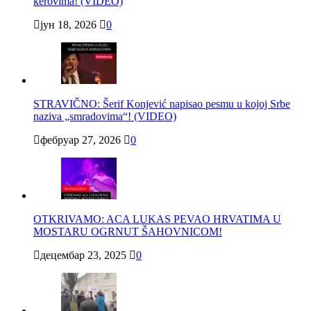
kerovima! (VIDEO)
јун 18, 2026
0
STRAVIČNO: Šerif Konjević napisao pesmu u kojoj Srbe
naziva „smradovima“! (VIDEO)
фебруар 27, 2026
0
OTKRIVAMO: ACA LUKAS PEVAO HRVATIMA U
MOSTARU OGRNUT ŠAHOVNICOM!
децембар 23, 2025
0