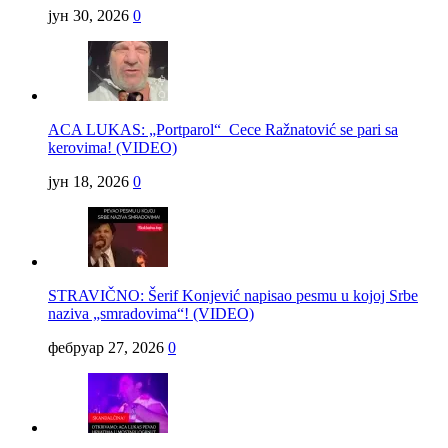
јун 30, 2026
0
ACA LUKAS: „Portparol“ Cece Ražnatović se pari sa
kerovima! (VIDEO)
јун 18, 2026
0
STRAVIČNO: Šerif Konjević napisao pesmu u kojoj Srbe
naziva „smradovima“! (VIDEO)
фебруар 27, 2026
0