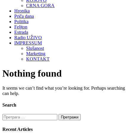
KOSOVO
CRNA GORA
Hronika
Priča dana
Politika
Feljton
Estrada
Radio UŽIVO
IMPRESSUM
Slušanost
Marketing
KONTAKT
Nothing found
It seems we can’t find what you’re looking for. Perhaps searching
can help.
Search
Претрага
за:
Recent Articles