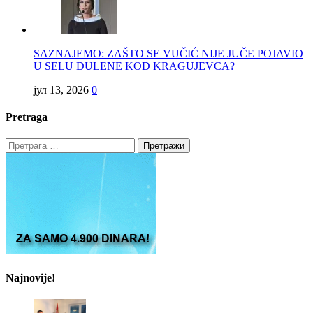
SAZNAJEMO: ZAŠTO SE VUČIĆ NIJE JUČE POJAVIO
U SELU DULENE KOD KRAGUJEVCA?
јул 13, 2026
0
Pretraga
Претрага
за:
Najnovije!