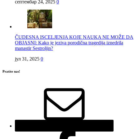
септембар 24, 2025
0
ČUDESNA ISCELJENJA KOJE NAUKA NE MOŽE DA
OBJASNI: Kako je jeziva porodična tragedija iznedrila
manastir Sestroljin?
јул 31, 2025
0
Pratite nas!