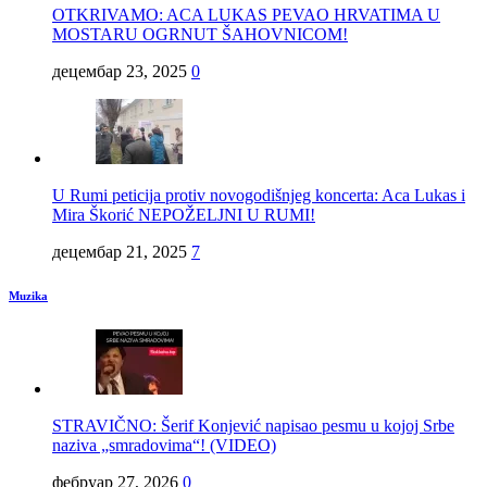
OTKRIVAMO: ACA LUKAS PEVAO HRVATIMA U
MOSTARU OGRNUT ŠAHOVNICOM!
децембар 23, 2025
0
U Rumi peticija protiv novogodišnjeg koncerta: Aca Lukas i
Mira Škorić NEPOŽELJNI U RUMI!
децембар 21, 2025
7
Muzika
STRAVIČNO: Šerif Konjević napisao pesmu u kojoj Srbe
naziva „smradovima“! (VIDEO)
фебруар 27, 2026
0