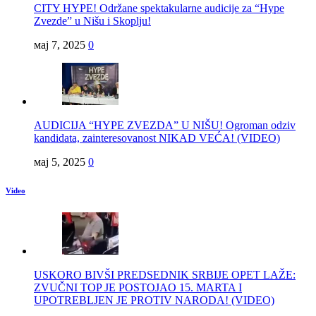
CITY HYPE! Održane spektakularne audicije za “Hype
Zvezde” u Nišu i Skoplju!
мај 7, 2025
0
AUDICIJA “HYPE ZVEZDA” U NIŠU! Ogroman odziv
kandidata, zainteresovanost NIKAD VEĆA! (VIDEO)
мај 5, 2025
0
Video
USKORO BIVŠI PREDSEDNIK SRBIJE OPET LAŽE:
ZVUČNI TOP JE POSTOJAO 15. MARTA I
UPOTREBLJEN JE PROTIV NARODA! (VIDEO)