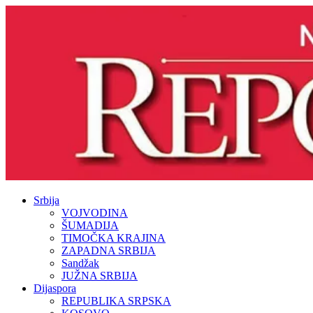
Srbija
VOJVODINA
ŠUMADIJA
TIMOČKA KRAJINA
ZAPADNA SRBIJA
Sandžak
JUŽNA SRBIJA
Dijaspora
REPUBLIKA SRPSKA