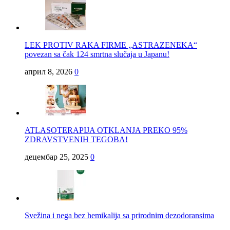
LEK PROTIV RAKA FIRME „ASTRAZENEKA“
povezan sa čak 124 smrtna slučaja u Japanu!
април 8, 2026
0
ATLASOTERAPIJA OTKLANJA PREKO 95%
ZDRAVSTVENIH TEGOBA!
децембар 25, 2025
0
Svežina i nega bez hemikalija sa prirodnim dezodoransima