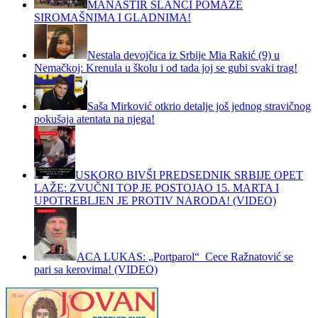
MANASTIR SLANCI POMAŽE
SIROMAŠNIMA I GLADNIMA!
Nestala devojčica iz Srbije Mia Rakić (9) u
Nemačkoj: Krenula u školu i od tada joj se gubi svaki trag!
Saša Mirković otkrio detalje još jednog stravičnog
pokušaja atentata na njega!
USKORO BIVŠI PREDSEDNIK SRBIJE OPET
LAŽE: ZVUČNI TOP JE POSTOJAO 15. MARTA I
UPOTREBLJEN JE PROTIV NARODA! (VIDEO)
ACA LUKAS: „Portparol“ Cece Ražnatović se
pari sa kerovima! (VIDEO)