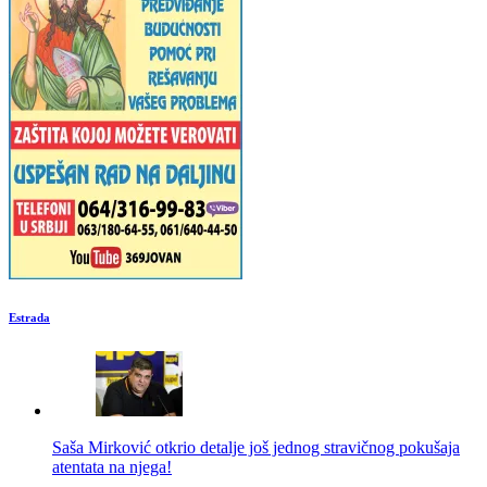
Estrada
Saša Mirković otkrio detalje još jednog stravičnog pokušaja
atentata na njega!