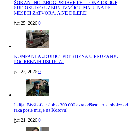
ŠOKANTNO: ZBOG PRIJAVE PET TONA DROGE,
SUD OSUDIO UZBUNJIVAČICU MAJU NA PET
MESECI ZATVORA, A NE DILERE!
јул 25, 2026
0
KOMPANIJA „ĐUKIĆ“ PRESTIŽNA U PRUŽANJU
POGREBNIH USLUGA!
јул 22, 2026
0
Italija: Bivši oficir dobio 300.000 evra odštete jer je oboleo od
raka posle misije na Kosovu!
јул 21, 2026
0