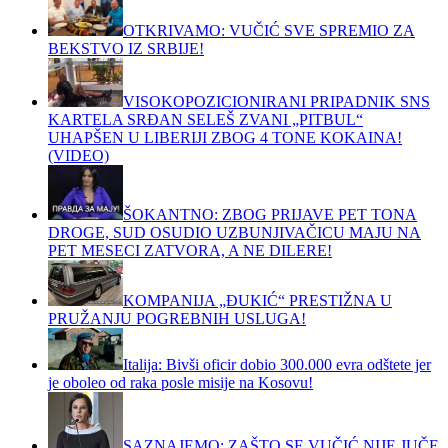
OTKRIVAMO: VUČIĆ SVE SPREMIO ZA
BEKSTVO IZ SRBIJE!
VISOKOPOZICIONIRANI PRIPADNIK SNS
KARTELA SRĐAN SELEŠ ZVANI „PITBUL“
UHAPŠEN U LIBERIJI ZBOG 4 TONE KOKAINA!
(VIDEO)
ŠOKANTNO: ZBOG PRIJAVE PET TONA
DROGE, SUD OSUDIO UZBUNJIVAČICU MAJU NA
PET MESECI ZATVORA, A NE DILERE!
KOMPANIJA „ĐUKIĆ“ PRESTIŽNA U
PRUŽANJU POGREBNIH USLUGA!
Italija: Bivši oficir dobio 300.000 evra odštete jer
je oboleo od raka posle misije na Kosovu!
SAZNAJEMO: ZAŠTO SE VUČIĆ NIJE JUČE