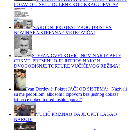
POJAVIO U SELU DULENE KOD KRAGUJEVCA?
NARODNI PROTEST ZBOG UBISTVA
NOVINARA STEFANA CVETKOVIĆA!
STEFAN CVETKOVIĆ, NOVINAR IZ BELE
CRKVE, PREMINUO JE JUTROS NAKON
DVOGODIŠNJE TORTURE VUČIĆEVOG REŽIMA!
Ivan Đorđević, Pokret JAČI OD SISTEMA: „Nazivali
su me pedofilom, alkosom i lopovom bez ijednog dokaza.
Istina će pobediti pred institucijama!“
VUČIČ PRIZNAO DA JE OPET LAGAO
NAROD!