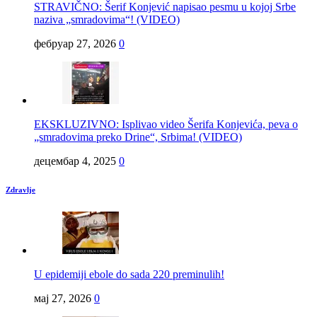
STRAVIČNO: Šerif Konjević napisao pesmu u kojoj Srbe
naziva „smradovima“! (VIDEO)
фебруар 27, 2026
0
EKSKLUZIVNO: Isplivao video Šerifa Konjevića, peva o
„smradovima preko Drine“, Srbima! (VIDEO)
децембар 4, 2025
0
Zdravlje
U epidemiji ebole do sada 220 preminulih!
мај 27, 2026
0